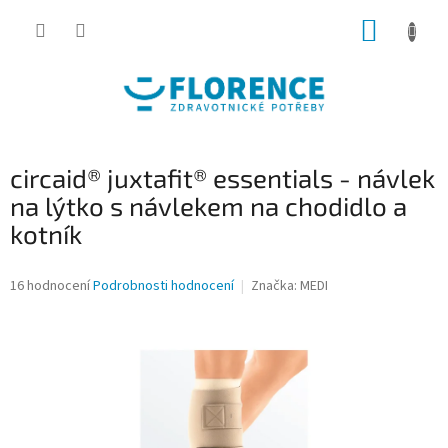
Přejít
NÁKUP
na
obsah
KOŠÍK
circaid® juxtafit® essentials - návlek
na lýtko s návlekem na chodidlo a
kotník
Průměrné
16 hodnocení
Podrobnosti hodnocení
Značka:
MEDI
hodnocení
produktu
je
4,1
z
5
hvězdiček.