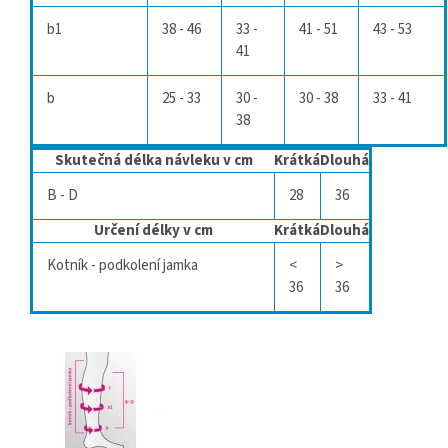
b1
38 - 46
33 -
41 - 51
43 - 53
41
b
25 - 33
30 -
30 - 38
33 - 41
38
Skutečná délka návleku v cm
Krátká
Dlouhá
B - D
28
36
Určení délky v cm
Krátká
Dlouhá
Kotník - podkolení jamka
<
>
36
36