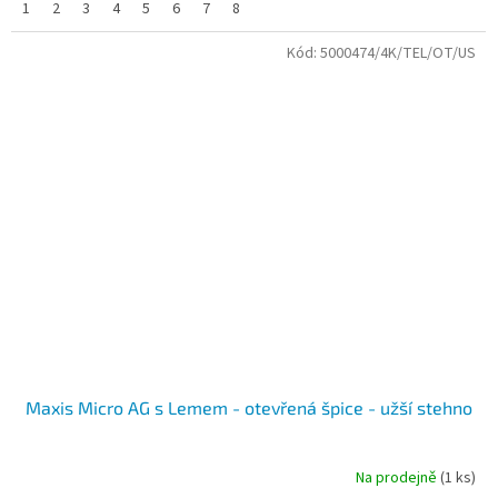
1
2
3
4
5
6
7
8
Kód:
5000474/4K/TEL/OT/US
Maxis Micro AG s Lemem - otevřená špice - užší stehno
Na prodejně
(1 ks)