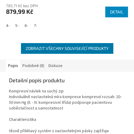
785,71 Kč bez DPH
879,99 Kč
DETAIL
4-
5-
6-
7-
ZOBRAZIT VŠECHNY SOUVISEJÍCÍ PRODUKTY
Popis
Podobné (8)
Diskuze
Detailní popis produktu
Kompresní návlek na suchý zip
Individuálně nastavitelná míra komprese kompresní rozsah: 20-
50 mm Hg (II. - IV. kompresivní třída) podporuje pacientovu
soběstačnost a samostatnost
Charakteristika
těsně přiléhavý systém s nastavitelnými pásky zajišťuje