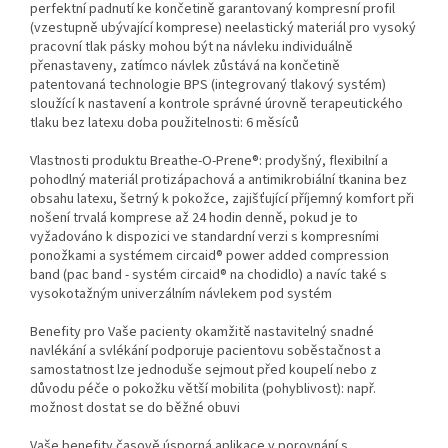
perfektní padnutí ke končetině garantovaný kompresní profil
(vzestupně ubývající komprese) neelastický materiál pro vysoký
pracovní tlak pásky mohou být na návleku individuálně
přenastaveny, zatímco návlek zůstává na končetině
patentovaná technologie BPS (integrovaný tlakový systém)
sloužící k nastavení a kontrole správné úrovně terapeutického
tlaku bez latexu doba použitelnosti: 6 měsíců
Vlastnosti produktu Breathe-O-Prene®: prodyšný, flexibilní a
pohodlný materiál protizápachová a antimikrobiální tkanina bez
obsahu latexu, šetrný k pokožce, zajišťující příjemný komfort při
nošení trvalá komprese až 24 hodin denně, pokud je to
vyžadováno k dispozici ve standardní verzi s kompresními
ponožkami a systémem circaid® power added compression
band (pac band - systém circaid® na chodidlo) a navíc také s
vysokotažným univerzálním návlekem pod systém
Benefity pro Vaše pacienty okamžitě nastavitelný snadné
navlékání a svlékání podporuje pacientovu soběstačnost a
samostatnost lze jednoduše sejmout před koupelí nebo z
důvodu péče o pokožku větší mobilita (pohyblivost): např.
možnost dostat se do běžné obuvi
Vaše benefity časově úsporná aplikace v porovnání s