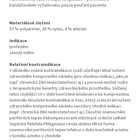
bandážováním vyžadováno pouze poučení pacienta
Materiálové složení
53 % polyuretan, 43 % nylon, 4 % elastan
Indikace
lymfedém
závislý edém
Relativní kontraindikace
V důsledku známé kontraindikace zváží ošetřující lékař nošení
zdravotního kompresního návleku (pro vhodnou indikaci, jako je
např. chronická žilní nedostatečnost aj.) a porovná možné riziko
s terapeutickými benefity zdravotnického prostředku. Snížený
nebo chybějící cit v dolní končetině Intolerance ke kompresnímu
materiálu Absolutní kontraindikace Stav, který zcela brání nošení
zdravotního kompresního návleku navzdory vhodné indikaci
(např. chronická žilní nedostatečnost aj.) Závažné onemocnění
periferních tepen Dekompenzované městnavé srdeční selhání
Septická flebitida Phlegmasia cerula dolens Mírná forma
onemocnění periferních tepen Infekce v dolní končetině a/nebo
v kotníku a/nebo v chodidle