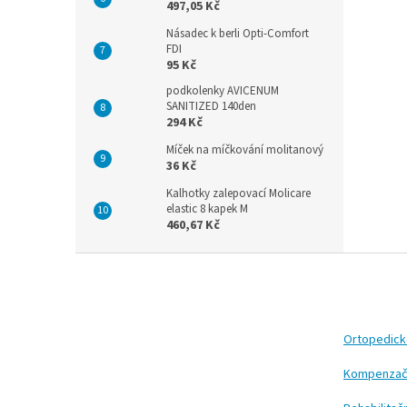
497,05 Kč
Násadec k berli Opti-Comfort
FDI
95 Kč
podkolenky AVICENUM
SANITIZED 140den
294 Kč
Míček na míčkování molitanový
36 Kč
Kalhotky zalepovací Molicare
elastic 8 kapek M
460,67 Kč
Z
á
p
a
t
Ortopedic
í
Kompenzač