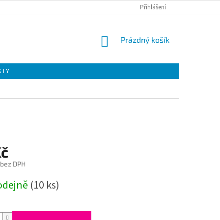
Přihlášení
NÁKUPNÍ
Prázdný košík
KOŠÍK
KTY
Kč
 bez DPH
odejně
(10 ks)