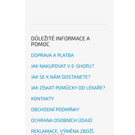
DŮLEŽITÉ INFORMACE A
POMOC
DOPRAVA A PLATBA
JAK NAKUPOVAT V E-SHOPU?
JAK SE K NÁM DOSTANETE?
JAK ZÍSKAT POMŮCKY OD LÉKAŘE?
KONTAKTY
OBCHODNÍ PODMÍNKY
OCHRANA OSOBNÍCH ÚDAJŮ
REKLAMACE, VÝMĚNA ZBOŽÍ,