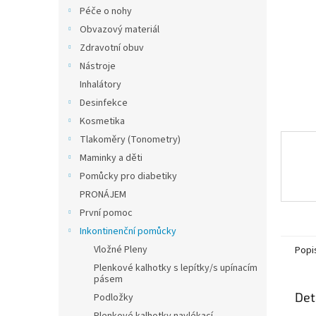
n
Péče o nohy
e
Obvazový materiál
l
Zdravotní obuv
Nástroje
Inhalátory
Desinfekce
Kosmetika
Tlakoměry (Tonometry)
Maminky a děti
Pomůcky pro diabetiky
PRONÁJEM
První pomoc
Inkontinenční pomůcky
Vložné Pleny
Popi
Plenkové kalhotky s lepítky/s upínacím
pásem
Det
Podložky