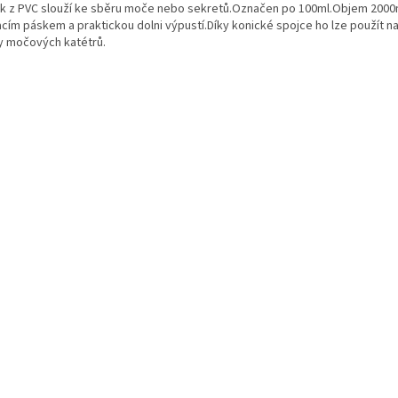
k z PVC slouží ke sběru moče nebo sekretů.Označen po 100ml.Objem 2000
acím páskem a praktickou dolni výpustí.Díky konické spojce ho lze použít n
y močových katétrů.