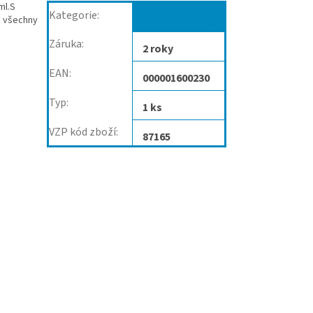
ml.S
Kategorie
:
Močové sáčky
a všechny
Záruka
:
2 roky
EAN
:
000001600230
Typ
:
1 ks
VZP kód zboží
:
87165