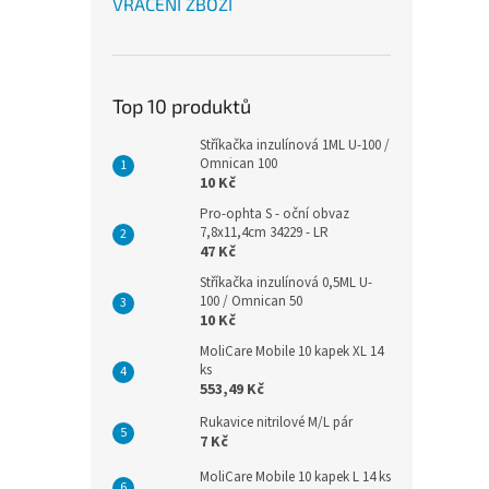
VRÁCENÍ ZBOŽÍ
Top 10 produktů
Stříkačka inzulínová 1ML U-100 /
Omnican 100
10 Kč
Pro-ophta S - oční obvaz
7,8x11,4cm 34229 - LR
47 Kč
Stříkačka inzulínová 0,5ML U-
100 / Omnican 50
10 Kč
MoliCare Mobile 10 kapek XL 14
ks
553,49 Kč
Rukavice nitrilové M/L pár
7 Kč
MoliCare Mobile 10 kapek L 14 ks