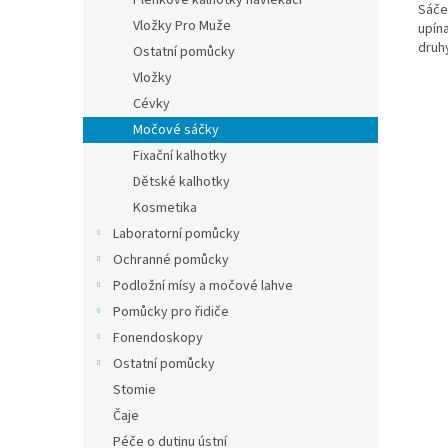
Plenkové kalhotky navlékací
Sáče
Vložky Pro Muže
upín
druh
Ostatní pomůcky
Vložky
Cévky
Močové sáčky
Fixační kalhotky
Dětské kalhotky
Kosmetika
Laboratorní pomůcky
Ochranné pomůcky
Podložní mísy a močové lahve
Pomůcky pro řidiče
Fonendoskopy
Ostatní pomůcky
Stomie
Čaje
Péče o dutinu ústní