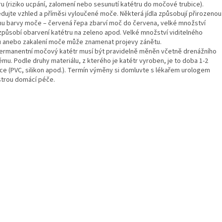
ru (riziko ucpání, zalomení nebo sesunutí katétru do močové trubice).
ledujte vzhled a příměsi vyloučené moče. Některá jídla způsobují přirozenou
u barvy moče – červená řepa zbarví moč do červena, velké množství
 způsobí obarvení katétru na zeleno apod. Velké množství viditelného
u anebo zakalení moče může znamenat projevy zánětu.
Permanentní močový katétr musí být pravidelně měněn včetně drenážního
mu. Podle druhy materiálu, z kterého je katétr vyroben, je to doba 1-2
ce (PVC, silikon apod.). Termín výměny si domluvte s lékařem urologem
strou domácí péče.