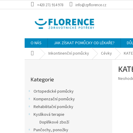
Přejít
+420 271 914 978
info@zpflorence.cz
na
obsah
O NÁS
JAK ZÍSKAT POMŮCKY OD LÉKAŘE?
DŮ
Domů
Inkontinenční pomůcky
Cévky
KATE
P
KAT
o
Přeskočit
s
Průměr
Neohod
Kategorie
kategorie
t
hodnoce
r
produkt
Ortopedické pomůcky
a
je
Kompenzační pomůcky
0,0
n
z
Rehabilitační pomůcky
n
5
í
Kyslíková terapie
hvězdič
p
Doplňkové zboží
a
Punčochy, ponožky