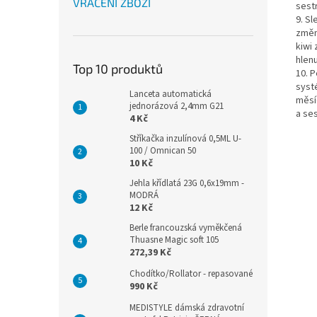
VRÁCENÍ ZBOŽÍ
sest
9. S
změn
kiwi
hlen
Top 10 produktů
10. 
systé
Lanceta automatická
měsí
jednorázová 2,4mm G21
a se
4 Kč
Stříkačka inzulínová 0,5ML U-
100 / Omnican 50
10 Kč
Jehla křídlatá 23G 0,6x19mm -
MODRÁ
12 Kč
Berle francouzská vyměkčená
Thuasne Magic soft 105
272,39 Kč
Chodítko/Rollator - repasované
990 Kč
MEDISTYLE dámská zdravotní