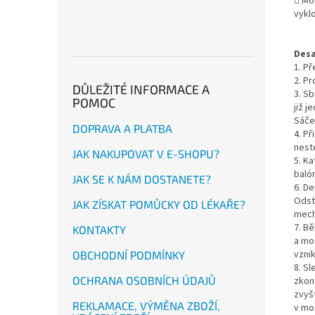
 Mo
vykl
Desa
1. P
2. P
DŮLEŽITÉ INFORMACE A
3. S
POMOC
již 
Sáče
DOPRAVA A PLATBA
4. P
neste
JAK NAKUPOVAT V E-SHOPU?
5. Ka
baló
JAK SE K NÁM DOSTANETE?
6. D
Odst
JAK ZÍSKAT POMŮCKY OD LÉKAŘE?
mech
7. B
KONTAKTY
a mo
vzni
OBCHODNÍ PODMÍNKY
8. S
OCHRANA OSOBNÍCH ÚDAJŮ
zkon
zvyš
REKLAMACE, VÝMĚNA ZBOŽÍ,
v mo