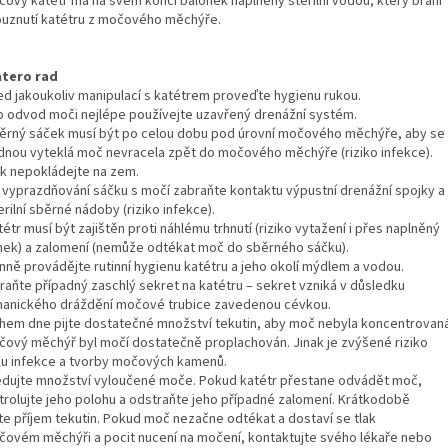
čový katétr má na svém konci balónek naplněný sterilní vodou, který brání
ouznutí katétru z močového měchýře.
tero rad
řed jakoukoliv manipulací s katétrem proveďte hygienu rukou.
ro odvod moči nejlépe používejte uzavřený drenážní systém.
běrný sáček musí být po celou dobu pod úrovní močového měchýře, aby se
jednou vyteklá moč nevracela zpět do močového měchýře (riziko infekce).
k nepokládejte na zem.
ři vyprazdňování sáčku s močí zabraňte kontaktu výpustní drenážní spojky a
rilní sběrné nádoby (riziko infekce).
tétr musí být zajištěn proti náhlému trhnutí (riziko vytažení i přes naplněný
nek) a zalomení (nemůže odtékat moč do sběrného sáčku).
enně provádějte rutinní hygienu katétru a jeho okolí mýdlem a vodou.
raňte případný zaschlý sekret na katétru – sekret vzniká v důsledku
anického dráždění močové trubice zavedenou cévkou.
ěhem dne pijte dostatečné množství tekutin, aby moč nebyla koncentrovan
čový měchýř byl močí dostatečně proplachován. Jinak je zvýšené riziko
ku infekce a tvorby močových kamenů.
ledujte množství vyloučené moče. Pokud katétr přestane odvádět moč,
trolujte jeho polohu a odstraňte jeho případné zalomení. Krátkodobě
te příjem tekutin. Pokud moč nezačne odtékat a dostaví se tlak
čovém měchýři a pocit nucení na močení, kontaktujte svého lékaře nebo