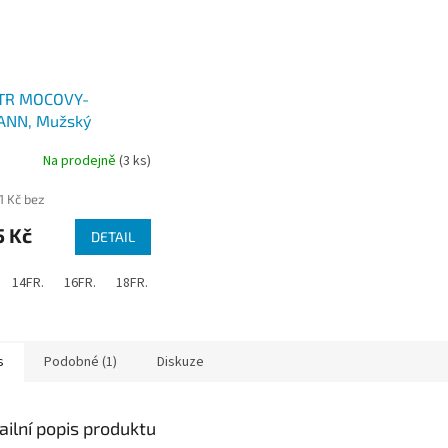
TR MOCOVY-
ANN, Mužský
nentní katetr
Na prodejně
(3 ks)
rné
cení
1 Kč bez
ktu
5 Kč
DETAIL
14FR.
16FR.
18FR.
20FR.
22FR.
ček.
s
Podobné (1)
Diskuze
ailní popis produktu