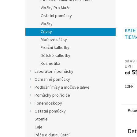
Plenkové kalhotky navlékací
Vložky Pro Muže
Ostatní pomůcky
Vložky
KATE
Cévky
TIEM
Močové sáčky
perma
Fixační kalhotky
Průmě
Dětské kalhotky
hodno
od 49,1
produ
Kosmetika
DPH
je
5
Laboratorní pomůcky
od
4,1
z
Ochranné pomůcky
5
12FR.
Podložní mísy a močové lahve
hvězdi
Pomůcky pro řidiče
Fonendoskopy
Popi
Ostatní pomůcky
Stomie
Čaje
Det
Péče o dutinu ústní