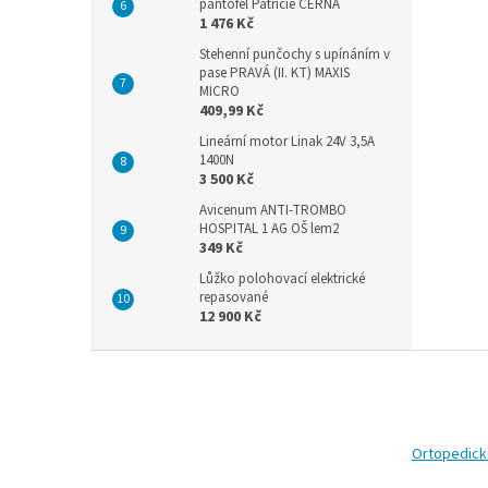
pantofel Patricie ČERNÁ
1 476 Kč
Stehenní punčochy s upínáním v
pase PRAVÁ (II. KT) MAXIS
MICRO
409,99 Kč
Lineární motor Linak 24V 3,5A
1400N
3 500 Kč
Avicenum ANTI-TROMBO
HOSPITAL 1 AG OŠ lem2
349 Kč
Lůžko polohovací elektrické
repasované
12 900 Kč
Z
á
p
a
t
Ortopedic
í