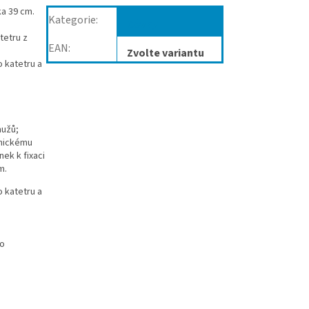
a 39 cm.
Kategorie
:
Cévky
tetru z
EAN
:
Zvolte variantu
 katetru a
mužů;
onickému
ek k fixaci
m.
 katetru a
ho