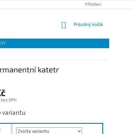
Přihlášení
NÁKUPNÍ
Prázdný košík
KOŠÍK
KTY
manentní katetr
Kč
 bez DPH
e variantu
t