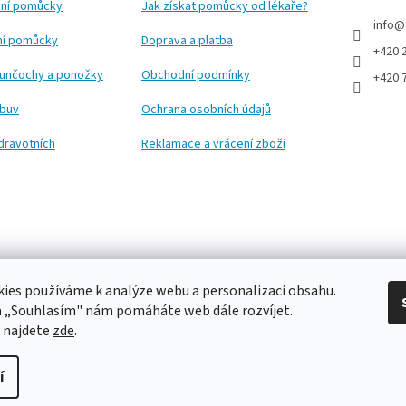
ní pomůcky
Jak získat pomůcky od lékaře?
info
@
ční pomůcky
Doprava a platba
+420 
punčochy a ponožky
Obchodní podmínky
+420 
obuv
Ochrana osobních údajů
dravotních
Reklamace a vrácení zboží
ies používáme k analýze webu a personalizaci obsahu.
a „Souhlasím" nám pomáháte web dále rozvíjet.
 najdete
zde
.
í