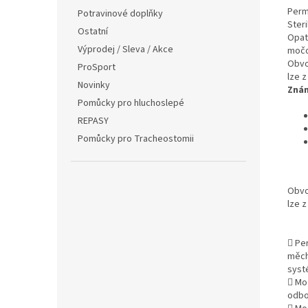
Perm
Potravinové doplňky
Steri
Ostatní
Opat
Výprodej / Sleva / Akce
močo
Obvo
ProSport
lze z
Novinky
Znám
Pomůcky pro hluchoslepé
REPASY
Pomůcky pro Tracheostomii
Obvo
lze z
 Pe
měch
syst
 Mo
odbo