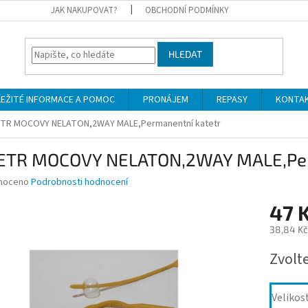
JAK NAKUPOVAT?
OBCHODNÍ PODMÍNKY
HLEDAT
LEŽITÉ INFORMACE A POMOC
PRONÁJEM
REPASY
KONTA
TR MOCOVY NELATON,2WAY MALE,Permanentní katetr
ETR MOCOVY NELATON,2WAY MALE,Per
né
noceno
Podrobnosti hodnocení
ní
47 
u
38,84 Kč
Měrná
Zvolt
cena:
ek.
Velikos