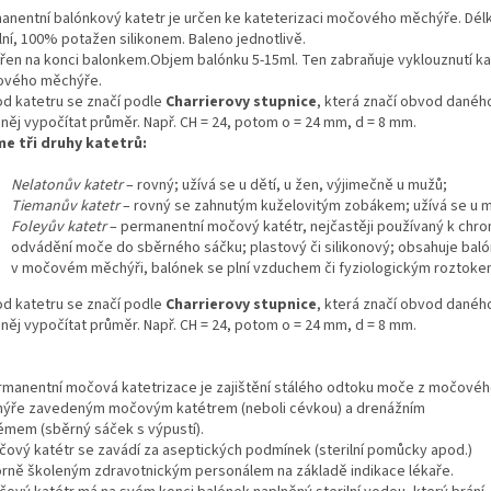
anentní balónkový katetr je určen ke kateterizaci močového měchýře. Délk
lní, 100% potažen silikonem. Baleno jednotlivě.
řen na konci balonkem.Objem balónku 5-15ml. Ten zabraňuje vyklouznutí ka
vého měchýře.
d katetru se značí podle
Charrierovy stupnice
, která značí obvod daného
 něj vypočítat průměr. Např. CH = 24, potom o = 24 mm, d = 8 mm.
e tři druhy katetrů:
Nelatonův katetr
– rovný; užívá se u dětí, u žen, výjimečně u mužů;
Tiemanův katetr
– rovný se zahnutým kuželovitým zobákem; užívá se u 
Foleyův katetr
– permanentní močový katétr, nejčastěji používaný k chr
odvádění moče do sběrného sáčku; plastový či silikonový; obsahuje balón
v močovém měchýři, balónek se plní vzduchem či fyziologickým roztoke
d katetru se značí podle
Charrierovy stupnice
, která značí obvod daného
 něj vypočítat průměr. Např. CH = 24, potom o = 24 mm, d = 8 mm.
rmanentní močová katetrizace je zajištění stálého odtoku moče z močové
ýře zavedeným močovým katétrem (neboli cévkou) a drenážním
émem (sběrný sáček s výpustí).
čový katétr se zavádí za aseptických podmínek (sterilní pomůcky apod.)
rně školeným zdravotnickým personálem na základě indikace lékaře.