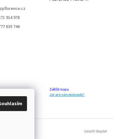
zpflorence.cz
271 914 978
777 635 746
Zvětšit mapu
Jak se k nám dostanete?
Souhlasím
Vytvořil Shoptet