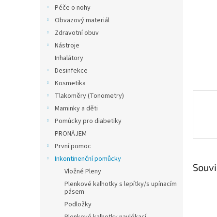
n
Péče o nohy
e
Obvazový materiál
l
Zdravotní obuv
Nástroje
Inhalátory
Desinfekce
Kosmetika
Tlakoměry (Tonometry)
Maminky a děti
Pomůcky pro diabetiky
PRONÁJEM
První pomoc
Inkontinenční pomůcky
Souvi
Vložné Pleny
Plenkové kalhotky s lepítky/s upínacím
pásem
Podložky