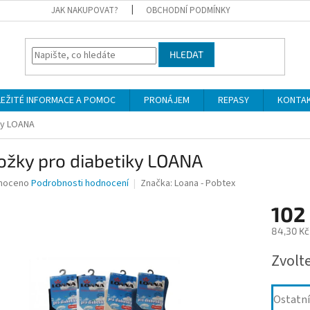
JAK NAKUPOVAT?
OBCHODNÍ PODMÍNKY
HLEDAT
LEŽITÉ INFORMACE A POMOC
PRONÁJEM
REPASY
KONTA
ky LOANA
ožky pro diabetiky LOANA
né
noceno
Podrobnosti hodnocení
Značka:
Loana - Pobtex
ní
102
u
84,30 Kč
Měrná
Zvolt
cena:
ek.
Ostatní