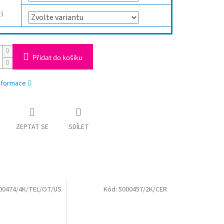
i
Přidat do košíku
informace
ZEPTAT SE
SDÍLET
00474/4K/TEL/OT/US
Kód:
5000457/2K/CER