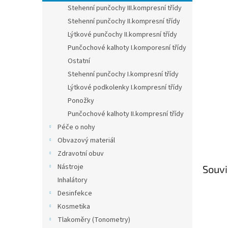
n
Stehenní punčochy III.kompresní třídy
e
Stehenní punčochy II.kompresní třídy
l
Lýtkové punčochy II.kompresní třídy
Punčochové kalhoty I.komporesní třídy
Ostatní
Stehenní punčochy I.kompresní třídy
Lýtkové podkolenky I.kompresní třídy
Ponožky
Punčochové kalhoty II.kompresní třídy
Péče o nohy
Obvazový materiál
Zdravotní obuv
Nástroje
Souvi
Inhalátory
Desinfekce
Kosmetika
Tlakoměry (Tonometry)