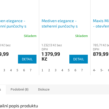
en elegance -
Mediven elegance -
Maxis Mi
nní punčochy s
stehenní punčochy s
- otevřen
 Uzavřená špice (II.
krajkou Uzavřená špice
stehno
Skladem
Skladem
(II. KT)
3 Kč bez
1 232,13 Kč bez
785,71 Kč b
DPH
DPH
9,99
1 379,99
879,99
Kč
DETAIL
DETAIL
3
4
5
6
7
1
2
3
4
5
6
7
4-
5-
s
Podobné (8)
Diskuze
ailní popis produktu