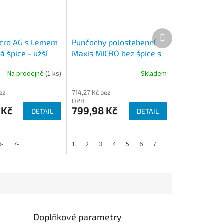
Další
produkt
cro AG s Lemem
Punčochy polostehenní
á špice - užší
Maxis MICRO bez špice s
LEMEM
Na prodejně
(1 ks)
Skladem
ez
714,27 Kč bez
DPH
 Kč
799,98 Kč
DETAIL
DETAIL
6-
7-
1
2
3
4
5
6
7
8
Doplňkové parametry