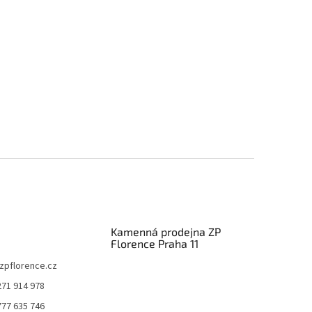
Kamenná prodejna ZP
Florence Praha 11
zpflorence.cz
271 914 978
777 635 746