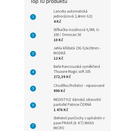
Top 10 produktů
Lanceta automatická
jednorázová 2,4mm G21
4 Kč
Stříkačka inzulínová 0,5ML U-
100 / Omnican 50
10 Kč
Jehla křídlatá 23G 0,6x19mm -
MODRÁ
12 Kč
Berle francouzská vyměkčená
Thuasne Magic soft 105
272,39 Kč
Chodítko/Rollator - repasované
990 Kč
MEDISTYLE dámská zdravotní
pantofel Patricie ČERNÁ
1 476 Kč
Stehenní punčochy s upínáním v
pase PRAVÁ (II. KT) MAXIS
MICRO