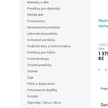
Maminky a děti
Pomůcky pro diabetiky
PRONÁJEM
Mediv
První pomoc
stehe
Inkontinenční pomůcky
lemem
Laboratorní pomůcky
KT)
Ochranné pomůcky
1 232,1
Podložní mísy a močové lahve
DPH
Pomůcky pro řidiče
1 37
Kč
Fonendoskopy
Ostatní pomůcky
1
2
Stomie
Čaje
Péče o dutinu ústní
Popi
Potravinové doplňky
Ostatní
Výprodej / Sleva / Akce
Det