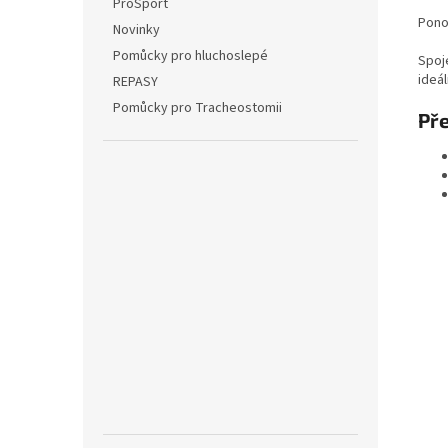
ProSport
Ponož
Novinky
Pomůcky pro hluchoslepé
Spoj
ideá
REPASY
Pomůcky pro Tracheostomii
Př