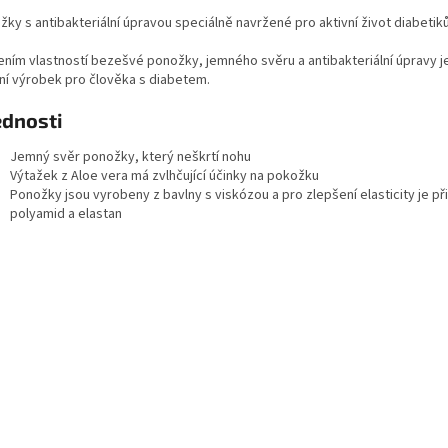
ky s antibakteriální úpravou speciálně navržené pro aktivní život diabetiků
ením vlastností bezešvé ponožky, jemného svěru a antibakteriální úpravy j
lní výrobek pro člověka s diabetem.
ednosti
Jemný svěr ponožky, který neškrtí nohu
Výtažek z Aloe vera má zvlhčující účinky na pokožku
Ponožky jsou vyrobeny z bavlny s viskózou a pro zlepšení elasticity je př
polyamid a elastan