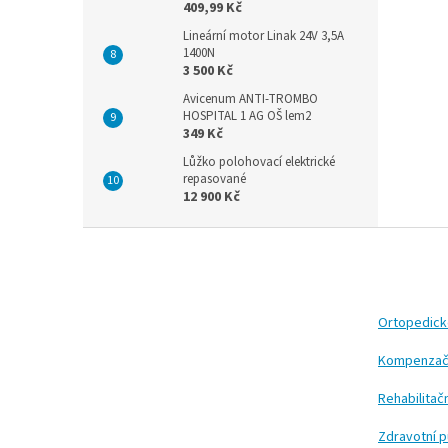
409,99 Kč
Lineární motor Linak 24V 3,5A
1400N
3 500 Kč
Avicenum ANTI-TROMBO
HOSPITAL 1 AG OŠ lem2
349 Kč
Lůžko polohovací elektrické
repasované
12 900 Kč
Z
á
p
a
t
Ortopedic
í
Kompenzač
Rehabilita
Zdravotní 