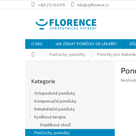
Přejít
+420 271 914 978
info@zpflorence.cz
na
obsah
O NÁS
JAK ZÍSKAT POMŮCKY OD LÉKAŘE?
DŮ
Domů
Punčochy, ponožky
Ponožky pro diabeti
P
Pon
o
Přeskočit
s
Průměr
Neohod
Kategorie
kategorie
t
hodnoce
r
produkt
Ortopedické pomůcky
a
je
Kompenzační pomůcky
0,0
n
z
Rehabilitační pomůcky
n
5
í
Kyslíková terapie
hvězdič
p
Doplňkové zboží
a
Punčochy, ponožky