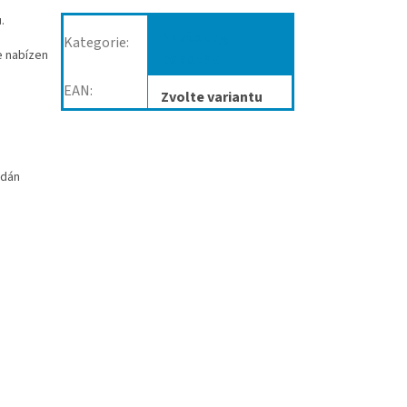
.
Punčochy,
Kategorie
:
e nabízen
ponožky
EAN
:
Zvolte variantu
idán