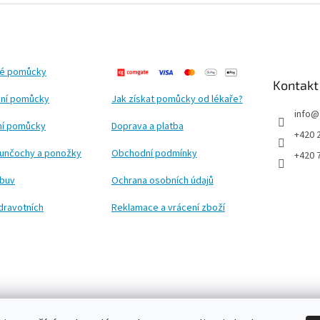
ké pomůcky
Kontakt
ní pomůcky
Jak získat pomůcky od lékaře?
info
@
ční pomůcky
Doprava a platba
+420 
punčochy a ponožky
Obchodní podmínky
+420 
obuv
Ochrana osobních údajů
dravotních
Reklamace a vrácení zboží