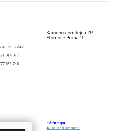
Kamenná prodejna ZP
Florence Praha 11
zpflorence.cz
271 914 978
777 635 746
Zvětšit mapu
Jak se k nám dostanete?