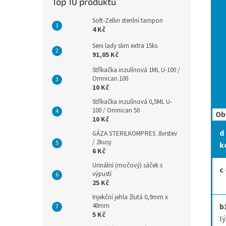
Top 10 produktů
Soft-Zellin sterilní tampon
4 Kč
Seni lady slim extra 15ks
91,05 Kč
Stříkačka inzulínová 1ML U-100 /
Omnican 100
10 Kč
Stříkačka inzulínová 0,5ML U-
100 / Omnican 50
Ob
10 Kč
d
GÁZA STERILKOMPRES .8vrstev
/ 2kusy
k
6 Kč
Urinální (močový) sáček s
c
výpustí
25 Kč
Injekční jehla žlutá 0,9mm x
40mm
b
5 Kč
l