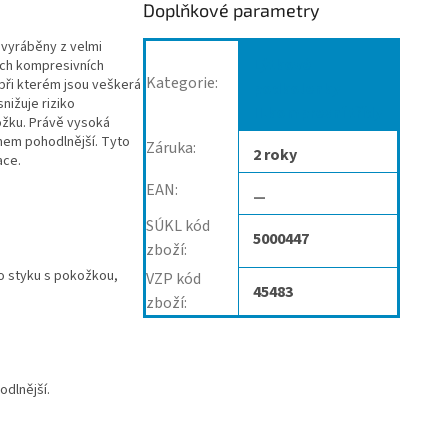
Doplňkové parametry
 vyráběny z velmi
Lýtkové
ých kompresivních
Kategorie
:
při kterém jsou veškerá
podkolenky
nižuje riziko
II.kompresní třídy
ožku. Právě vysoká
ohem pohodlnější. Tyto
Záruka
:
2 roky
ace.
EAN
:
—
SÚKL kód
5000447
zboží
:
ho styku s pokožkou,
VZP kód
45483
zboží
:
odlnější.