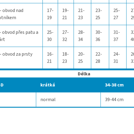
- obvod nad
17-
19-
21-
23-
25-
2
otníkem
19
21
23
25
27
2
- obvod přes patu a
25-
27-
28-
30-
31-
3
árt
30
32
34
36
37
4
- obvod za prsty
16-
18-
20-
22-
24-
2
21
23
25
28
31
3
Délka
-D
krátká
34-38 cm
normal
39-44 cm