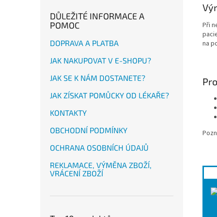
Výr
DŮLEŽITÉ INFORMACE A
POMOC
Při 
pacie
DOPRAVA A PLATBA
na p
JAK NAKUPOVAT V E-SHOPU?
JAK SE K NÁM DOSTANETE?
Pro
JAK ZÍSKAT POMŮCKY OD LÉKAŘE?
KONTAKTY
OBCHODNÍ PODMÍNKY
Pozn.
OCHRANA OSOBNÍCH ÚDAJŮ
REKLAMACE, VÝMĚNA ZBOŽÍ,
VRÁCENÍ ZBOŽÍ