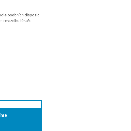
odle osobních dispozic
em revizního lékaře
říme