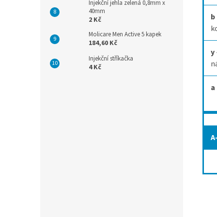
Injekční jehla zelená 0,8mm x
40mm
b
2 Kč
k
Molicare Men Active 5 kapek
184,60 Kč
y
Injekční stříkačka
n
4 Kč
a
A