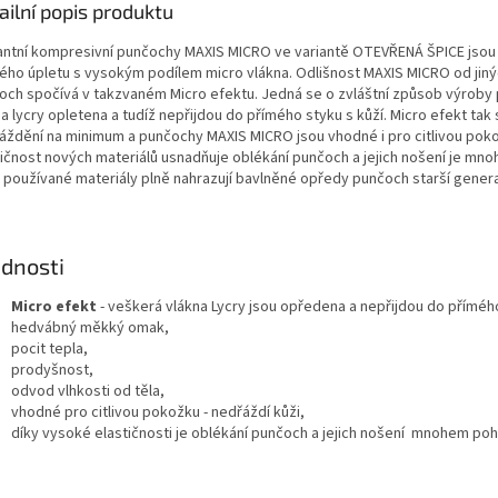
ailní popis produktu
antní kompresivní punčochy MAXIS MICRO ve variantě OTEVŘENÁ ŠPICE jsou
ého úpletu s vysokým podílem micro vlákna. Odlišnost MAXIS MICRO od jin
och spočívá v takzvaném Micro efektu. Jedná se o zvláštní způsob výroby 
a lycry opletena a tudíž nepřijdou do přímého styku s kůží. Micro efekt tak s
áždění na minimum a punčochy MAXIS MICRO jsou vhodné i pro citlivou pok
tičnost nových materiálů usnadňuje oblékání punčoch a jejich nošení je mn
 používané materiály plně nahrazují bavlněné opředy punčoch starší gener
dnosti
Micro efekt
- veškerá vlákna Lycry jsou opředena a nepřijdou do přímé
hedvábný měkký omak,
pocit tepla,
prodyšnost,
odvod vlhkosti od těla,
vhodné pro citlivou pokožku - nedřáždí kůži,
díky vysoké elastičnosti je oblékání punčoch a jejich nošení mnohem poh