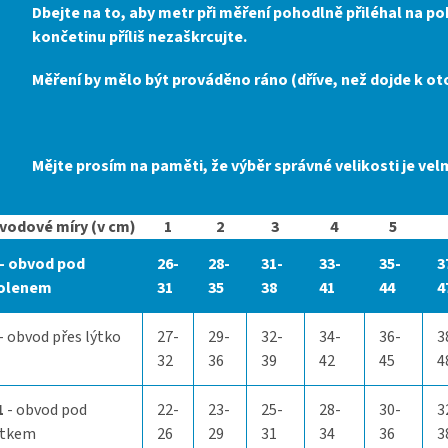
Dbejte na to, aby metr při měření pohodlně přiléhal na p
končetinu příliš nezaškrcujte.
Měření by mělo být prováděno ráno (dříve, než dojde k ot
Mějte prosím na paměti, že výběr správné velikosti je velm
vodové míry (v cm)
1
2
3
4
5
- obvod pod
26-
28-
31-
33-
35-
3
olenem
31
35
38
41
44
4
- obvod přes lýtko
27-
29-
32-
34-
36-
3
32
36
39
42
45
4
1
- obvod pod
22-
23-
25-
28-
30-
3
ýtkem
26
29
31
34
36
3