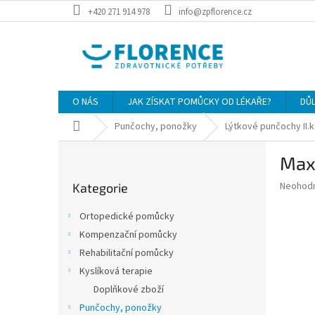
Přejít
+420 271 914 978
info@zpflorence.cz
na
obsah
O NÁS
JAK ZÍSKAT POMŮCKY OD LÉKAŘE?
DŮ
Domů
Punčochy, ponožky
Lýtkové punčochy II.
P
Maxi
o
Přeskočit
s
Průměr
Neohod
Kategorie
kategorie
t
hodnoce
r
produkt
Ortopedické pomůcky
a
je
Kompenzační pomůcky
0,0
n
z
Rehabilitační pomůcky
n
5
í
Kyslíková terapie
hvězdič
p
Doplňkové zboží
a
Punčochy, ponožky