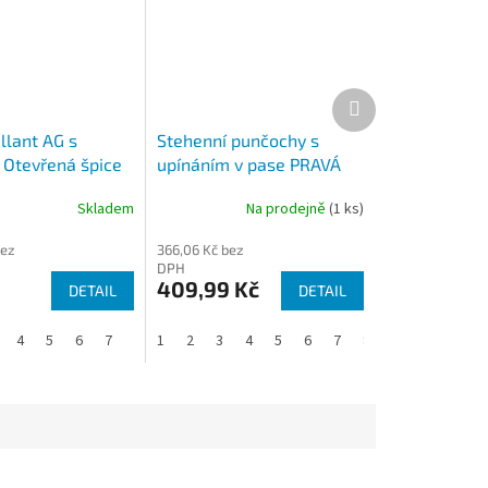
Další
produkt
llant AG s
Stehenní punčochy s
Otevřená špice
upínáním v pase PRAVÁ
(II. KT) MAXIS MICRO
Skladem
Na prodejně
(1 ks)
bez
366,06 Kč bez
DPH
409,99 Kč
DETAIL
DETAIL
4
5
6
7
8
1
2
3
4
5
6
7
8