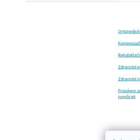
Z
á
p
a
t
Ortopedic
í
Kompenzač
Rehabilita
Zdravotní 
Zdravotní 
Pronájem z
pomůcek