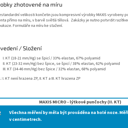
obky zhotovené na míru
nestandardní velikosti končetin jsou kompresivní výrobky MAXIS vyrobeny p
nta přímo na míru, v barvě světlá tělová. Zakázky je nutno potvrdit razítk
oukaze. Formuláře na míru ke stažení.
vedení / Složení
I. KT (18-21 mm/Hg) se špicí / 33% elastan, 67% polyamid
II. KT (23-32 mm/Hg) bez špice, se špicí / 38% elastan, 62% polyamid
III. KT (34-46 mm/Hg) bez špice / 32% elastan, 68% polyamid
: I. KT není hrazena ZP, II. KT a III. KT hrazena ZP
MAXIS MICRO - lýtkové punčochy (II. KT)
Všechna měření by měla být prováděna na holé noze. Mě
v centimetrech.