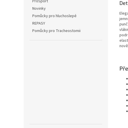
ProSport
Det
Novinky
Eleg
Pomůcky pro hluchoslepé
jemn
REPASY
punč
vlákn
Pomůcky pro Tracheostomii
podr
elas
nově
Pře