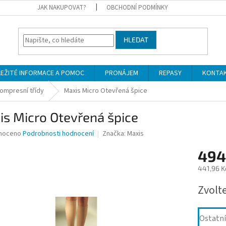
JAK NAKUPOVAT?
OBCHODNÍ PODMÍNKY
HLEDAT
LEŽITÉ INFORMACE A POMOC
PRONÁJEM
REPASY
KONTA
kompresní třídy
Maxis Micro Otevřená špice
s Micro Otevřená špice
né
noceno
Podrobnosti hodnocení
Značka:
Maxis
ní
494
u
441,96 K
Měrná
Zvolt
cena:
ek.
Ostatní