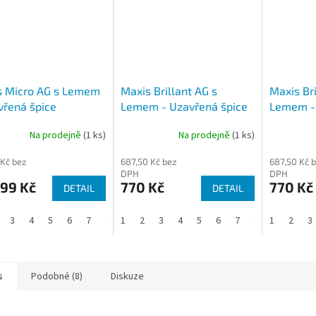
s Micro AG s Lemem
Maxis Brillant AG s
Maxis Bri
vřená špice
Lemem - Uzavřená špice
Lemem - 
Na prodejně
(1 ks)
Na prodejně
(1 ks)
 Kč bez
687,50 Kč bez
687,50 Kč 
DPH
DPH
,99 Kč
770 Kč
770 Kč
DETAIL
DETAIL
3
4
5
6
7
8
1
2
3
4
5
6
7
8
1
2
3
s
Podobné (8)
Diskuze