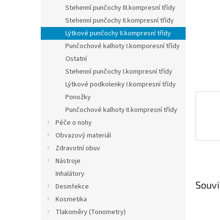
n
Stehenní punčochy III.kompresní třídy
e
Stehenní punčochy II.kompresní třídy
l
Lýtkové punčochy II.kompresní třídy
Punčochové kalhoty I.komporesní třídy
Ostatní
Stehenní punčochy I.kompresní třídy
Lýtkové podkolenky I.kompresní třídy
Ponožky
Punčochové kalhoty II.kompresní třídy
Péče o nohy
Obvazový materiál
Zdravotní obuv
Nástroje
Inhalátory
Souvi
Desinfekce
Kosmetika
Tlakoměry (Tonometry)