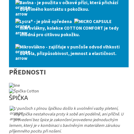
Bavlna
- je použita v očkové přízi, která přichází
do přímého kontaktu s pokožkou.
Lycra®
- je plně opředena
mikrovlákny, kolekce COTTON COMFORT je tedy
vhodná pro citlivou pokožku.
Mikrovlákno
- zajišťuje v punčoše odvod vlhkosti
od těla, přizpůsobivost, jemnost a elastičnost.
PŘEDNOSTI
ŠPIČKA
U punčoch s plnou špičkou došlo k uvolnění vazby pletení,
aby špička nestahovala prsty k sobě ani podélně, ani příčně. U
provedení bez špice je zakončení provedeno jednoduchým
lemem, který je v kombinaci s bavlněným materiálem zárukou
příjemného pocitu při nošení.