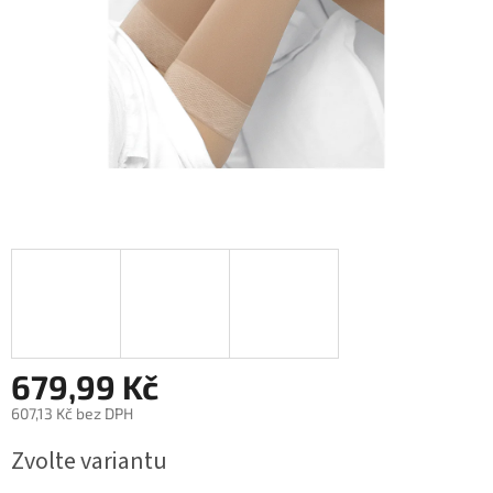
679,99 Kč
607,13 Kč bez DPH
Měrná
Zvolte variantu
cena: