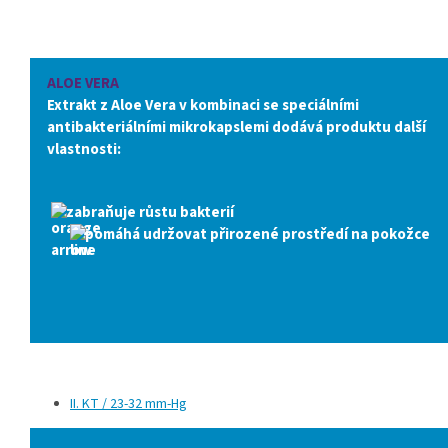
ALOE VERA
Extrakt z Aloe Vera v kombinaci se speciálními
antibakteriálními mikrokapslemi dodává produktu další
vlastnosti:
zabraňuje růstu bakterií
pomáhá udržovat přirozené prostředí na pokožce
II. KT / 23-32 mm-Hg