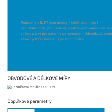
Punčochy v II. KT jsou určeny k léčbě chronické žilní
nedostatečnosti, pro pacienty s nekomplikovanými varixy 
edémy a také pro pacienty po operacích, sklerotizaci, mén
závažných zánětech žil a po trombózách.
OBVODOVÉ A DÉLKOVÉ MÍRY
Doplňkové parametry