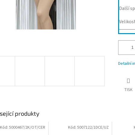
Další sp
Velikos
Detailní 
TISK
sející produkty
Kód:
5000467/2K/OT/CER
Kód:
5007122/1DCE/UZ