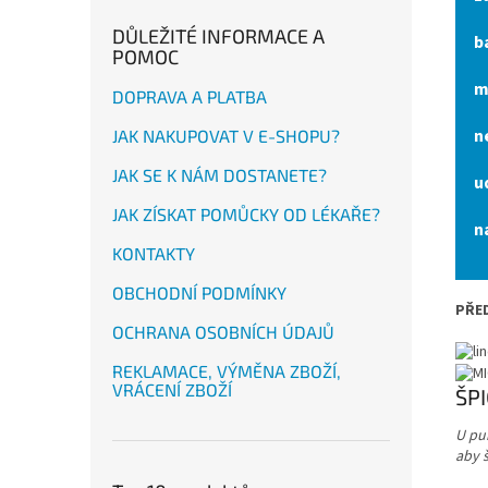
DŮLEŽITÉ INFORMACE A
b
POMOC
m
DOPRAVA A PLATBA
n
JAK NAKUPOVAT V E-SHOPU?
JAK SE K NÁM DOSTANETE?
u
JAK ZÍSKAT POMŮCKY OD LÉKAŘE?
n
KONTAKTY
OBCHODNÍ PODMÍNKY
PŘE
OCHRANA OSOBNÍCH ÚDAJŮ
REKLAMACE, VÝMĚNA ZBOŽÍ,
VRÁCENÍ ZBOŽÍ
ŠP
U pu
aby š