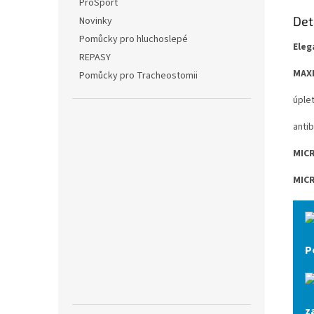
ProSport
Det
Novinky
Pomůcky pro hluchoslepé
Eleg
REPASY
MAX
Pomůcky pro Tracheostomii
úple
antib
MIC
MIC
P
z