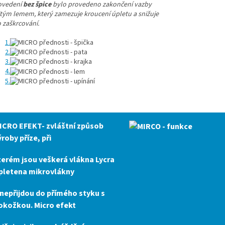
ovedení
bez špice
bylo provedeno zakončení vazby
itým lemem, který zamezuje kroucení úpletu a snižuje
o zaškrcování.
1.
2.
3.
4.
5.
ICRO EFEKT
- zvláštní způsob
ýroby příze, při
terém jsou veškerá vlákna Lycra
pletena mikrovlákny
 nepřijdou do přímého styku s
okožkou. Micro efekt