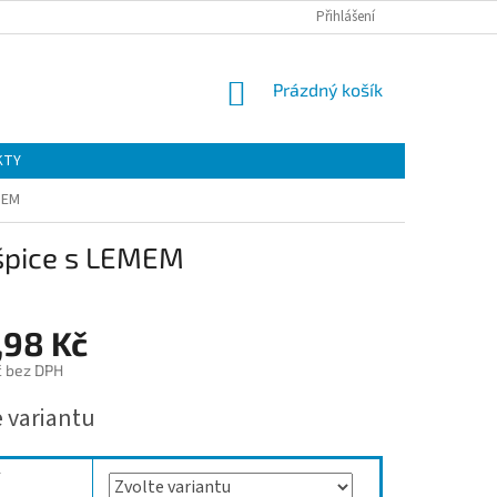
Přihlášení
NÁKUPNÍ
Prázdný košík
KOŠÍK
KTY
MEM
špice s LEMEM
,98 Kč
č bez DPH
e variantu