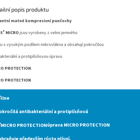
ailní popis produktu
antní matné kompresivní punčochy
®
IS
MICRO
jsou
vyrobeny z velmi jemného
tu s vysokým podílem mikrovlákna a obsahují pokročilou
akteriální a protiplísňovou úpravu
RO PROTECTION
.
RO PROTECTION
okročilá antibakteriální a protiplísňová
úprava
MICRO PROTECTION
abraňuje především růstu plísní,