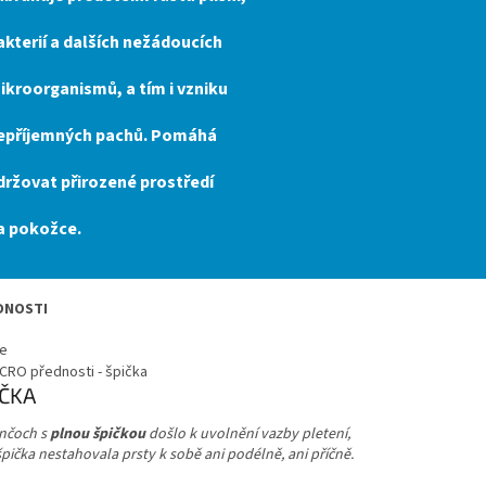
akterií a dalších nežádoucích
ikroorganismů, a tím i vzniku
epříjemných pachů. Pomáhá
držovat přirozené prostředí
a pokožce.
DNOSTI
IČKA
nčoch s
plnou špičkou
došlo k uvolnění vazby pletení,
pička nestahovala prsty k sobě ani podélně, ani příčně.