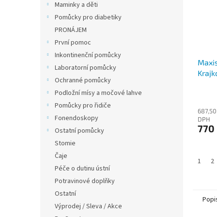
Maminky a děti
Pomůcky pro diabetiky
PRONÁJEM
První pomoc
Inkontinenční pomůcky
Maxis
Laboratorní pomůcky
Krajk
Ochranné pomůcky
Podložní mísy a močové lahve
Průmě
hodno
Pomůcky pro řidiče
687,50
produ
Fonendoskopy
DPH
je
770
Ostatní pomůcky
4,5
z
Stomie
5
Čaje
hvězdi
1
2
Péče o dutinu ústní
Potravinové doplňky
Ostatní
Popi
Výprodej / Sleva / Akce