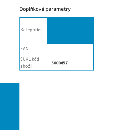
Doplňkové parametry
Stehenní
Kategorie
:
punčochy
II.kompresní třídy
EAN
:
—
SÚKL kód
5000457
zboží
: