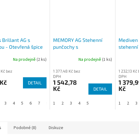
 Brillant AG s
MEMORY AG Stehenní
Mediven 
ou - Otevřená špice
punčochy s
stehenní
protiskluzovým lemem
krajkou 
Na prodejně
(2 ks)
Na prodejně
(1 ks)
rné
Uzavřená špice
(II. KT)
cení
 Kč bez
1 377,48 Kč bez
1 232,13 Kč
ktu
DPH
DPH
 Kč
1 542,78
1 379,9
DETAIL
Kč
Kč
DETAIL
ček.
3
4
5
6
7
8
1
2
3
4
5
1
2
3
s
Podobné (8)
Diskuze