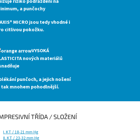
nižuje riziko podráždění na
inimum, a punčochy
AXIS® MICRO
jsou tedy vhodné i
ro citlivou pokožku.
VYSOKÁ
LASTICITA
nových materiálů
snadňuje
blékání punčoch, a jejich nošení
e tak mnohem pohodlnější.
MPRESIVNÍ TŘÍDA / SLOŽENÍ
I. KT / 18-21 mm Hg
II. KT / 23-32 mm Hg