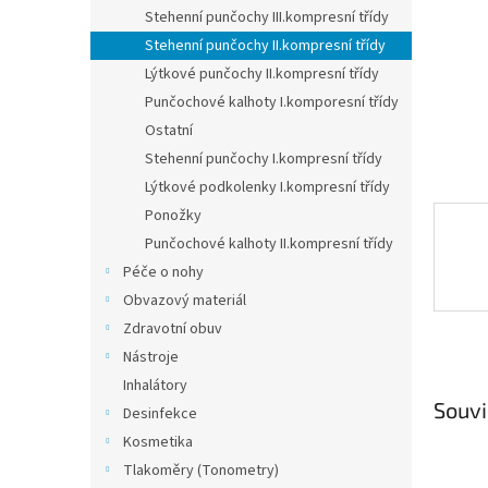
n
Stehenní punčochy III.kompresní třídy
e
Stehenní punčochy II.kompresní třídy
l
Lýtkové punčochy II.kompresní třídy
Punčochové kalhoty I.komporesní třídy
Ostatní
Stehenní punčochy I.kompresní třídy
Lýtkové podkolenky I.kompresní třídy
Ponožky
Punčochové kalhoty II.kompresní třídy
Péče o nohy
Obvazový materiál
Zdravotní obuv
Nástroje
Inhalátory
Souvi
Desinfekce
Kosmetika
Tlakoměry (Tonometry)