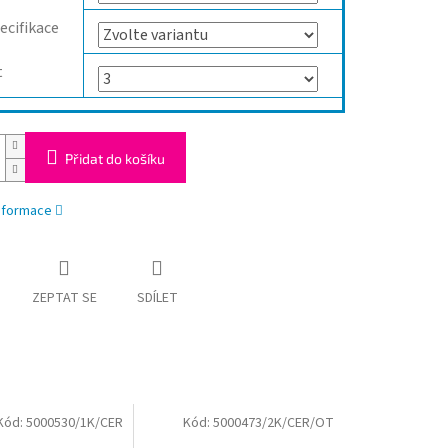
ecifikace
t
Přidat do košíku
informace
ZEPTAT SE
SDÍLET
Kód:
5000530/1K/CER
Kód:
5000473/2K/CER/OT