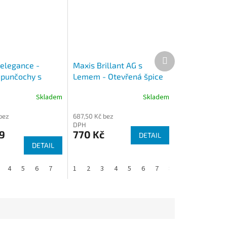
Další
produkt
elegance -
Maxis Brillant AG s
 punčochy s
Lemem - Otevřená špice
Uzavřená špice
Skladem
Skladem
 bez
687,50 Kč bez
DPH
9
770 Kč
DETAIL
DETAIL
4
5
6
7
1
2
3
4
5
6
7
8