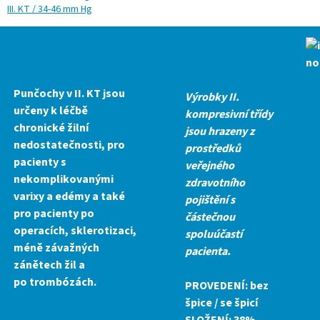
III. KT / 34-46 mm Hg
Punčochy v II. KT jsou
Výrobky II.
určeny k léčbě
kompresivní třídy
chronické žilní
jsou hrazeny z
nedostatečnosti, pro
prostředků
pacienty s
veřejného
nekomplikovanými
zdravotního
varixy a edémy a také
pojištění s
pro pacienty po
částečnou
operacích, sklerotizaci,
spoluúčastí
méně závažných
pacienta
.
zánětech žil a
po trombózách.
PROVEDENÍ:
bez
špice / se špicí