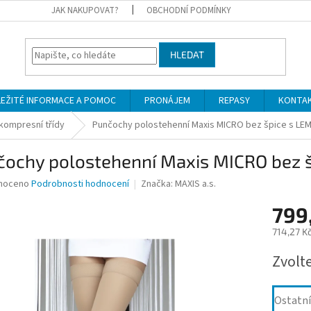
JAK NAKUPOVAT?
OBCHODNÍ PODMÍNKY
HLEDAT
LEŽITÉ INFORMACE A POMOC
PRONÁJEM
REPASY
KONTA
.kompresní třídy
Punčochy polostehenní Maxis MICRO bez špice s LE
čochy polostehenní Maxis MICRO bez 
né
noceno
Podrobnosti hodnocení
Značka:
MAXIS a.s.
ní
799
u
714,27 K
Měrná
Zvolt
cena:
ek.
Ostatní