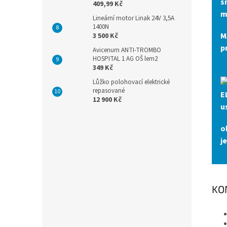
s
409,99 Kč
m
Lineární motor Linak 24V 3,5A
1400N
M
3 500 Kč
p
Avicenum ANTI-TROMBO
HOSPITAL 1 AG OŠ lem2
349 Kč
Lůžko polohovací elektrické
repasované
E
12 900 Kč
u
o
j
KO