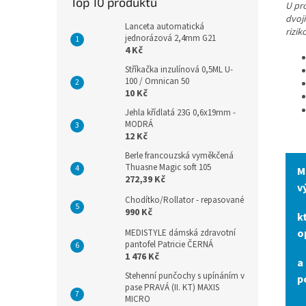
Top 10 produktů
U pr
dvoj
Lanceta automatická
rizik
jednorázová 2,4mm G21
4 Kč
Stříkačka inzulínová 0,5ML U-
100 / Omnican 50
10 Kč
Jehla křídlatá 23G 0,6x19mm -
MODRÁ
12 Kč
Berle francouzská vyměkčená
Thuasne Magic soft 105
M
272,39 Kč
v
Chodítko/Rollator - repasované
990 Kč
k
o
MEDISTYLE dámská zdravotní
pantofel Patricie ČERNÁ
1 476 Kč
a
Stehenní punčochy s upínáním v
p
pase PRAVÁ (II. KT) MAXIS
MICRO