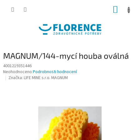
Přejít
NÁKUP
na
obsah
KOŠÍK
MAGNUM/144-mycí houba oválná
4001219351446
Průměrné
Neohodnoceno
Podrobnosti hodnocení
hodnocení
Značka:
LIFE MINE s.r.o. MAGNUM
produktu
je
0,0
z
5
hvězdiček.