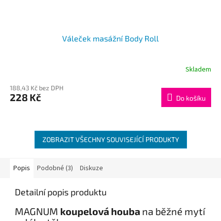
Váleček masážní Body Roll
Skladem
188,43 Kč bez DPH
228 Kč
Do košíku
ZOBRAZIT VŠECHNY SOUVISEJÍCÍ PRODUKTY
Popis
Podobné (3)
Diskuze
Detailní popis produktu
MAGNUM
koupelová houba
na běžné mytí