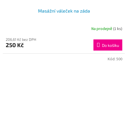
Masážní váleček na záda
Na prodejně
(1 ks)
Průměrné
hodnocení
206,61 Kč bez DPH
produktu
250 Kč
je
Do košíku
4,5
z
Kód:
500
5
hvězdiček.