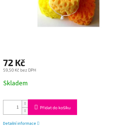
72 Kč
59,50 Kč bez DPH
Měrná
Skladem
cena:
Přidat do košíku
Detailní informace