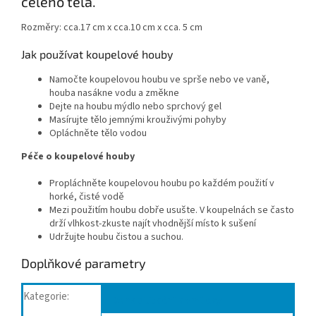
celého těla.
Rozměry: cca.17 cm x cca.10 cm x cca. 5 cm
Jak používat koupelové houby
Namočte koupelovou houbu ve sprše nebo ve vaně,
houba nasákne vodu a změkne
Dejte na houbu mýdlo nebo sprchový gel
Masírujte tělo jemnými krouživými pohyby
Opláchněte tělo vodou
Péče o koupelové houby
Propláchněte koupelovou houbu po každém použití v
horké, čisté vodě
Mezi použitím houbu dobře usušte. V koupelnách se často
drží vlhkost-zkuste najít vhodnější místo k sušení
Udržujte houbu čistou a suchou.
Doplňkové parametry
Kategorie
:
Rehabilitační pomůcky