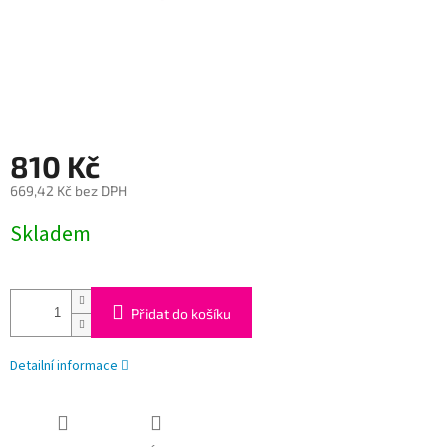
810 Kč
669,42 Kč bez DPH
Měrná
Skladem
cena:
Přidat do košíku
Detailní informace