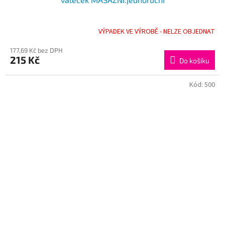
VÝPADEK VE VÝROBĚ - NELZE OBJEDNAT
177,69 Kč bez DPH
215 Kč
Do košíku
Kód:
500