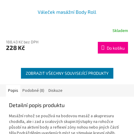
Váleček masážní Body Roll
Skladem
188,43 Kč bez DPH
228 Kč
Do košíku
ZOBRAZIT VŠECHNY SOUVISEJÍCÍ PRODUKTY
Popis
Podobné (8)
Diskuze
Detailní popis produktu
Masážní rohož se používá na bodovou masáž a akupresuru
chodidla, ale i zad a svalových skupin.Výstupky na rohožce
působí na aktivní body a reflexní zóny nohou nebo jiných částí
těla.Podrážděním uvedených míst se stimuluje krevní oběh,