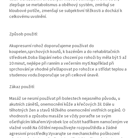
zlepšuje se metabolismus a oběhový systém, zmírňují se
kloubové potíže, zmenšují se subjektivní těžkosti a dochází k
celkovému uvolnění.
Způsob použití:
Akupresurní rohož doporučujeme používat do
koupelen,sprchových koutů, k bazénům a do rehabilitačních
středisek.Doba šlapání nebo chození po rohoži by měla být 5 až
10 minut, nejlépe při ranním a večerním mytí.Například při
sprchování je vhodné přešlapovat po rohožce a střídat teplou a
studenou vodu.Doporučuje se při celkové únavě.
Zákaz použití:
Masáž se nesmí používat při bolestech nejasného původu, u
akutních zánětů, onemocnění kůže a křečových žil. Dále u
těhotných žen a stavů těžkého onemocnění vnitřních orgánů. O
vhodnosti a způsobu masáže se vždy poraďte se svým
ošetřujícím lékařem.Výrobek lze očistit hadříkem namočeným ve
vlažné vodě.Na čištění nepoužívejte rozpouštědla a žádné
agresivní prostředky.Vyvarujte se mechanického poškození