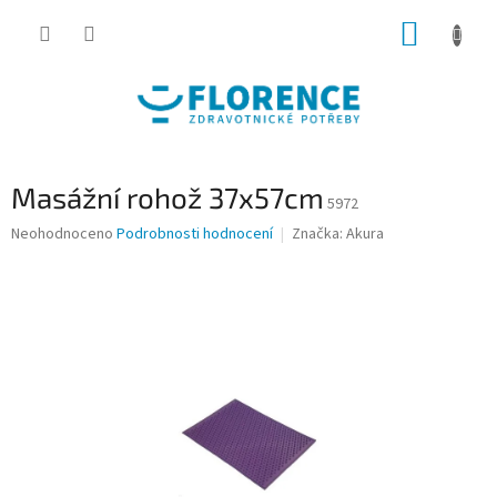
Přejít
NÁKUP
na
obsah
KOŠÍK
Masážní rohož 37x57cm
5972
Průměrné
Neohodnoceno
Podrobnosti hodnocení
Značka:
Akura
hodnocení
produktu
je
0,0
z
5
hvězdiček.