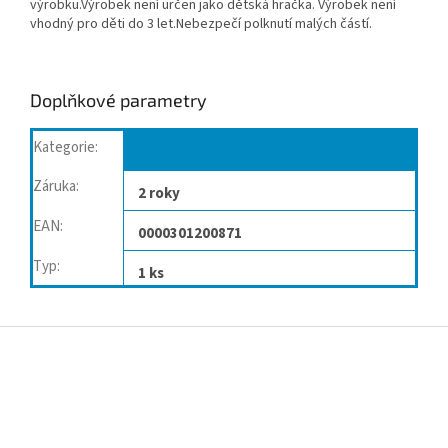
výrobku.Výrobek není určen jako dětská hračka. Výrobek není
vhodný pro děti do 3 let.Nebezpečí polknutí malých částí.
Doplňkové parametry
Kategorie
:
Masážní, akupresurní pomůcky
Záruka
:
2 roky
EAN
:
0000301200871
Typ
:
1 ks
Z
á
p
a
t
í