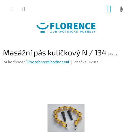
Přejít
NÁKUP
na
obsah
KOŠÍK
Masážní pás kuličkový N / 134
14282
Průměrné
24 hodnocení
Podrobnosti hodnocení
Značka:
Akura
hodnocení
produktu
je
4,3
z
5
hvězdiček.