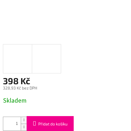
398 Kč
328,93 Kč bez DPH
Měrná
Skladem
cena:
Přidat do košíku