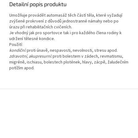
Detailní popis produktu
Umožňuje provádět automasáž těch částí těla, které vyžadují
zvýšené prokrvení z důvodů jednostranné námahy nebo po
úrazu při rehabilitačních cvičeních.
Je vhodný jak pro sportovce tak i pro každého člena rodiny k
udržení tělesné kondice.
Použití:
kondiční:
proti únavě, nespavosti, nevolnosti, stresu apod.
zdravotní, akupresurní:
proti bolestem v zádech, revmatismu,
migréně, ischiasu, bolestech plotének, hlavy, zácpě, žaludečním
potížím apod.
Z
á
p
a
t
í