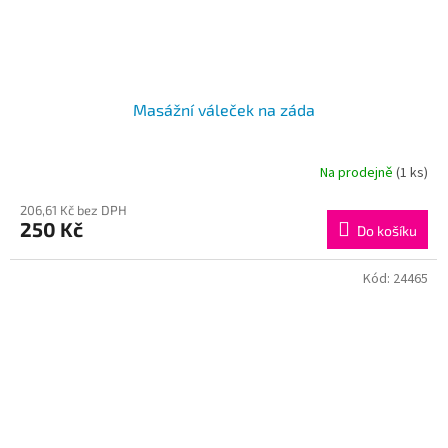
Masážní váleček na záda
Na prodejně
(1 ks)
Průměrné
hodnocení
206,61 Kč bez DPH
produktu
250 Kč
je
Do košíku
4,5
z
Kód:
24465
5
hvězdiček.