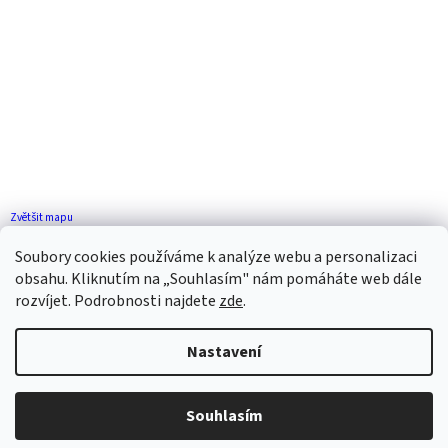
Zvětšit mapu
Jak se k nám dostanete?
Soubory cookies používáme k analýze webu a personalizaci
obsahu. Kliknutím na „Souhlasím" nám pomáháte web dále
rozvíjet. Podrobnosti najdete
zde
.
Nastavení
Vytvořil Shoptet
Souhlasím
Copyright 2026
ZP FLORENCE
. Všechna práva vyhrazena.