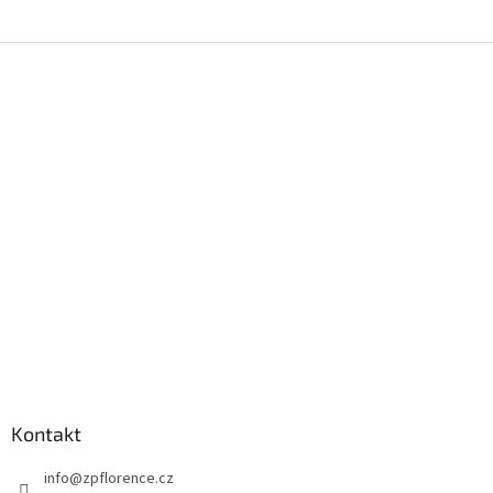
Z
á
p
a
t
í
Kontakt
info
@
zpflorence.cz