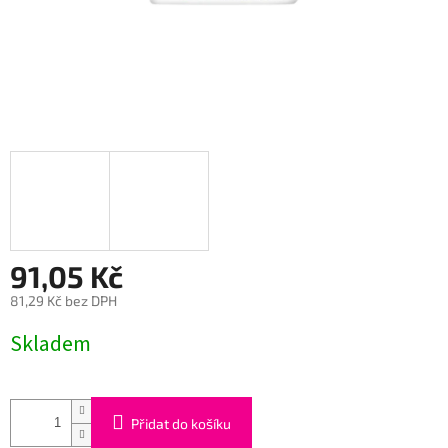
91,05 Kč
81,29 Kč bez DPH
Měrná
Skladem
cena:
Přidat do košíku