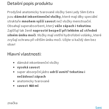
Detailní popis produktu
Prodyšné anatomicky tvarované vložky Seni Lady Slim Extra
jsou
dámské inkontinenční vložky
, které mají díky speciální
struktuře
mnohem vyšší savost
než vložky menstruační.
Obsahují superabsorbent, který
váže zápach i tekutinu
.
Zajišťují tak ženě
naprosté bezpečí při lehkém až středně
silném úniku moči
. Vložky mají vnitřní hydrofobní volánky, které
zvyšují ochranu při větším úniku moči. Užijte si každý den bez
obav!
Hlavní vlastnosti:
dámské inkontinenční vložky
vysoká savost
super absorpční jádro
udrží uvnitř tekutinu i
nežádoucí zápach
anatomicky tvarované
savost 460 ml
značka
Seni