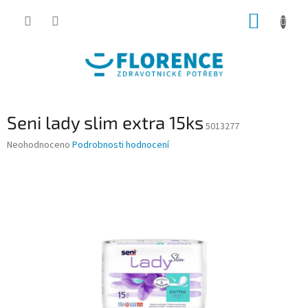
Přejít
NÁKUP
na
obsah
KOŠÍK
Seni lady slim extra 15ks
5013277
Průměrné
Neohodnoceno
Podrobnosti hodnocení
hodnocení
produktu
je
0,0
z
5
hvězdiček.