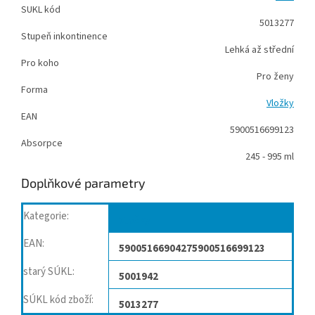
SUKL kód
5013277
Stupeň inkontinence
Lehká až střední
Pro koho
Pro ženy
Forma
Vložky
EAN
5900516699123
Absorpce
245 - 995 ml
Doplňkové parametry
Kategorie
:
Vložky
EAN
:
59005166904275900516699123
starý SÚKL
:
5001942
SÚKL kód zboží
:
5013277