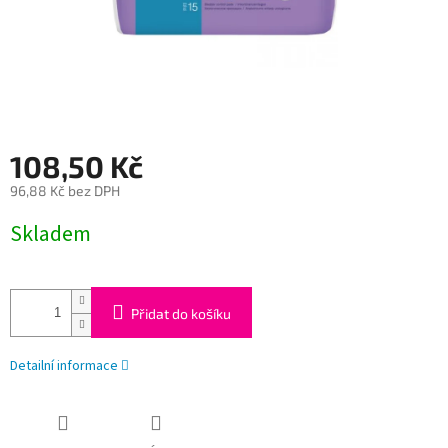
108,50 Kč
96,88 Kč bez DPH
Měrná
Skladem
cena:
Přidat do košíku
Detailní informace