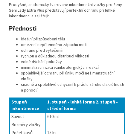
Prodyšné, anatomicky tvarované inkontinenční vložky pro ženy
Seni Lady Extra Plus představují perfektní ochranu při lehké
inkontinenci a zajišťují:
Přednosti
ideální přizpůsobení tělu
omezení nepříjemného zápachu moči
ochranu před vytečením
rychlou a důkladnou distribuci vlhkosti
volné dýchání pokožky
minimalizaci rizika vzniku alergických reakcí
spolehlivější ochranu při úniku moči než menstruační
vložky
snadné a spolehlivé uchycení k prádlu záruku diskrétnosti
a pohodlí
Stupeň
1. stupeň - lehká forma
2. stupeň -
inkontinence
střední forma
Savost
610 ml
Rozměry vložky
Počet kusů
15 ks