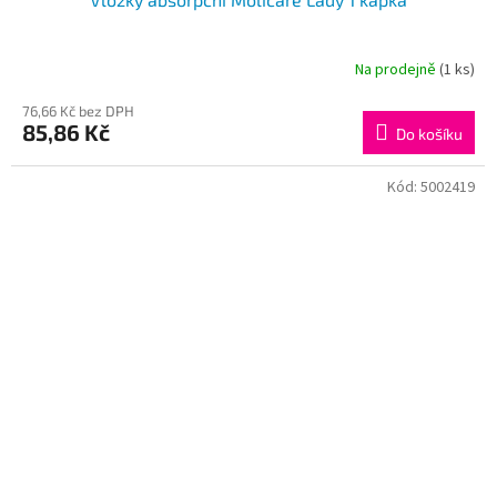
Na prodejně
(1 ks)
76,66 Kč bez DPH
85,86 Kč
Do košíku
Kód:
5002419