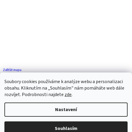
Zvětšit mapu
Jak se k nám dostanete?
Soubory cookies používáme k analýze webu a personalizaci
obsahu. Kliknutím na „Souhlasím" nám pomáháte web dále
rozvíjet. Podrobnosti najdete
zde
.
Nastavení
Vytvořil Shoptet
Souhlasím
Copyright 2026
ZP FLORENCE
. Všechna práva vyhrazena.