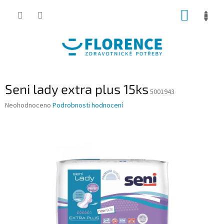
Přejít
NÁKUP
na
obsah
KOŠÍK
Seni lady extra plus 15ks
5001943
Průměrné
Neohodnoceno
Podrobnosti hodnocení
hodnocení
produktu
je
0,0
z
5
hvězdiček.