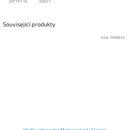
ZEPTAT SE
SDÍLET
Související produkty
Kód:
5009814
Vložky absorpční Molicare Lady 1 kapka