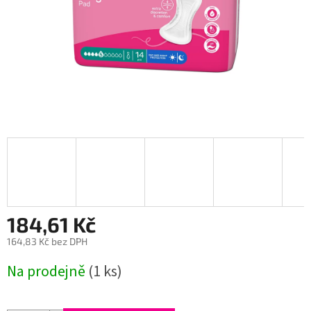
184,61 Kč
164,83 Kč bez DPH
Měrná
Na prodejně
(1 ks)
cena: