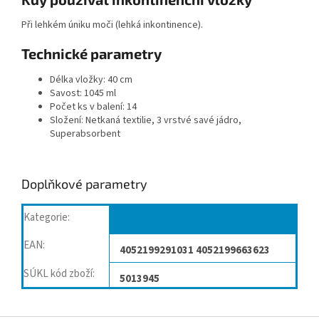
Při lehkém úniku moči (lehká inkontinence).
Technické parametry
Délka vložky: 40 cm
Savost: 1045 ml
Počet ks v balení: 14
Složení: Netkaná textilie, 3 vrstvé savé jádro,
Superabsorbent
Doplňkové parametry
Kategorie
:
Vložky
EAN
:
4052199291031 4052199663623
SÚKL kód zboží
:
5013945