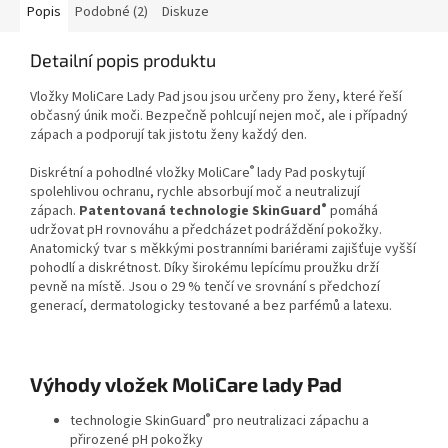
Popis
Podobné (2)
Diskuze
Detailní popis produktu
Vložky MoliCare Lady Pad jsou jsou určeny pro ženy, které řeší
občasný únik moči. Bezpečně pohlcují nejen moč, ale i případný
zápach a podporují tak jistotu ženy každý den.
®
Diskrétní a pohodlné vložky MoliCare
lady Pad poskytují
spolehlivou ochranu, rychle absorbují moč a neutralizují
®
zápach.
Patentovaná technologie SkinGuard
pomáhá
udržovat pH rovnováhu a předcházet podráždění pokožky.
Anatomický tvar s měkkými postranními bariérami zajišťuje vyšší
pohodlí a diskrétnost. Díky širokému lepícímu proužku drží
pevně na místě. Jsou o 29 % tenčí ve srovnání s předchozí
generací, dermatologicky testované a bez parfémů a latexu.
Výhody vložek MoliCare lady Pad
®
technologie SkinGuard
pro neutralizaci zápachu a
přirozené pH pokožky