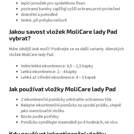
lepící proužek pro spolehlivou fixaci
postranní bariéry zajišťují vyšší ochranu proti protečení
diskrétní a pohodlné
tenké, při pohybu nešustí
Jakou savost vložek MoliCare lady Pad
vybrat?
Máte silnější únik moči? Podívejte se na další varianty
dámských
vložek
MoliCare lady Pad.
Velmi lehká inkontinence: 0,5 – 1,5 kapky
Lehká inkontinence: 2 – 4 kapky
Lehká až střední inkontinence: 4 – 5 kapek
Jak používat vložky MoliCare lady Pad
Z inkontinenční pomůcky odstraňte ochrannou fólii.
Nalepte inkontinenční pomůcku na spodní prádlo, stejně
jako menstruační vložku.
Noste podle potřeby.
Pomůcku vyměňujte maximálně po 8 hodinách, ne více.
Kdy používat inkontinenční vložky