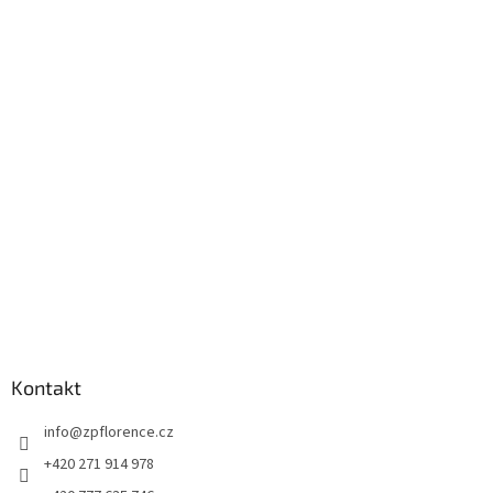
Z
á
p
a
t
í
Kontakt
info
@
zpflorence.cz
+420 271 914 978