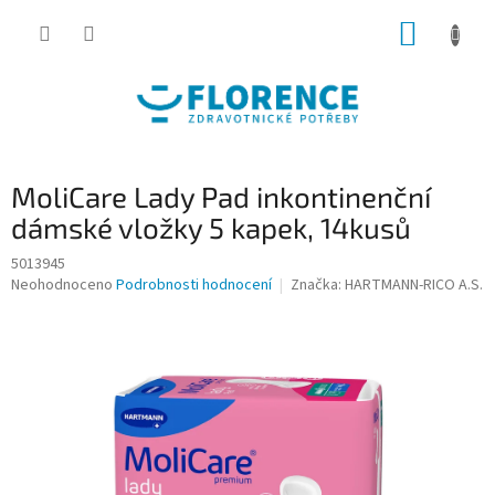
Přejít
NÁKUP
na
obsah
KOŠÍK
MoliCare Lady Pad inkontinenční
dámské vložky 5 kapek, 14kusů
5013945
Průměrné
Neohodnoceno
Podrobnosti hodnocení
Značka:
HARTMANN-RICO A.S.
hodnocení
produktu
je
0,0
z
5
hvězdiček.