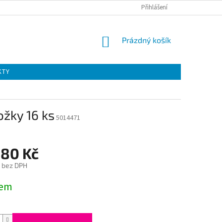
Přihlášení
NÁKUPNÍ
Prázdný košík
KOŠÍK
KTY
ožky 16 ks
5014471
,80 Kč
č bez DPH
dem