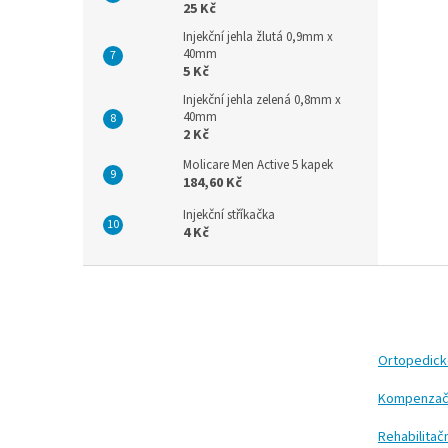
25 Kč
Injekční jehla žlutá 0,9mm x
40mm
5 Kč
Injekční jehla zelená 0,8mm x
40mm
2 Kč
Molicare Men Active 5 kapek
184,60 Kč
Injekční stříkačka
4 Kč
Z
á
p
a
t
Ortopedic
í
Kompenzač
Rehabilita