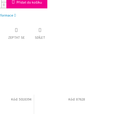
Přidat do košíku
informace
ZEPTAT SE
SDÍLET
Kód:
5018394
Kód:
87628