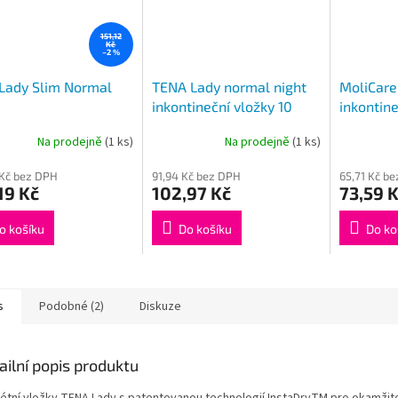
151,12
Kč
–2 %
Lady Slim Normal
TENA Lady normal night
MoliCare
inkontineční vložky 10
inkontin
kusů
vložky 2 
Na prodejně
(1 ks)
Na prodejně
(1 ks)
 Kč bez DPH
91,94 Kč bez DPH
65,71 Kč b
19 Kč
102,97 Kč
73,59 
o košíku
Do košíku
Do ko
s
Podobné (2)
Diskuze
ailní popis produktu
rétní vložky TENA Lady s patentovanou technologií InstaDryTM pro okamžit