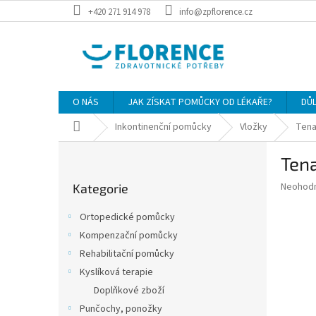
Přejít
+420 271 914 978
info@zpflorence.cz
na
obsah
O NÁS
JAK ZÍSKAT POMŮCKY OD LÉKAŘE?
DŮ
Domů
Inkontinenční pomůcky
Vložky
Tena
P
Tena
o
Přeskočit
s
Průměr
Neohod
Kategorie
kategorie
t
hodnoce
r
produkt
Ortopedické pomůcky
a
je
Kompenzační pomůcky
0,0
n
z
Rehabilitační pomůcky
n
5
í
Kyslíková terapie
hvězdič
p
Doplňkové zboží
a
Punčochy, ponožky