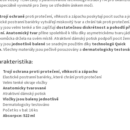
 speciálně vyvinuté pro ženy se středním únikem moči.
trojí ochraně
proti protečení, vlhkosti a zápachu poskytují pocit sucha a ji
ické postranní bariérky vytvářejí miskovitý tvar a chrání tak proti protečení
y jsou velmi tenké a tím zajišťují
dostatečnou diskrétnost a pohodlí př
ní.
Anatomický tvar
přilne spolehlivě k tělu díky asymetrickému tvaru jádra
pomůcka držela na svém místě. Atraktivní dámský potisk podpoří pocit žens
ky jsou
jednotlivě balené
se snadným použitím díky
technologii Quick
p.
Všechny materiály jsou pečlivě posuzovány a
dermatologicky testová
rakteristika:
Trojí ochrana proti protečení, vlhkosti a zápachu
Elastické postranní bariérky, které chrání proti protečení
Velmi tenké okraje vložky
Anatomicky tvarované
Atraktivní dámský potisk
Vložky jsou baleny jednotlivě
Dermatologicky testováno
Počet ks v bal: 16 ks
Absorpce: 522 ml