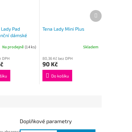
Další
produkt
 Lady Pad
Tena Lady Mini Plus
enční dámské
kapky, 12kusů
Na prodejně
(14 ks)
Skladem
ez DPH
80,36 Kč bez DPH
Kč
90 Kč
šíku
Do košíku
Doplňkové parametry
ou absorpci