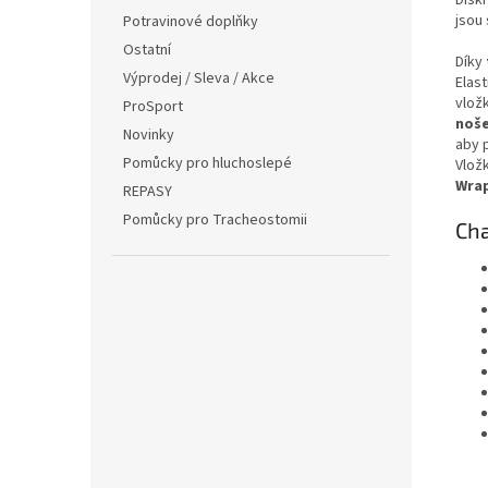
jsou
Potravinové doplňky
Ostatní
Díky
Výprodej / Sleva / Akce
Elast
vložk
ProSport
noše
Novinky
aby 
Pomůcky pro hluchoslepé
Vlož
Wra
REPASY
Pomůcky pro Tracheostomii
Cha