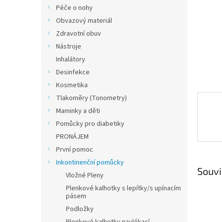
n
Péče o nohy
e
Obvazový materiál
l
Zdravotní obuv
Nástroje
Inhalátory
Desinfekce
Kosmetika
Tlakoměry (Tonometry)
Maminky a děti
Pomůcky pro diabetiky
PRONÁJEM
První pomoc
Inkontinenční pomůcky
Souvi
Vložné Pleny
Plenkové kalhotky s lepítky/s upínacím
pásem
Podložky