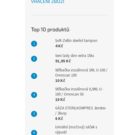
VRÁCENÍ ZBOŽÍ
Top 10 produktů
Soft-Zellin sterilní tampon
4 Kč
Seni lady slim extra 15ks
91,05 Kč
Stříkačka inzulínová 1ML U-100 /
Omnican 100
10 Kč
Stříkačka inzulínová 0,5ML U-
100 / Omnican 50
10 Kč
GÁZA STERILKOMPRES .8vrstev
/ 2kusy
6 Kč
Urinální (močový) sáček s
výpustí