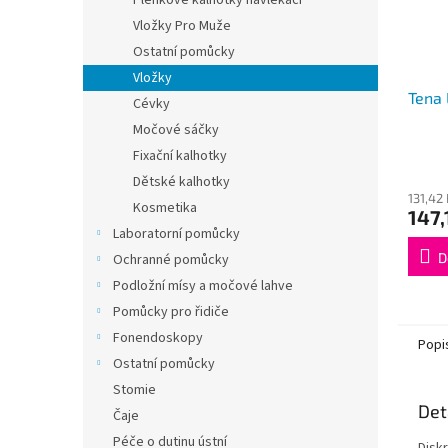
Plenkové kalhotky navlékací
Vložky Pro Muže
Ostatní pomůcky
Vložky
Tena 
Cévky
Močové sáčky
Fixační kalhotky
Dětské kalhotky
131,42
Kosmetika
147,
Laboratorní pomůcky
D
Ochranné pomůcky
Podložní mísy a močové lahve
Pomůcky pro řidiče
Fonendoskopy
Popi
Ostatní pomůcky
Stomie
Det
Čaje
Péče o dutinu ústní
Disk