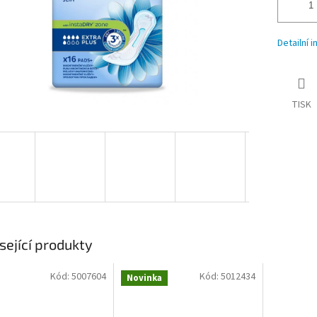
Detailní 
TISK
sející produkty
Kód:
5007604
Kód:
5012434
Novinka