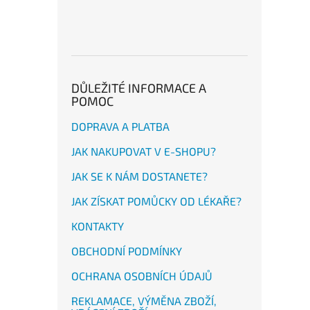
DŮLEŽITÉ INFORMACE A
POMOC
DOPRAVA A PLATBA
JAK NAKUPOVAT V E-SHOPU?
JAK SE K NÁM DOSTANETE?
JAK ZÍSKAT POMŮCKY OD LÉKAŘE?
KONTAKTY
OBCHODNÍ PODMÍNKY
OCHRANA OSOBNÍCH ÚDAJŮ
REKLAMACE, VÝMĚNA ZBOŽÍ,