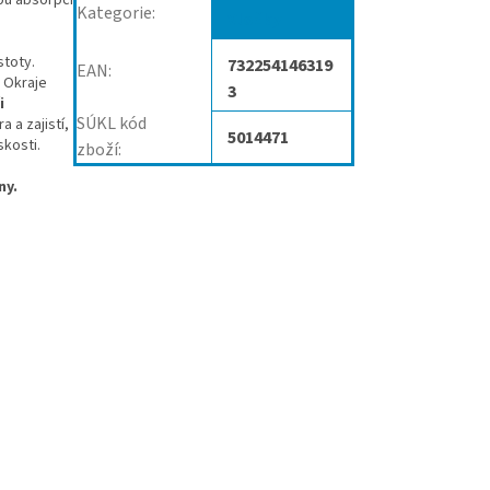
Kategorie
:
Vložky
stoty.
732254146319
EAN
:
. Okraje
3
i
SÚKL kód
 a zajistí,
5014471
kosti.
zboží
:
ny.