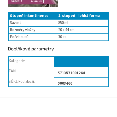
Stupeň inkontinence
1. stupeň - lehká forma
Savost
850 ml
Rozměry vložky
20 x 44 cm
Počet kusů
30 ks
Doplňkové parametry
Kategorie
:
Vložky
EAN
:
5713571001264
SÚKL kód zboží
:
5003466
Z
á
p