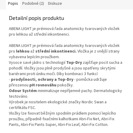
Popis
Podobné (2)
Diskuze
Detailní popis produktu
ABENA LIGHT je prémiová řada anatomicky tvarovaných vložek
pro lehkou až střední inkontinenci.
ABENA LIGHT je prémiová řada anatomicky tvarovaných vložek
pro
lehkou
až
střední inkontinenci.
Vložka je z vnější strany
vybavena lepícím proužkem.
Vysoce savé jádro s technologií
Top-Dry
zajišťuje pocit sucha a
pohodlí. Vložky jsou plně prodyšné a jsou opatřeny skrytými
bariérami proti úniku moči. Díky kombinaci 3 funkcí
-
prodyšnosti, ochrany a Top-Dry
- pomůcka udržuje
přirozenou
pH rovnováhu
pokožky.
Odour Systém
minimalizuje nepříjemné pachy. Dermatologicky
testováno.
Výrobek je nositelem ekologické značky Nordic Swan a
certifikátu FSC.
Vložky lze fixovat běžným spodním prádlem pomocí lepícího
proužku, případně fixačními kalhotkami Abri-Fix Net, Abri-Fix
Pants, Abri-Fix Pants Super, Abri-Fix Leaf, Abri-Fix Cotton.