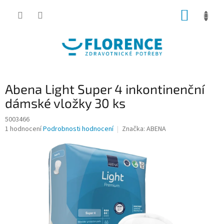
Přejít
NÁKUP
na
obsah
KOŠÍK
Abena Light Super 4 inkontinenční
dámské vložky 30 ks
5003466
Průměrné
1 hodnocení
Podrobnosti hodnocení
Značka:
ABENA
hodnocení
produktu
je
4,0
z
5
hvězdiček.