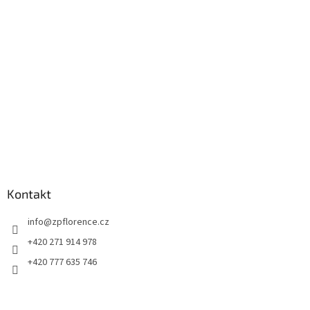
a
t
í
Kontakt
info
@
zpflorence.cz
+420 271 914 978
+420 777 635 746