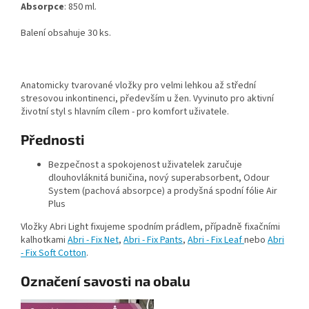
Absorpce
: 850 ml.
Balení obsahuje 30 ks.
Anatomicky tvarované vložky pro velmi lehkou až střední
stresovou inkontinenci, především u žen. Vyvinuto pro aktivní
životní styl s hlavním cílem - pro komfort uživatele.
Přednosti
Bezpečnost a spokojenost uživatelek zaručuje
dlouhovláknitá buničina, nový superabsorbent, Odour
System (pachová absorpce) a prodyšná spodní fólie Air
Plus
Vložky Abri Light fixujeme spodním prádlem, případně fixačními
kalhotkami
Abri - Fix Net
,
Abri - Fix Pants
,
Abri - Fix Leaf
nebo
Abri
- Fix Soft Cotton
.
Označení savosti na obalu