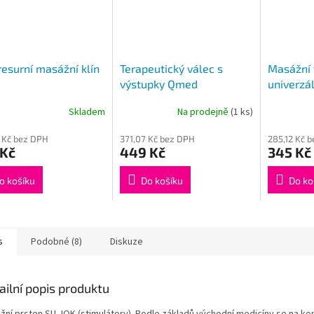
esurní masážní klín
Terapeutický válec s
Masážní 
výstupky Qmed
univerzál
Skladem
Na prodejně
(1 ks)
 Kč bez DPH
371,07 Kč bez DPH
285,12 Kč 
 Kč
449 Kč
345 Kč
o košíku
Do košíku
Do ko
s
Podobné (8)
Diskuze
ailní popis produktu
žní prsten SU JOK (stimulátory). Podle základů východní medicíny se na ko