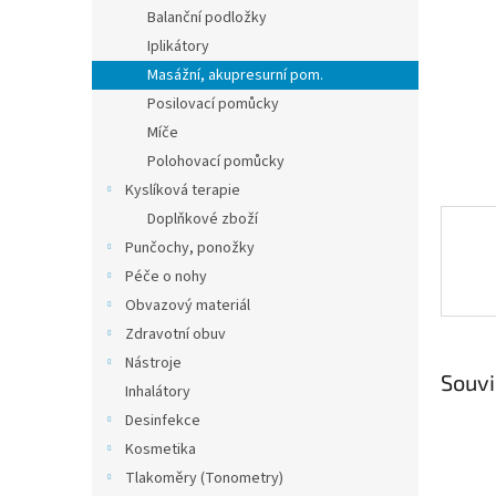
n
Balanční podložky
e
Iplikátory
l
Masážní, akupresurní pom.
Posilovací pomůcky
Míče
Polohovací pomůcky
Kyslíková terapie
Doplňkové zboží
Punčochy, ponožky
Péče o nohy
Obvazový materiál
Zdravotní obuv
Nástroje
Souvi
Inhalátory
Desinfekce
Kosmetika
Tlakoměry (Tonometry)