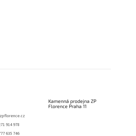
Kamenná prodejna ZP
Florence Praha 11
zpflorence.cz
271 914 978
777 635 746