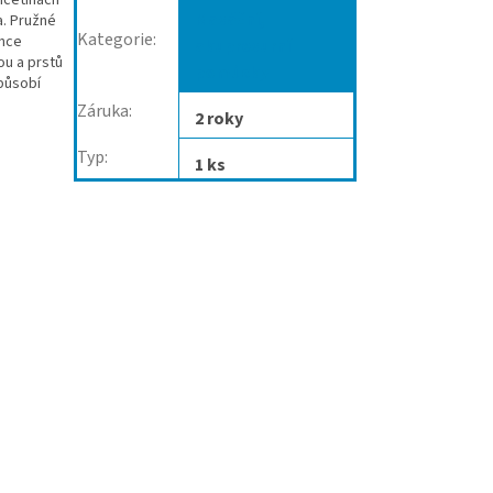
Masážní,
a. Pružné
Kategorie
:
ence
akupresurní
ou a prstů
pomůcky
působí
Záruka
:
2 roky
Typ
:
1 ks