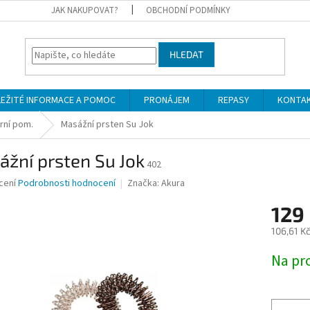
JAK NAKUPOVAT?
OBCHODNÍ PODMÍNKY
HLEDAT
LEŽITÉ INFORMACE A POMOC
PRONÁJEM
REPASY
KONTA
rní pom.
Masážní prsten Su Jok
žní prsten Su Jok
402
né
cení
Podrobnosti hodnocení
Značka:
Akura
ní
129
u
106,61 K
Měrná
Na pr
cena:
ek.