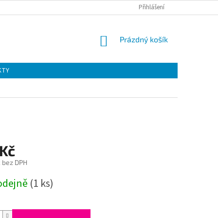
Přihlášení
NÁKUPNÍ
Prázdný košík
KOŠÍK
KTY
 Kč
č bez DPH
odejně
(1 ks)