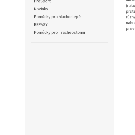
ProSport
(ruk
Novinky
prst
Pomůcky pro hluchoslepé
různ
nahr
REPASY
prev
Pomůcky pro Tracheostomii