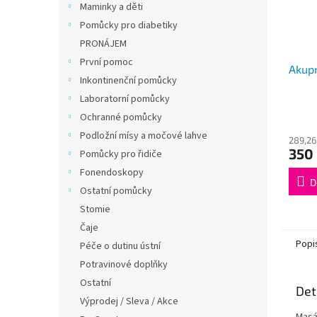
Maminky a děti
Pomůcky pro diabetiky
PRONÁJEM
První pomoc
Akupr
Inkontinenční pomůcky
Laboratorní pomůcky
Ochranné pomůcky
Podložní mísy a močové lahve
289,26
350
Pomůcky pro řidiče
Fonendoskopy
D
Ostatní pomůcky
Stomie
Čaje
Popi
Péče o dutinu ústní
Potravinové doplňky
Ostatní
Det
Výprodej / Sleva / Akce
Masá