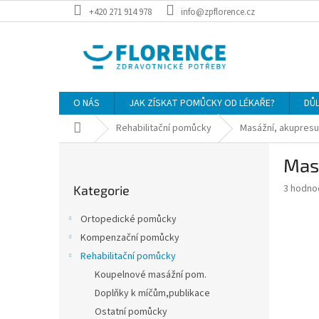
Přejít
+420 271 914 978
info@zpflorence.cz
na
obsah
O NÁS
JAK ZÍSKAT POMŮCKY OD LÉKAŘE?
DŮ
Domů
Rehabilitační pomůcky
Masážní, akupresu
P
Masá
o
Přeskočit
s
Průměr
3 hodno
Kategorie
kategorie
t
hodnoce
r
produkt
Ortopedické pomůcky
a
je
Kompenzační pomůcky
3,7
n
z
Rehabilitační pomůcky
n
5
í
Koupelnové masážní pom.
hvězdič
p
Doplňky k míčům,publikace
a
Ostatní pomůcky