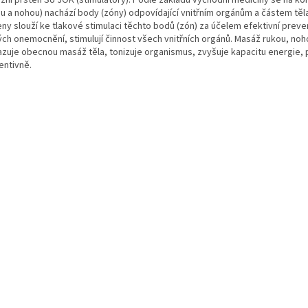
ou a nohou) nachází body (zóny) odpovídající vnitřním orgánům a částem těl
eny slouží ke tlakové stimulaci těchto bodů (zón) za účelem efektivní prev
ých onemocnění, stimulují činnost všech vnitřních orgánů. Masáž rukou, noh
azuje obecnou masáž těla, tonizuje organismus, zvyšuje kapacitu energie, 
entivně.