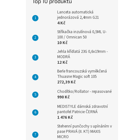
Top 10 produktů
Lanceta automatická
jednorázová 2,4mm G21
4 Kč
Stříkačka inzulínová 0,5ML U-
100 / Omnican 50
10 Kč
Jehla křídlatá 23G 0,6x19mm -
MODRÁ
12 Kč
Berle francouzská vyměkčená
Thuasne Magic soft 105
272,39 Kč
Chodítko/Rollator - repasované
990 Kč
MEDISTYLE dámská zdravotní
pantofel Patricie ČERNÁ
1 476 Kč
Stehenní punčochy s upínáním v
pase PRAVÁ (II. KT) MAXIS
MICRO