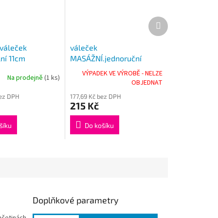
Další
produkt
váleček
váleček
ní 11cm
MASÁŽNÍ.jednoruční
VÝPADEK VE VÝROBĚ - NELZE
Na prodejně
(1 ks)
OBJEDNAT
bez DPH
177,69 Kč bez DPH
215 Kč
šíku
Do košíku
Doplňkové parametry
nčetinách