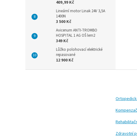
409,99 Kč
Lineární motor Linak 24V 3,5A
1400N
3 500 Kč
Avicenum ANTI-TROMBO
HOSPITAL 1 AG OŠ lem2
349 Kč
Lůžko polohovací elektrické
repasované
12 900 Kč
Z
á
p
a
t
Ortopedic
í
Kompenzač
Rehabilita
Zdravotní 