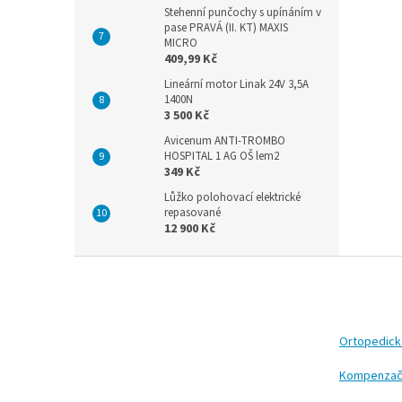
Stehenní punčochy s upínáním v
pase PRAVÁ (II. KT) MAXIS
MICRO
409,99 Kč
Lineární motor Linak 24V 3,5A
1400N
3 500 Kč
Avicenum ANTI-TROMBO
HOSPITAL 1 AG OŠ lem2
349 Kč
Lůžko polohovací elektrické
repasované
12 900 Kč
Z
á
p
a
t
Ortopedic
í
Kompenzač