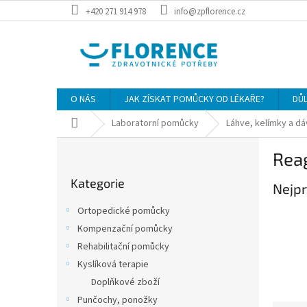
Přejít
+420 271 914 978
info@zpflorence.cz
na
obsah
O NÁS
JAK ZÍSKAT POMŮCKY OD LÉKAŘE?
DŮ
Domů
Laboratorní pomůcky
Láhve, kelímky a d
P
Rea
o
Přeskočit
s
Kategorie
kategorie
Nejpr
t
r
Ortopedické pomůcky
a
Kompenzační pomůcky
n
Rehabilitační pomůcky
n
í
Kyslíková terapie
p
Doplňkové zboží
a
Punčochy, ponožky