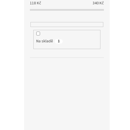
118
Kč
340
Kč
Na skladě
1