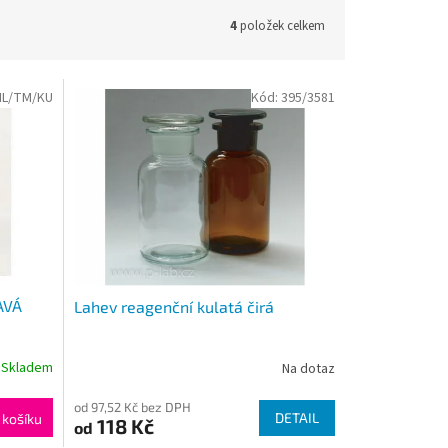
4
položek celkem
ML/TM/KU
Kód:
395/3581
AVÁ
Lahev reagenční kulatá čirá
Skladem
Na dotaz
od 97,52 Kč bez DPH
DETAIL
 košíku
118 Kč
od