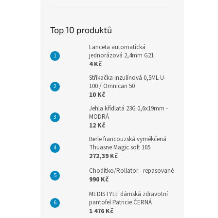
Top 10 produktů
Lanceta automatická
jednorázová 2,4mm G21
4 Kč
Stříkačka inzulínová 0,5ML U-
100 / Omnican 50
10 Kč
Jehla křídlatá 23G 0,6x19mm -
MODRÁ
12 Kč
Berle francouzská vyměkčená
Thuasne Magic soft 105
272,39 Kč
Chodítko/Rollator - repasované
990 Kč
MEDISTYLE dámská zdravotní
pantofel Patricie ČERNÁ
1 476 Kč