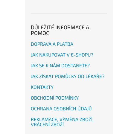
DŮLEŽITÉ INFORMACE A
POMOC
DOPRAVA A PLATBA
JAK NAKUPOVAT V E-SHOPU?
JAK SE K NÁM DOSTANETE?
JAK ZÍSKAT POMŮCKY OD LÉKAŘE?
KONTAKTY
OBCHODNÍ PODMÍNKY
OCHRANA OSOBNÍCH ÚDAJŮ
REKLAMACE, VÝMĚNA ZBOŽÍ,
VRÁCENÍ ZBOŽÍ