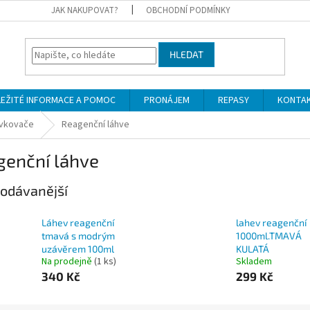
JAK NAKUPOVAT?
OBCHODNÍ PODMÍNKY
HLEDAT
LEŽITÉ INFORMACE A POMOC
PRONÁJEM
REPASY
KONTA
ávkovače
Reagenční láhve
genční láhve
odávanější
Láhev reagenční
lahev reagenční
tmavá s modrým
1000ml.TMAVÁ
uzávěrem 100ml
KULATÁ
Na prodejně
(1 ks)
Skladem
340 Kč
299 Kč