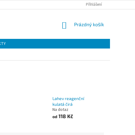
Přihlášení
NÁKUPNÍ
Prázdný košík
KOŠÍK
KTY
Lahev reagenční
kulatá čirá
Na dotaz
118 Kč
od