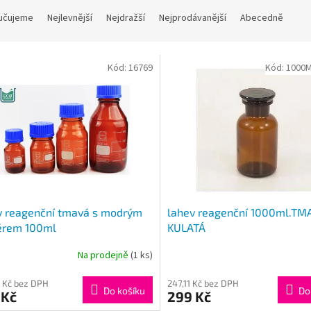
učujeme
Nejlevnější
Nejdražší
Nejprodávanější
Abecedně
Kód:
16769
Kód:
1000
v reagenční tmavá s modrým
lahev reagenční 1000ml.TM
ěrem 100ml
KULATÁ
Na prodejně
(1 ks)
 Kč bez DPH
247,11 Kč bez DPH
Do košíku
Do
 Kč
299 Kč