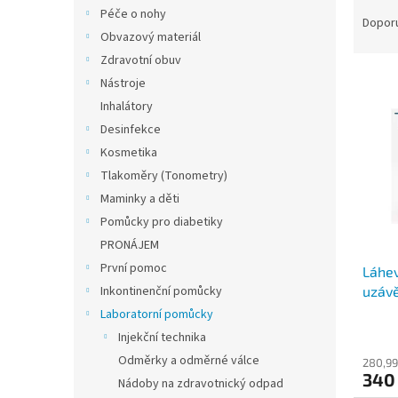
Ř
n
Péče o nohy
a
e
Dopor
Obvazový materiál
z
l
e
Zdravotní obuv
V
n
Nástroje
ý
í
Inhalátory
p
p
Desinfekce
i
r
Kosmetika
s
o
p
Tlakoměry (Tonometry)
d
r
u
Maminky a děti
o
k
Pomůcky pro diabetiky
d
t
PRONÁJEM
u
ů
První pomoc
Láhe
k
uzáv
Inkontinenční pomůcky
t
ů
Laboratorní pomůcky
Injekční technika
Odměrky a odměrné válce
280,99
340
Nádoby na zdravotnický odpad