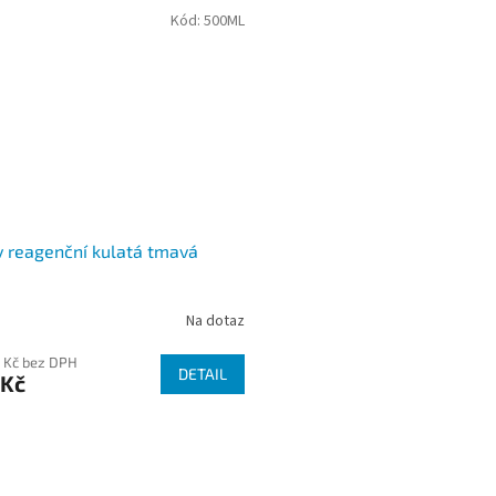
Kód:
500ML
 reagenční kulatá tmavá
Na dotaz
 Kč bez DPH
DETAIL
 Kč
O
v
l