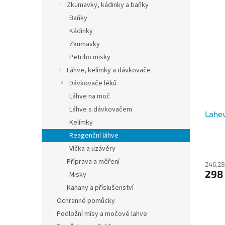
Zkumavky, kádinky a baňky
Baňky
Kádinky
Zkumavky
Petriho misky
Láhve, kelímky a dávkovače
Dávkovače léků
Láhve na moč
Láhve s dávkovačem
Lahev
Kelímky
Reagenční láhve
Víčka a uzávěry
Příprava a měření
246,28
298
Misky
Kahany a příslušenství
Ochranné pomůcky
Podložní mísy a močové lahve