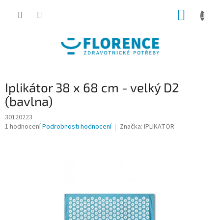
Přejít
NÁKUP
na
obsah
KOŠÍK
Iplikátor 38 x 68 cm - velký D2
(bavlna)
30120223
Průměrné
1 hodnocení
Podrobnosti hodnocení
Značka:
IPLIKATOR
hodnocení
produktu
je
5,0
z
5
hvězdiček.