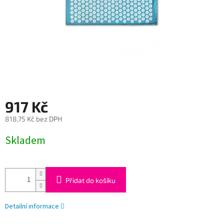
917 Kč
818,75 Kč bez DPH
Měrná
Skladem
cena:
Přidat do košíku
Detailní informace