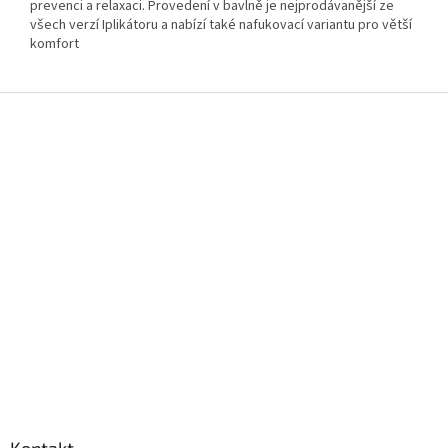
prevenci a relaxaci. Provedení v bavlně je nejprodávanější ze
všech verzí Iplikátoru a nabízí také nafukovací variantu pro větší
komfort
Z
á
p
a
t
í