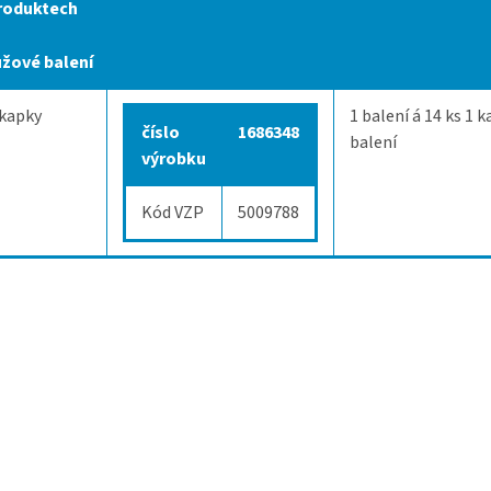
roduktech
ůžové balení
 kapky
1 balení á 14 ks
1 k
číslo
1686348
balení
výrobku
Kód VZP
5009788