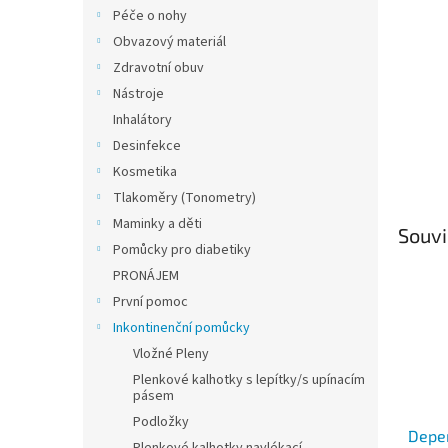
n
Péče o nohy
e
Obvazový materiál
l
Zdravotní obuv
Nástroje
Inhalátory
Desinfekce
Kosmetika
Tlakoměry (Tonometry)
Maminky a děti
Souvi
Pomůcky pro diabetiky
PRONÁJEM
První pomoc
Inkontinenční pomůcky
Vložné Pleny
Plenkové kalhotky s lepítky/s upínacím
pásem
Podložky
Depen