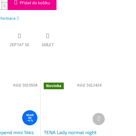
Přidat do košíku
informace
ZEPTAT SE
SDÍLET
Kód:
5010504
Kód:
5012434
Novinka
Další
67,49
Kč
produkt
–4 %
epend mini 14ks
TENA Lady normal night