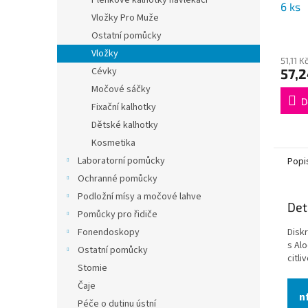
Plenkové kalhotky navlékací
6 ks
Vložky Pro Muže
Ostatní pomůcky
Vložky
51,11 
Cévky
57,2
Močové sáčky
D
Fixační kalhotky
Dětské kalhotky
Kosmetika
Laboratorní pomůcky
Popi
Ochranné pomůcky
Podložní mísy a močové lahve
Det
Pomůcky pro řidiče
Disk
Fonendoskopy
s Al
Ostatní pomůcky
citli
Stomie
Čaje
n
Péče o dutinu ústní