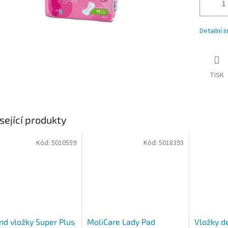
Detailní 
TISK
sející produkty
Kód:
5010559
Kód:
5018393
d vložky Super Plus
MoliCare Lady Pad
Vložky d