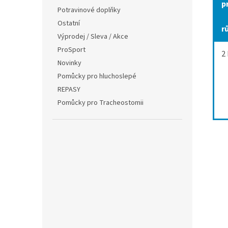
p
Potravinové doplňky
Ostatní
r
Výprodej / Sleva / Akce
ProSport
2
Novinky
Pomůcky pro hluchoslepé
REPASY
Pomůcky pro Tracheostomii