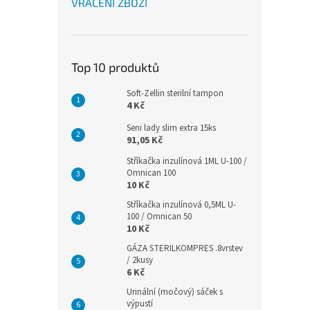
VRÁCENÍ ZBOŽÍ
Top 10 produktů
Soft-Zellin sterilní tampon
4 Kč
Seni lady slim extra 15ks
91,05 Kč
Stříkačka inzulínová 1ML U-100 /
Omnican 100
10 Kč
Stříkačka inzulínová 0,5ML U-
100 / Omnican 50
10 Kč
GÁZA STERILKOMPRES .8vrstev
/ 2kusy
6 Kč
Urinální (močový) sáček s
výpustí