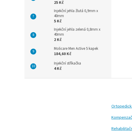
25 Kč
Injekční jehla žlutá 0,9mm x
40mm
5 Kč
Injekční jehla zelená 0,8mm x
40mm
2 Kč
Molicare Men Active 5 kapek
184,60 Kč
Injekční stříkačka
4 Kč
Z
á
p
a
t
Ortopedic
í
Kompenzač
Rehabilita