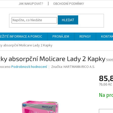
JAK NAKUPOVAT?
OBCHODNÍ PODMÍNKY
HLEDAT
LEŽITÉ INFORMACE A POMOC
PRONÁJEM
REPASY
KONTA
ky absorpční Molicare Lady 2 Kapky
ky absorpční Molicare Lady 2 Kapky
500
né
noceno
Podrobnosti hodnocení
Značka:
HARTMANN-RICO A.S.
ní
85,
u
76,66 Kč
Měrná
Na pr
cena:
ek.