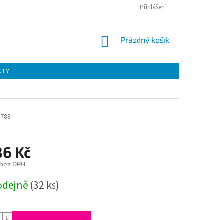
Přihlášení
NÁKUPNÍ
Prázdný košík
KOŠÍK
KTY
9788
86 Kč
 bez DPH
odejně
(32 ks)