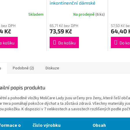
inkontinenční dámské
vložky 1.5 kapky, 12kusů
Skladem
Na prodejně
(6 ks)
Kč bez DPH
65,71 Kč bez DPH
57,50 Kč b
4 Kč
73,59 Kč
64,40 
o košíku
Do košíku
Do ko
s
Podobné (2)
Diskuze
ailní popis produktu
rétní a pohodlné vložky MoliCare Lady jsou určeny pro ženy, které řeší ob
oe Vera pomáhají pokožce dýchat a ta zůstává zdravá. Všechny materiály js
vou pokožku. K dispozici v 7 velikostech a savostech rozlišených podle poč
formace o
číslo výrobku
Obsah