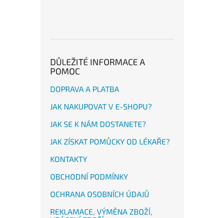
DŮLEŽITÉ INFORMACE A
POMOC
DOPRAVA A PLATBA
JAK NAKUPOVAT V E-SHOPU?
JAK SE K NÁM DOSTANETE?
JAK ZÍSKAT POMŮCKY OD LÉKAŘE?
KONTAKTY
OBCHODNÍ PODMÍNKY
OCHRANA OSOBNÍCH ÚDAJŮ
REKLAMACE, VÝMĚNA ZBOŽÍ,