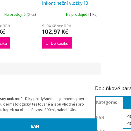
inkontineční vložky 10
kusů
Na prodejně
(5 ks)
Na prodejně
(1 ks)
ez DPH
91,94 Kč bez DPH
Kč
102,97 Kč
šíku
Do košíku
Doplňkové par
časný únik moči. Díky prodyšnému a jemnému povrchu
Kategorie
:
V
ou dermatologicky testované a jsou vhodné i pro
tu kapek na obalu. Savost 300ml, balení 14ks.
4
EAN
:
4
EAN