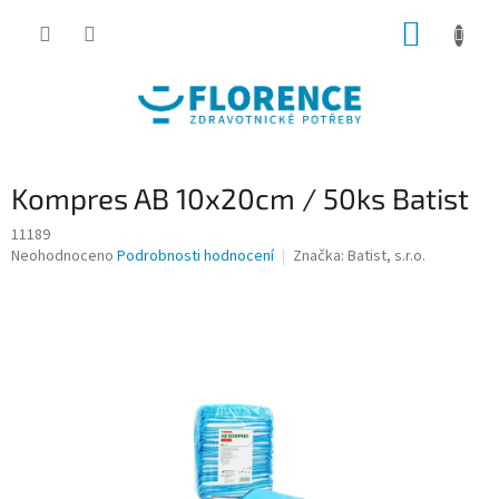
Přejít
NÁKUP
na
obsah
KOŠÍK
Kompres AB 10x20cm / 50ks Batist
11189
Průměrné
Neohodnoceno
Podrobnosti hodnocení
Značka:
Batist, s.r.o.
hodnocení
produktu
je
0,0
z
5
hvězdiček.