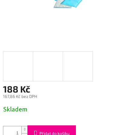
188 Kč
167,86 Kč bez DPH
Měrná
Skladem
cena:
Přidat do košíku