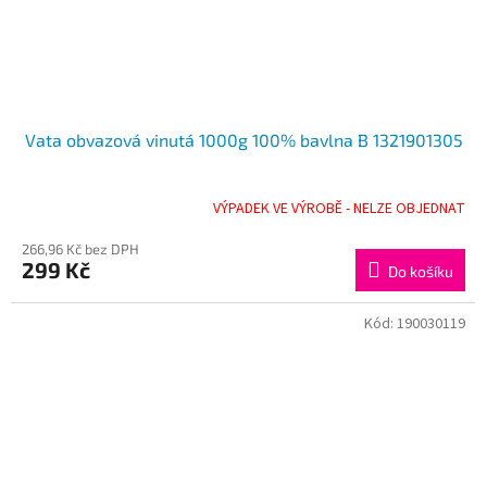
Vata obvazová vinutá 1000g 100% bavlna B 1321901305
VÝPADEK VE VÝROBĚ - NELZE OBJEDNAT
266,96 Kč bez DPH
299 Kč
Do košíku
Kód:
190030119