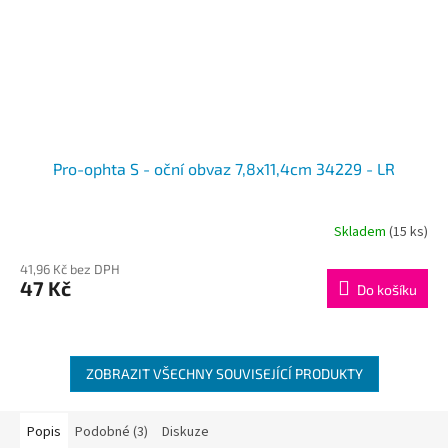
Pro-ophta S - oční obvaz 7,8x11,4cm 34229 - LR
Skladem
(15 ks)
Průměrné
hodnocení
41,96 Kč bez DPH
produktu
47 Kč
je
Do košíku
3,4
z
5
hvězdiček.
ZOBRAZIT VŠECHNY SOUVISEJÍCÍ PRODUKTY
Popis
Podobné (3)
Diskuze