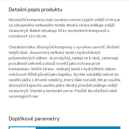
Detailní popis produktu
Absorpční kompresy mají vysokou savost a jejich vnější vrstva je
ze zdvojeného netkaného textilu. Modrá strana indikuje vnější
stranu krytí. Balení obsahuje 50 ks nesterilních kompresů o
rozměrech 10 x 20 cm.
Charakteristika: Absorpční kompresy s vysokou savostí. Složení:
Vnější obal - dvouvrstvý netkaný textil z hydrofobních
polyamidových vláken. Je prodyšný, nelepí se k ráně, zamezuje
prosáknutí sekretů a slouží rovněž jako ochrana proti
kontaminaci. Vnitřní strana - netkaný textil z hydrofilních vláken
viskózové tříště působí jako kapiláry. Rychle odvádějí sekret do
savého jádra z drcené celulózy, který dále rozvádí, tím je využita
absorpční kapacita savého jádra. Modrý proužek indikuje vnější
stranu krytí. Sterilní a nesterilní verze. Použití: Na ošetření silně
secernujících ran.
Doplňkové parametry