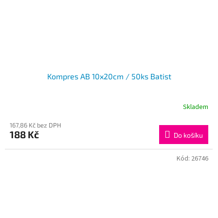
Kompres AB 10x20cm / 50ks Batist
Skladem
167,86 Kč bez DPH
188 Kč
Do košíku
Kód:
26746