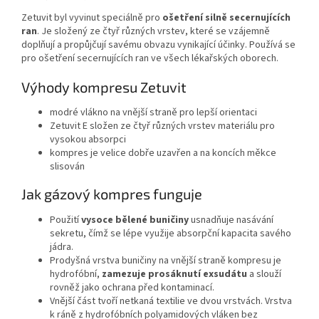
Zetuvit byl vyvinut speciálně pro
ošetření silně secernujících
ran
. Je složený ze čtyř různých vrstev, které se vzájemně
doplňují a propůjčují savému obvazu vynikající účinky. Používá se
pro ošetření secernujících ran ve všech lékařských oborech.
Výhody kompresu Zetuvit
modré vlákno na vnější straně pro lepší orientaci
Zetuvit E složen ze čtyř různých vrstev materiálu pro
vysokou absorpci
kompres je velice dobře uzavřen a na koncích měkce
slisován
Jak gázový kompres funguje
Použití
vysoce bělené buničiny
usnadňuje nasávání
sekretu, čímž se lépe využije absorpční kapacita savého
jádra.
Prodyšná vrstva buničiny na vnější straně kompresu je
hydrofóbní,
zamezuje prosáknutí exsudátu
a slouží
rovněž jako ochrana před kontaminací.
Vnější část tvoří netkaná textilie ve dvou vrstvách. Vrstva
k ráně z hydrofóbních polyamidových vláken bez