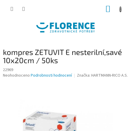
Přejít
NÁKUP
na
obsah
KOŠÍK
kompres ZETUVIT E nesterilní,savé
10x20cm / 50ks
22969
Průměrné
Neohodnoceno
Podrobnosti hodnocení
Značka:
HARTMANN-RICO A.S.
hodnocení
produktu
je
0,0
z
5
hvězdiček.