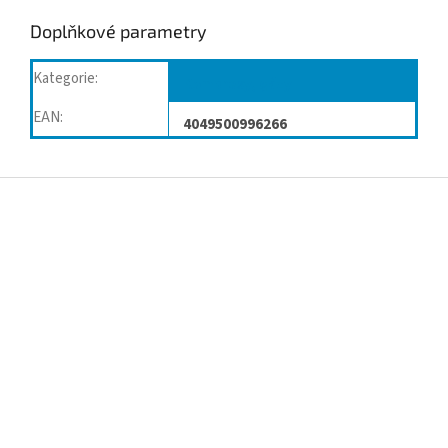
Doplňkové parametry
Kategorie
:
Kompresy, gázy
EAN
:
4049500996266
Z
á
p
a
t
í