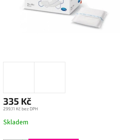
335 Kč
299,11 Kč bez DPH
Měrná
Skladem
cena: