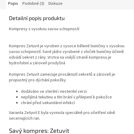
Popis
Podobné (3)
Diskuze
Detailní popis produktu
Kompresy s vysokou savou schopností
Kompres Zetuvit je vyroben z vysoce bělené buničiny s vysokou
savou schopností. Savé jádro vyrobené z vloček buničiny účinně
odvádí sekret z rány. Vrstva na vnější straně kompresu je
hydrofobní a zároveň prodyšná
Kompres Zetuvit zamezuje prosáknutí sekretů a zároveň je
propustný pro dýchání pokožky.
dodáváno ve sterilní i nesterilní verzi
nepřijímá tekutinu a tím brání v přilepení k pokožce
chrání před sekundární infekcí
Varianta Zetuvit E byla vyvinuta speciálně pro ošetření silně
secernujících ran.
Savý kompres: Zetuvit