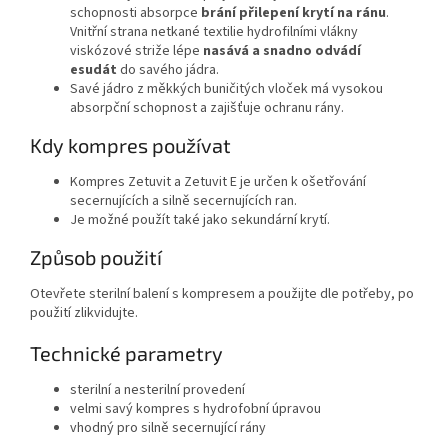
schopnosti absorpce
brání přilepení krytí na ránu
.
Vnitřní strana netkané textilie hydrofilními vlákny
viskózové striže lépe
nasává a snadno odvádí
esudát
do savého jádra.
Savé jádro z měkkých buničitých vloček má vysokou
absorpční schopnost a zajišťuje ochranu rány.
Kdy kompres používat
Kompres Zetuvit a Zetuvit E je určen k ošetřování
secernujících a silně secernujících ran.
Je možné použít také jako sekundární krytí.
Způsob použití
Otevřete sterilní balení s kompresem a použijte dle potřeby, po
použití zlikvidujte.
Technické parametry
sterilní a nesterilní provedení
velmi savý kompres s hydrofobní úpravou
vhodný pro silně secernující rány