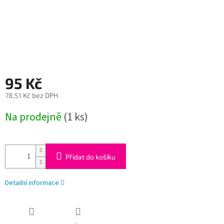
95 Kč
78,51 Kč bez DPH
Měrná
Na prodejně
(1 ks)
cena:
Přidat do košíku
Detailní informace