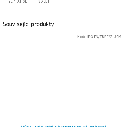
ZEPTAT SE
SDÍLET
Související produkty
Kód:
HROTN/TUPE/Z13CM
Nůžky chirurgické hrotnato/tupé, zahnuté