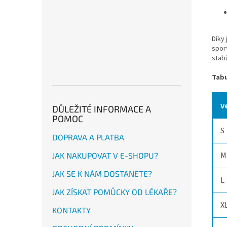
Díky
spor
stabi
Tabu
v
DŮLEŽITÉ INFORMACE A
POMOC
S
DOPRAVA A PLATBA
M
JAK NAKUPOVAT V E-SHOPU?
JAK SE K NÁM DOSTANETE?
L
JAK ZÍSKAT POMŮCKY OD LÉKAŘE?
X
KONTAKTY