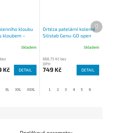
Další
produkt
olenního kloubu
Ortéza patelární kolenní
 s kloubem –
Silistab Genu-GO open
ý střih OR7D
2343
Skladem
Skladem
 bez
668,75 Kč bez
DPH
9 Kč
749 Kč
DETAIL
DETAIL
XL
XXL
XXXL
XXXXL
1
2
3
4
5
6
Doplňkové parametry