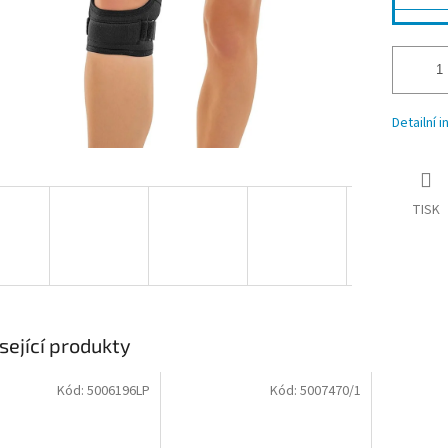
Detailní 
TISK
sející produkty
Kód:
5006196LP
Kód:
5007470/1