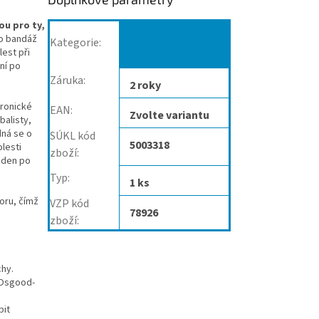
ou pro ty,
Ortézy, bandáže
o bandáž
Kategorie
:
lest při
kolene
ní po
Záruka
:
2 roky
hronické
EAN
:
Zvolte variantu
balisty,
dná se o
SÚKL kód
5003318
olesti
zboží
:
í den po
Typ
:
1 ks
oru, čímž
VZP kód
78926
zboží
:
chy.
, Osgood-
bit