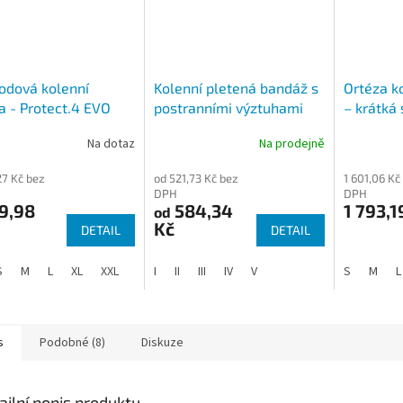
odová kolenní
Kolenní pletená bandáž s
Ortéza k
a - Protect.4 EVO
postranními výztuhami
– krátká
tvarovan
Na dotaz
Na prodejně
27 Kč bez
od 521,73 Kč bez
1 601,06 Kč
DPH
DPH
9,98
584,34
1 793,1
od
Kč
DETAIL
DETAIL
S
M
L
XL
XXL
I
II
III
IV
V
S
M
L
s
Podobné (8)
Diskuze
ailní popis produktu