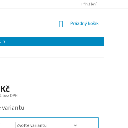
Přihlášení
NÁKUPNÍ
Prázdný košík
KOŠÍK
KTY
 Kč
č bez DPH
e variantu
r