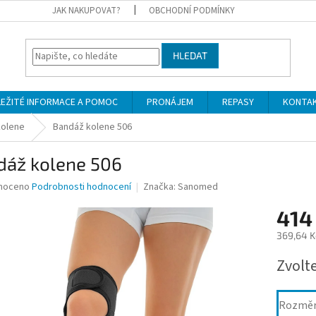
JAK NAKUPOVAT?
OBCHODNÍ PODMÍNKY
HLEDAT
LEŽITÉ INFORMACE A POMOC
PRONÁJEM
REPASY
KONTA
kolene
Bandáž kolene 506
dáž kolene 506
né
noceno
Podrobnosti hodnocení
Značka:
Sanomed
ní
414
u
369,64 K
Měrná
Zvolt
cena:
ek.
Rozmě