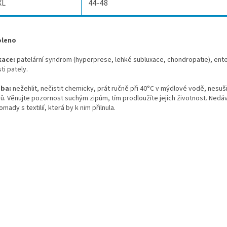
XL
44-48
kace:
patelární syndrom (hyperprese, lehké subluxace, chondropatie), ent
ti pately.
žba:
nežehlit, nečistit chemicky, prát ručně při 40°C v mýdlové vodě, nesuš
jů. Věnujte pozornost suchým zipům, tím prodloužíte jejich životnost. Nedáv
mady s textilií, která by k nim přilnula.