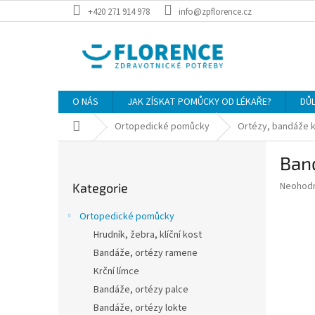
Přejít
+420 271 914 978
info@zpflorence.cz
na
obsah
O NÁS
JAK ZÍSKAT POMŮCKY OD LÉKAŘE?
DŮ
Domů
Ortopedické pomůcky
Ortézy, bandáže 
P
Ban
o
Přeskočit
s
Průměr
Neohod
Kategorie
kategorie
t
hodnoce
r
produkt
Ortopedické pomůcky
a
je
Hrudník, žebra, klíční kost
0,0
n
z
Bandáže, ortézy ramene
n
5
í
Krční límce
hvězdič
p
Bandáže, ortézy palce
a
Bandáže, ortézy lokte