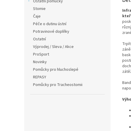
Ostatní pomůcky
Stomie
Infr
kteř
Čaje
posky
Péče o dutinu ústní
různ
Potravinové doplňky
zraně
Ostatní
Trpí
Výprodej / Sleva / Akce
zánět
ProSport
baske
posti
Novinky
doch
Pomůcky pro hluchoslepé
zátěž
REPASY
Band
Pomůcky pro Tracheostomii
napo
Výho