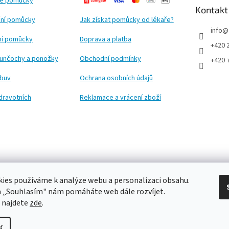
ké pomůcky
Kontakt
ní pomůcky
Jak získat pomůcky od lékaře?
info
@
ční pomůcky
Doprava a platba
+420 
punčochy a ponožky
Obchodní podmínky
+420 
obuv
Ochrana osobních údajů
dravotních
Reklamace a vrácení zboží
ies používáme k analýze webu a personalizaci obsahu.
a „Souhlasím" nám pomáháte web dále rozvíjet.
 najdete
zde
.