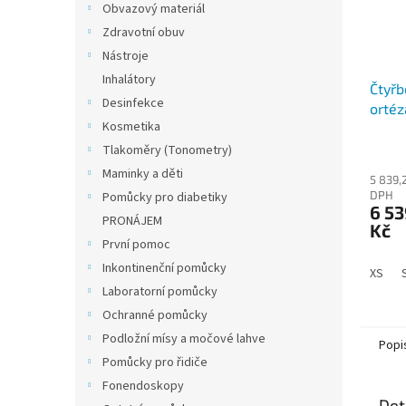
Obvazový materiál
Zdravotní obuv
Nástroje
Inhalátory
Čtyřb
Desinfekce
ortéz
Kosmetika
Tlakoměry (Tonometry)
Maminky a děti
5 839,
DPH
Pomůcky pro diabetiky
6 53
PRONÁJEM
Kč
První pomoc
Inkontinenční pomůcky
XS
Laboratorní pomůcky
Ochranné pomůcky
Podložní mísy a močové lahve
Popi
Pomůcky pro řidiče
Fonendoskopy
Det