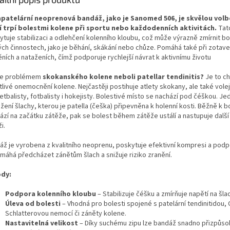
apatelární neoprenová bandáž, jako je Sanomed 506, je skvělou volb
í trpí bolestmi kolene při sportu nebo každodenních aktivitách.
Tat
tuje stabilizaci a odlehčení kolenního kloubu, což může výrazně zmírnit bo
ých činnostech, jako je běhání, skákání nebo chůze. Pomáhá také při zotave
ních a nataženích, čímž podporuje rychlejší návrat k aktivnímu životu
te problémem
skokanského kolene neboli patellar tendinitis?
Je to c
livé onemocnění kolene. Nejčastěji postihuje atlety skokany, ale také volej
tbalisty, fotbalisty i hokejisty. Bolestivé místo se nachází pod čéškou. Je
žení šlachy, kterou je patella (češka) připevněna k holenní kosti. Běžně k b
ází na začátku zátěže, pak se bolest během zátěže ustálí a nastupuje dalš
i.
áž je vyrobena z kvalitního neoprenu, poskytuje efektivní kompresi a podp
máhá předcházet zánětům šlach a snižuje riziko zranění.
dy:
Podpora kolenního kloubu
– Stabilizuje čéšku a zmírňuje napětí na šla
Úleva od bolesti
– Vhodná pro bolesti spojené s patelární tendinitidou
Schlatterovou nemocí či záněty kolene.
Nastavitelná velikost
– Díky suchému zipu lze bandáž snadno přizpůso