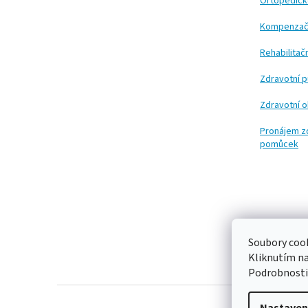
t
Ortopedic
í
Kompenzač
Rehabilita
Zdravotní 
Zdravotní 
Pronájem z
pomůcek
Soubory cook
Kliknutím n
Podrobnosti