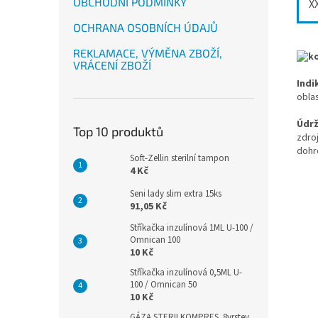
OBCHODNÍ PODMÍNKY
X
OCHRANA OSOBNÍCH ÚDAJŮ
REKLAMACE, VÝMĚNA ZBOŽÍ,
VRÁCENÍ ZBOŽÍ
Indi
oblas
Údr
Top 10 produktů
zdro
dohro
Soft-Zellin sterilní tampon
4 Kč
Seni lady slim extra 15ks
91,05 Kč
Stříkačka inzulínová 1ML U-100 /
Omnican 100
10 Kč
Stříkačka inzulínová 0,5ML U-
100 / Omnican 50
10 Kč
GÁZA STERILKOMPRES .8vrstev