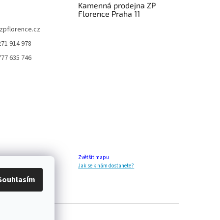
Kamenná prodejna ZP
Florence Praha 11
zpflorence.cz
271 914 978
777 635 746
Zvětšit mapu
Jak se k nám dostanete?
Souhlasím