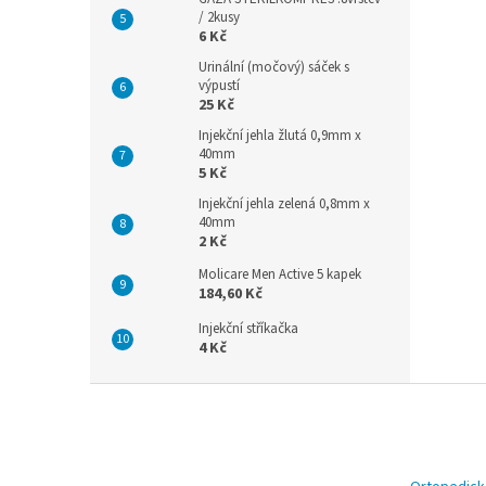
/ 2kusy
6 Kč
Urinální (močový) sáček s
výpustí
25 Kč
Injekční jehla žlutá 0,9mm x
40mm
5 Kč
Injekční jehla zelená 0,8mm x
40mm
2 Kč
Molicare Men Active 5 kapek
184,60 Kč
Injekční stříkačka
4 Kč
Z
á
p
a