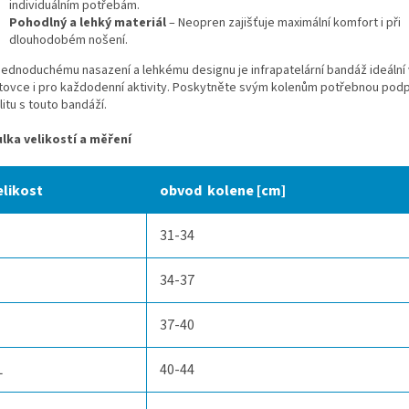
individuálním potřebám.
Pohodlný a lehký materiál
– Neopren zajišťuje maximální komfort i při
dlouhodobém nošení.
 jednoduchému nasazení a lehkému designu je infrapatelární bandáž ideální
tovce i pro každodenní aktivity. Poskytněte svým kolenům potřebnou pod
litu s touto bandáží.
lka velikostí a měření
elikost
obvod kolene [cm]
31-34
34-37
37-40
L
40-44