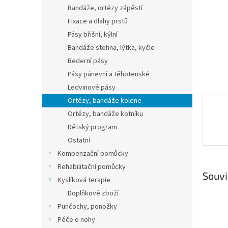
n
Bandáže, ortézy zápěstí
e
Fixace a dlahy prstů
l
Pásy břišní, kýlní
Bandáže stehna, lýtka, kyčle
Bederní pásy
Pásy pánevní a těhotenské
Ledvinové pásy
Ortézy, bandáže kolene
Ortézy, bandáže kotníku
Dětský program
Ostatní
Kompenzační pomůcky
Rehabilitační pomůcky
Souvi
Kyslíková terapie
Doplňkové zboží
Punčochy, ponožky
Péče o nohy