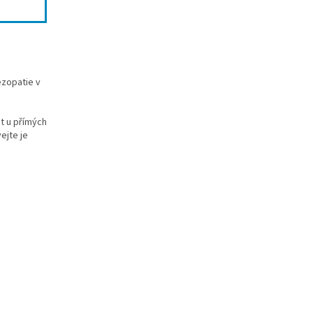
ezopatie v
it u přímých
ejte je