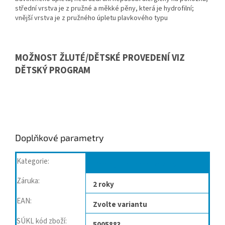
střední vrstva je z pružné a měkké pěny, která je hydrofilní;
vnější vrstva je z pružného úpletu plavkového typu
MOŽNOST ŽLUTÉ/DĚTSKÉ PROVEDENÍ VIZ
DĚTSKÝ PROGRAM
Doplňkové parametry
Kategorie
:
Ortézy, bandáže kolene
Záruka
:
2 roky
EAN
:
Zvolte variantu
SÚKL kód zboží
:
5005883