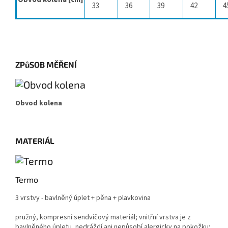
33
36
39
42
4
ZPůSOB MĚŘENÍ
Obvod kolena
MATERIÁL
Termo
3 vrstvy - bavlněný úplet + pěna + plavkovina
pružný, kompresní sendvičový materiál; vnitřní vrstva je z
bavlněného úpletu, nedráždí ani nepůsobí alergicky na pokožku;