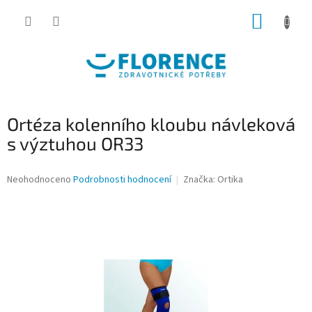
Přejít
NÁKUP
na
obsah
KOŠÍK
Ortéza kolenního kloubu návleková
s výztuhou OR33
Průměrné
Neohodnoceno
Podrobnosti hodnocení
Značka:
Ortika
hodnocení
produktu
je
0,0
z
5
hvězdiček.