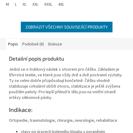
M
L
XL
XXL
XXXL
4XL
ZOBRAZIT VŠECHNY SOUVISEJÍCÍ PRODUKTY
Popis
Podobné (8)
Diskuze
Detailní popis produktu
Jedná se o trubkový návlek s otvorem pro čéšku. Základem je
třívrstvá texilie, ve které jsou vždy dvě a dvě postranní výztuhy.
Ty se velmi dobře přizpůsobují končetině. Čéšku vhodně
stabiluzuje cirkulární obšití otvoru, stabilizace je ještě zvýšena
použitím peloty. Pro lepší přilnutí k tělu jsou na vnitřní straně
ortézy silikonové pásky.
Indikace:
Ortopedie, traumatologie, chirurgie, neurologie, rehabilitace
stavy po úrazech kolenního kloubu s poraněním