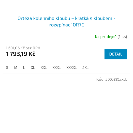
Ortéza kolenního kloubu – krátká s kloubem -
rozepínací OR7C
Na prodejně
(1 ks)
1 601,06 Kč bez DPH
1 793,19 Kč
DETAIL
S
M
L
XL
XXL
XXXL
XXXXL
5XL
Kód:
5005881/XLL