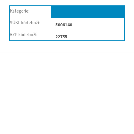
Kategorie
:
Ortézy, bandáže kolene
SÚKL kód zboží
:
5006140
VZP kód zboží
:
22755
Z
á
p
a
t
í