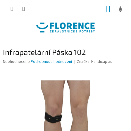
Přejít
NÁKUP
na
obsah
KOŠÍK
Infrapatelární Páska 102
Průměrné
Neohodnoceno
Podrobnosti hodnocení
Značka:
Handicap as
hodnocení
produktu
je
0,0
z
5
hvězdiček.