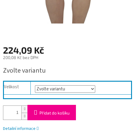
224,09 Kč
200,08 Kč bez DPH
Měrná
Zvolte variantu
cena:
Velikost
Přidat do košíku
Detailní informace