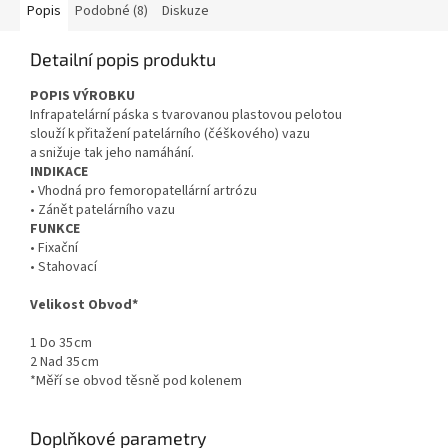
Popis
Podobné (8)
Diskuze
Detailní popis produktu
POPIS VÝROBKU
Infrapatelární páska s tvarovanou plastovou pelotou
slouží k přitažení patelárního (čéškového) vazu
a snižuje tak jeho namáhání.
INDIKACE
• Vhodná pro femoropatellární artrózu
• Zánět patelárního vazu
FUNKCE
• Fixační
• Stahovací
Velikost Obvod*
1 Do 35 cm
2 Nad 35 cm
*Měří se obvod těsně pod kolenem
Doplňkové parametry