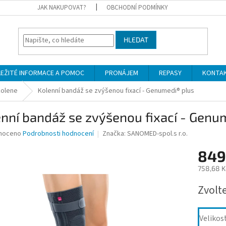
JAK NAKUPOVAT?
OBCHODNÍ PODMÍNKY
HLEDAT
LEŽITÉ INFORMACE A POMOC
PRONÁJEM
REPASY
KONTA
kolene
Kolenní bandáž se zvýšenou fixací - Genumedi® plus
nní bandáž se zvýšenou fixací - Genu
né
noceno
Podrobnosti hodnocení
Značka:
SANOMED-spol.s r.o.
ní
849
u
758,68 K
Měrná
Zvolt
cena:
ek.
Velikos