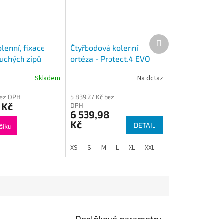
Další
produkt
lenní, fixace
Čtyřbodová kolenní
uchých zipů
ortéza - Protect.4 EVO
UNI 1023
Skladem
Na dotaz
bez DPH
5 839,27 Kč bez
 Kč
DPH
6 539,98
Kč
DETAIL
šíku
XS
S
M
L
XL
XXL
Doplňkové parametry