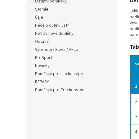
Ostatní pomůcky
Stomie
Lehk
podko
Čaje
Vysoc
Péče o dutinu ústní
podk
Potravinové doplňky
pate
Ostatní
Tab
Výprodej / Sleva / Akce
ProSport
v
Novinky
Pomůcky pro hluchoslepé
REPASY
1
Pomůcky pro Tracheostomii
2
3
4