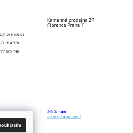
Kamenná prodejna ZP
Florence Praha 11
zpflorence.cz
271 914 978
777 635 746
Zvětšit mapu
Jak se k nám dostanete?
Souhlasím