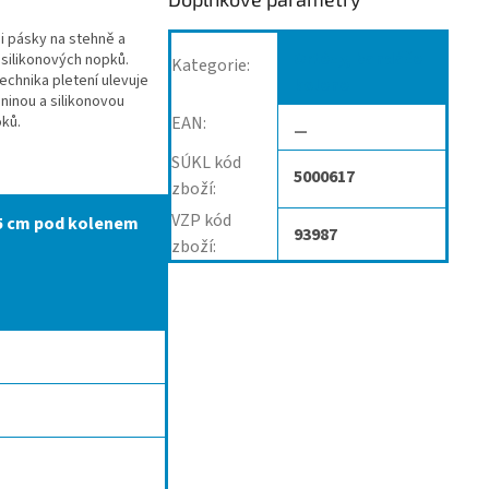
mi pásky na stehně a
Ortézy, bandáže
 silikonových nopků.
Kategorie
:
technika pletení ulevuje
kolene
ninou a silikonovou
oků.
EAN
:
—
SÚKL kód
5000617
zboží
:
VZP kód
 5 cm pod kolenem
93987
zboží
: