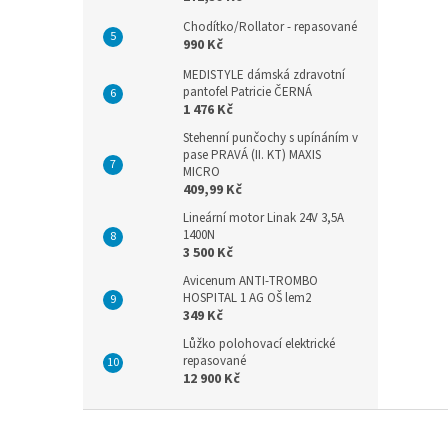
Chodítko/Rollator - repasované
990 Kč
MEDISTYLE dámská zdravotní
pantofel Patricie ČERNÁ
1 476 Kč
Stehenní punčochy s upínáním v
pase PRAVÁ (II. KT) MAXIS
MICRO
409,99 Kč
Lineární motor Linak 24V 3,5A
1400N
3 500 Kč
Avicenum ANTI-TROMBO
HOSPITAL 1 AG OŠ lem2
349 Kč
Lůžko polohovací elektrické
repasované
12 900 Kč
Z
á