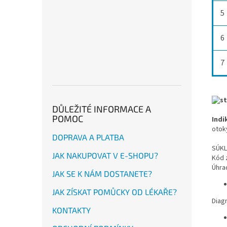
5
6
7
DŮLEŽITÉ INFORMACE A
POMOC
Indi
otoky
DOPRAVA A PLATBA
SÚKL
JAK NAKUPOVAT V E-SHOPU?
Kód 
Úhra
JAK SE K NÁM DOSTANETE?
JAK ZÍSKAT POMŮCKY OD LÉKAŘE?
Diag
KONTAKTY