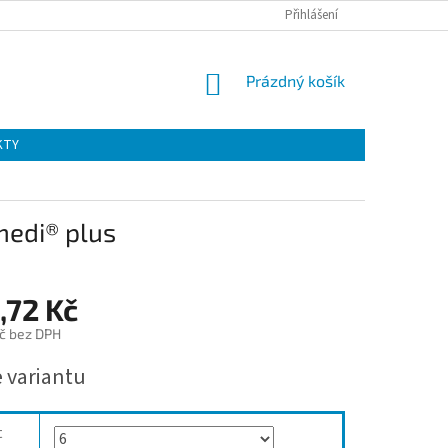
Přihlášení
NÁKUPNÍ
Prázdný košík
KOŠÍK
KTY
medi® plus
,72 Kč
č bez DPH
e variantu
t