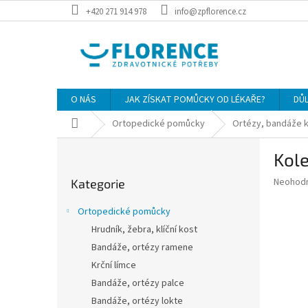
Přejít
+420 271 914 978
info@zpflorence.cz
na
obsah
O NÁS
JAK ZÍSKAT POMŮCKY OD LÉKAŘE?
DŮ
Domů
Ortopedické pomůcky
Ortézy, bandáže 
P
Kole
o
Přeskočit
s
Průměr
Neohod
Kategorie
kategorie
t
hodnoce
r
produkt
Ortopedické pomůcky
a
je
Hrudník, žebra, klíční kost
0,0
n
z
Bandáže, ortézy ramene
n
5
í
Krční límce
hvězdič
p
Bandáže, ortézy palce
a
Bandáže, ortézy lokte