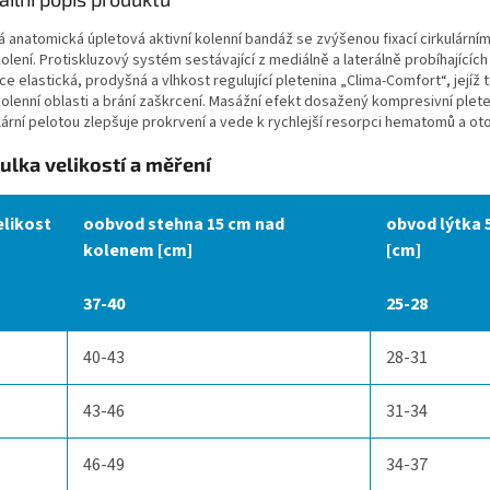
á anatomická úpletová aktivní kolenní bandáž se zvýšenou fixací cirkulární
lení. Protiskluzový systém sestávající z mediálně a laterálně probíhajících
e elastická, prodyšná a vlhkost regulující pletenina „Clima-Comfort“, jejíž 
olenní oblasti a brání zaškrcení. Masážní efekt dosažený kompresivní plete
lární pelotou zlepšuje prokrvení a vede k rychlejší resorpci hematomů a ot
ulka velikostí a měření
elikost
oobvod stehna 15 cm nad
obvod lýtka
kolenem [cm]
[cm]
37-40
25-28
40-43
28-31
43-46
31-34
46-49
34-37