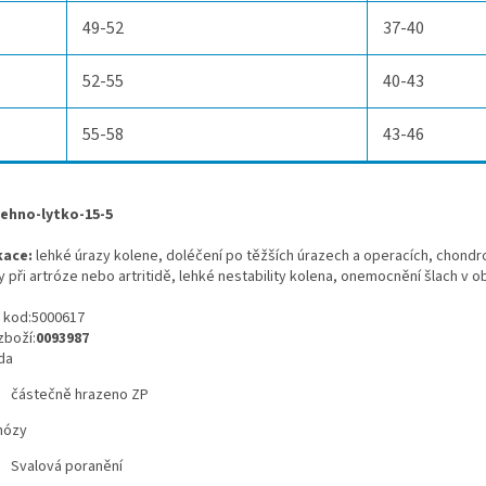
49-52
37-40
52-55
40-43
55-58
43-46
kace:
lehké úrazy kolene, doléčení po těžších úrazech a operacích, chondro
 při artróze nebo artritidě, lehké nestability kolena, onemocnění šlach v ob
 kod:5000617
zboží:
0093987
da
částečně hrazeno ZP
nózy
Svalová poranění