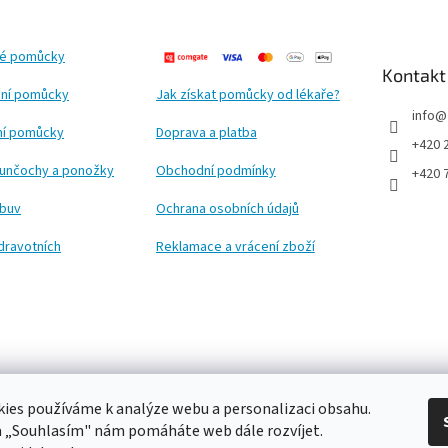
ké pomůcky
Kontakt
ní pomůcky
Jak získat pomůcky od lékaře?
info
@
ční pomůcky
Doprava a platba
+420 
punčochy a ponožky
Obchodní podmínky
+420 
obuv
Ochrana osobních údajů
dravotních
Reklamace a vrácení zboží
ies používáme k analýze webu a personalizaci obsahu.
a „Souhlasím" nám pomáháte web dále rozvíjet.