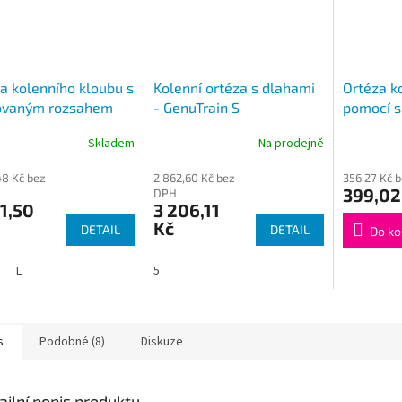
a kolenního kloubu s
Kolenní ortéza s dlahami
Ortéza ko
tovaným rozsahem
- GenuTrain S
pomocí s
bu – pevný rám OR
velikost 
Skladem
Na prodejně
Průměrné
hodnocení
48 Kč bez
2 862,60 Kč bez
356,27 Kč 
produktu
399,02
DPH
je
1,50
3 206,11
4,3
Kč
DETAIL
DETAIL
z
Do ko
5
hvězdiček.
L
5
s
Podobné (8)
Diskuze
ailní popis produktu