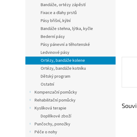
n
Bandáže, ortézy zápěstí
e
Fixace a dlahy prstů
l
Pásy břišní, kýlní
Bandáže stehna, lýtka, kyčle
Bederní pásy
Pásy pánevní a těhotenské
Ledvinové pásy
Ortézy, bandáže kolene
Ortézy, bandáže kotníku
Dětský program
Ostatní
Kompenzační pomůcky
Rehabilitační pomůcky
Souvi
Kyslíková terapie
Doplňkové zboží
Punčochy, ponožky
Péče o nohy