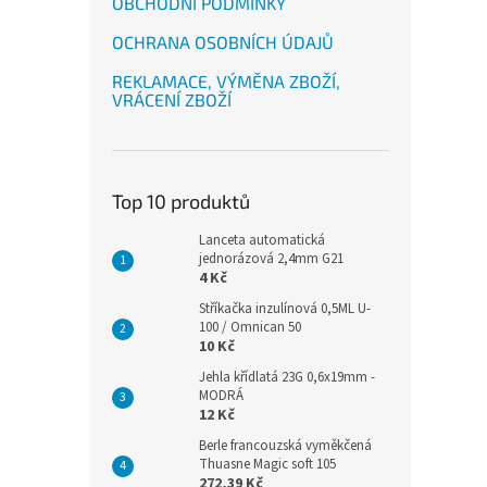
OBCHODNÍ PODMÍNKY
OCHRANA OSOBNÍCH ÚDAJŮ
REKLAMACE, VÝMĚNA ZBOŽÍ,
VRÁCENÍ ZBOŽÍ
Top 10 produktů
Lanceta automatická
jednorázová 2,4mm G21
4 Kč
Stříkačka inzulínová 0,5ML U-
100 / Omnican 50
10 Kč
Jehla křídlatá 23G 0,6x19mm -
MODRÁ
12 Kč
Berle francouzská vyměkčená
Thuasne Magic soft 105
272,39 Kč