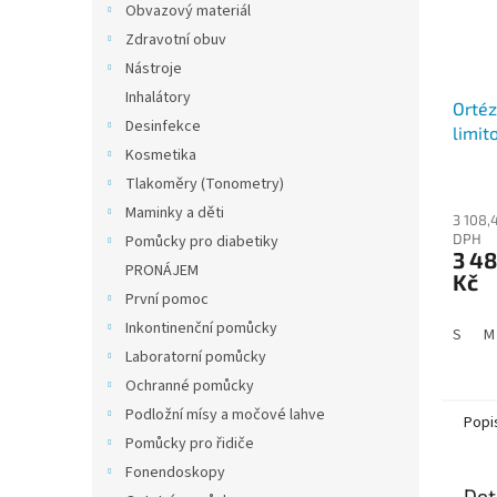
Obvazový materiál
Zdravotní obuv
Nástroje
Inhalátory
Ortéz
Desinfekce
limi
Kosmetika
pohy
30
Tlakoměry (Tonometry)
Maminky a děti
3 108,
DPH
Pomůcky pro diabetiky
3 48
PRONÁJEM
Kč
První pomoc
Inkontinenční pomůcky
S
M
Laboratorní pomůcky
Ochranné pomůcky
Podložní mísy a močové lahve
Popi
Pomůcky pro řidiče
Fonendoskopy
Det