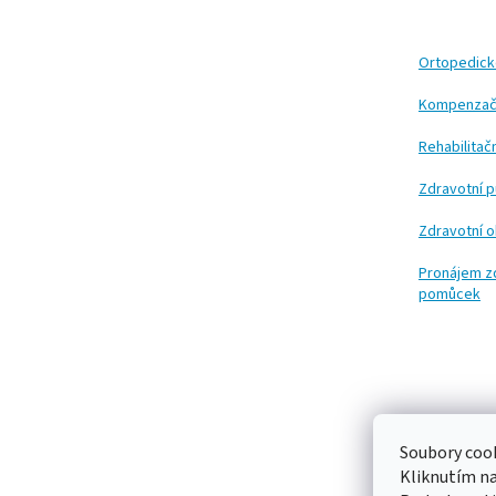
p
a
t
Ortopedic
í
Kompenzač
Rehabilita
Zdravotní 
Zdravotní 
Pronájem z
pomůcek
Soubory cook
Kliknutím n