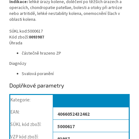
Indikace:
lehké úrazy kolene, doléčení po těžších úrazech a
operacích, chondropatie patellae, bolesti a otoky při artróze
nebo artritidě, lehké nestability kolena, onemocnění šlach v
oblasti kolena.
SÚKL kod:5000617
Kód zboží:
0093987
Úhrada
částečně hrazeno ZP
Diagnózy
Svalová poranění
Doplňkové parametry
Kategorie
:
Ortézy, bandáže kolene
EAN
:
4066052432462
SÚKL kód zboží
:
5000617
VZP kód zboží
: