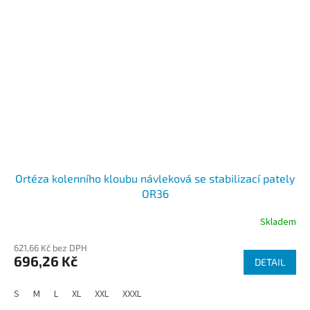
Ortéza kolenního kloubu návleková se stabilizací pately
OR36
Skladem
621,66 Kč bez DPH
696,26 Kč
DETAIL
S
M
L
XL
XXL
XXXL