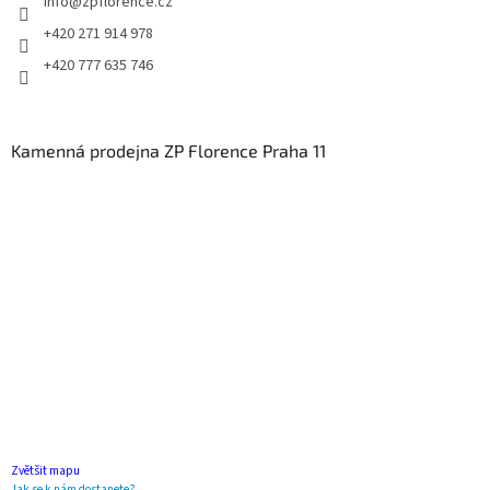
info
@
zpflorence.cz
+420 271 914 978
+420 777 635 746
Kamenná prodejna ZP Florence Praha 11
Zvětšit mapu
Jak se k nám dostanete?