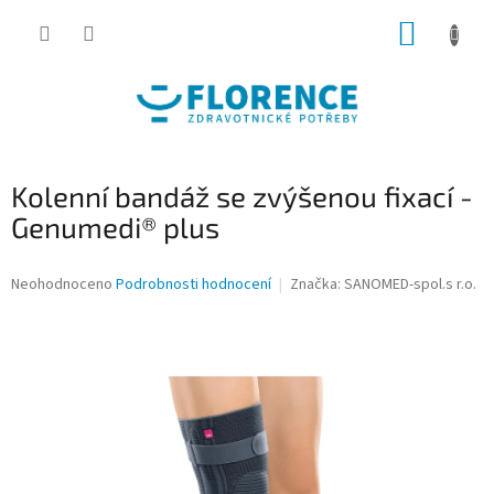
Přejít
NÁKUP
na
obsah
KOŠÍK
Kolenní bandáž se zvýšenou fixací -
Genumedi® plus
Průměrné
Neohodnoceno
Podrobnosti hodnocení
Značka:
SANOMED-spol.s r.o.
hodnocení
produktu
je
0,0
z
5
hvězdiček.