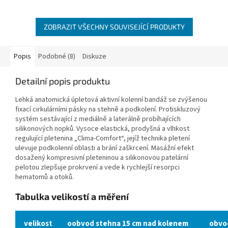
ZOBRAZIT VŠECHNY SOUVISEJÍCÍ PRODUKTY
Popis
Podobné (8)
Diskuze
Detailní popis produktu
Lehká anatomická úpletová aktivní kolenní bandáž se zvýšenou
fixací cirkulárními pásky na stehně a podkolení. Protiskluzový
systém sestávající z mediálně a laterálně probíhajících
silikonových nopků. Vysoce elastická, prodyšná a vlhkost
regulující pletenina „Clima-Comfort“, jejíž technika pletení
ulevuje podkolenní oblasti a brání zaškrcení. Masážní efekt
dosažený kompresivní pleteninou a silikonovou patelární
pelotou zlepšuje prokrvení a vede k rychlejší resorpci
hematomů a otoků.
Tabulka velikostí a měření
velikost
oobvod stehna 15 cm nad kolenem
obvo