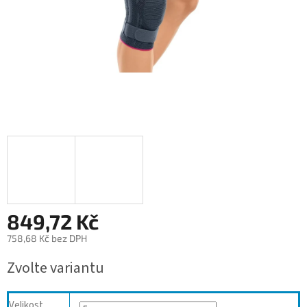
849,72 Kč
758,68 Kč bez DPH
Měrná
Zvolte variantu
cena:
Velikost