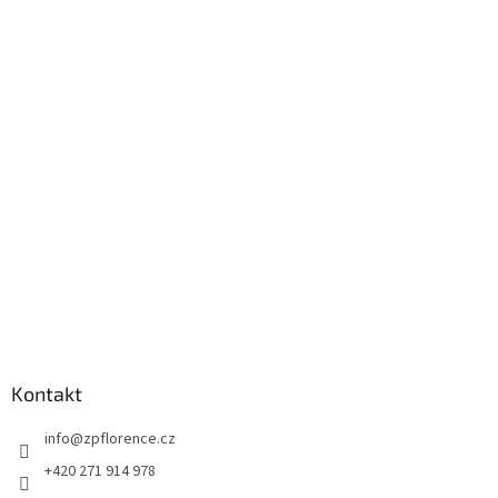
Z
á
p
a
t
í
Kontakt
info
@
zpflorence.cz
+420 271 914 978