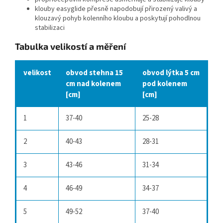
klouby easyglide přesně napodobují přirozený valivý a
klouzavý pohyb kolenního kloubu a poskytují pohodlnou
stabilizaci
Tabulka velikostí a měření
velikost
obvod stehna 15
obvod lýtka 5 cm
cm nad kolenem
pod kolenem
[cm]
[cm]
1
37-40
25-28
2
40-43
28-31
3
43-46
31-34
4
46-49
34-37
5
49-52
37-40