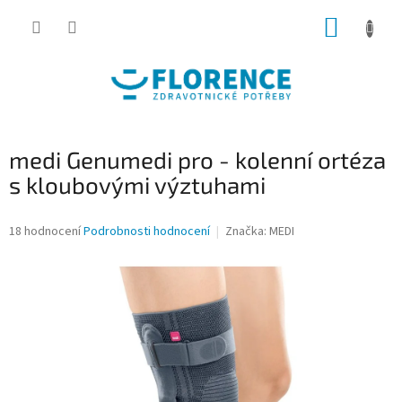
Přejít
NÁKUP
na
obsah
KOŠÍK
medi Genumedi pro - kolenní ortéza
s kloubovými výztuhami
Průměrné
18 hodnocení
Podrobnosti hodnocení
Značka:
MEDI
hodnocení
produktu
je
4,2
z
5
hvězdiček.