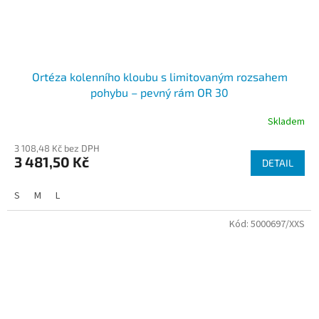
Ortéza kolenního kloubu s limitovaným rozsahem
pohybu – pevný rám OR 30
Skladem
3 108,48 Kč bez DPH
3 481,50 Kč
DETAIL
S
M
L
Kód:
5000697/XXS