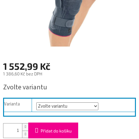
1 552,99 Kč
1 386,60 Kč bez DPH
Měrná
Zvolte variantu
cena:
Varianta
Přidat do košíku