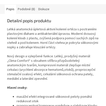
Popis
Podobné (8)
Diskuze
Detailní popis produktu
Lehká anatomická úpletová aktivní kolenní ortéza s postranními
plastovými dlahami a antibakteriální úpravou. Moderní dvouosý
kolenní kloub z plastu, zvýšená podpora pomocí suchých zipů na
stehně a pod kolenem. Horní část stehna je pokryta silikonovými
nopky a zabraňuje klouzání ortézy.
Nový design a vylepšené funkce. Lehký, prodyšný materiál
„Clima-Comfort“ s obsahem stříbra přizpůsobitelný
anatomickým tvarům, kompresivní materiál zlepšuje místní
cirkulaci (urychlení absorpce hematomů,otoků), propriocepční
stimulační svalový efekt, cirkulární silikonová ochrana pately,
mediální a laterální zpevnění.
Hlavní znaky:
masážní efekt integrované silikonové peloty pomáhá
redukovat otok
proprioceptivní komprese usměrňuje a stabilizuje klouby