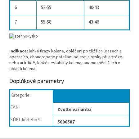
6
52-55
40-43
7
55-58
43-46
Indikace:
lehké úrazy kolene, doléčení po těžších úrazech a
operacích, chondropatie patellae, bolesti a otoky při artróze
nebo artritidě, lehké nestability kolena, onemocnění šlach v
oblasti kolena.
Doplňkové parametry
Kategorie
:
Ortézy, bandáže kolene
EAN
:
Zvolte variantu
SÚKL kód zboží
:
5000587