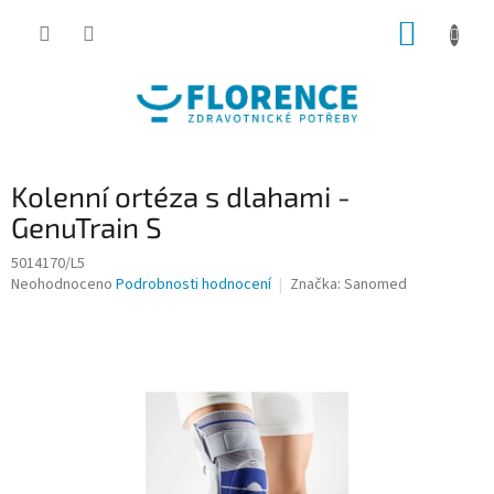
Přejít
NÁKUP
na
obsah
KOŠÍK
Kolenní ortéza s dlahami -
GenuTrain S
5014170/L5
Průměrné
Neohodnoceno
Podrobnosti hodnocení
Značka:
Sanomed
hodnocení
produktu
je
0,0
z
5
hvězdiček.