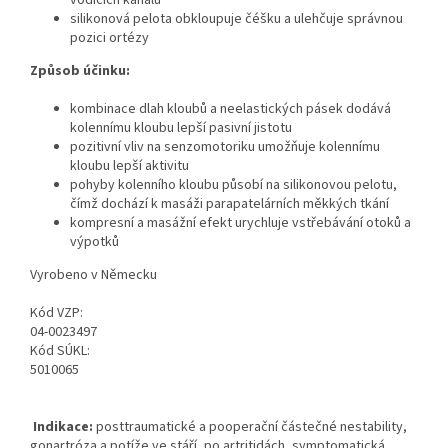
vodících kanálů
silikonová pelota obkloupuje čéšku a ulehčuje správnou
pozici ortézy
Způsob účinku:
kombinace dlah kloubů a neelastických pásek dodává
kolennímu kloubu lepší pasivní jistotu
pozitivní vliv na senzomotoriku umožňuje kolennímu
kloubu lepší aktivitu
pohyby kolenního kloubu působí na silikonovou pelotu,
čímž dochází k masáži parapatelárních měkkých tkání
kompresní a masážní efekt urychluje vstřebávání otoků a
výpotků
Vyrobeno v Německu
Kód VZP:
04-0023497
Kód SÚKL:
5010065
Indikace:
posttraumatické a pooperační částečné nestability,
gonartróza a potíže ve stáří, po artritidách, symptomatická