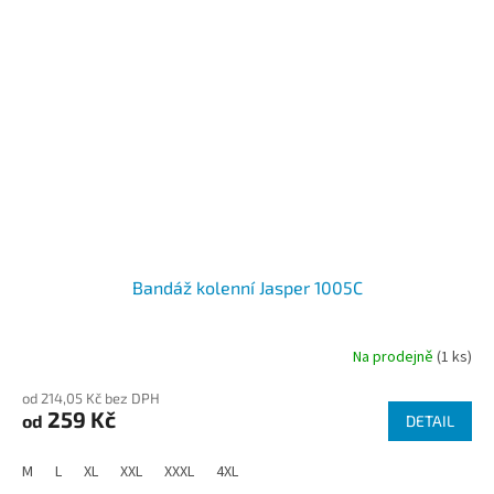
Bandáž kolenní Jasper 1005C
Na prodejně
(1 ks)
od 214,05 Kč bez DPH
259 Kč
od
DETAIL
M
L
XL
XXL
XXXL
4XL