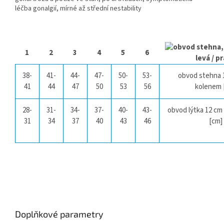
léčba gonalgií, mírné až střední nestability
1
2
3
4
5
6
levá / p
38-
41-
44-
47-
50-
53-
obvod stehna 
41
44
47
50
53
56
kolenem 
28-
31-
34-
37-
40-
43-
obvod lýtka 12 cm
31
34
37
40
43
46
[cm]
Doplňkové parametry