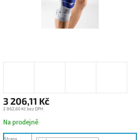
3 206,11 Kč
2 862,60 Kč bez DPH
Měrná
Na prodejně
cena:
Strana