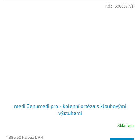
Kód:
5000587/1
medi Genumedi pro - kolenní ortéza s kloubovými
výztuhami
Skladem
Průměrné
hodnocení
1 386,60 Kč bez DPH
produktu