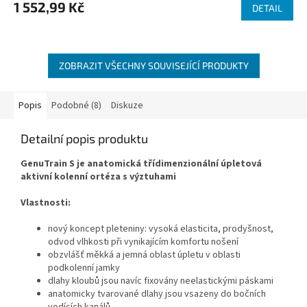
1 552,99 Kč
je
DETAIL
4,2
z
5
hvězdiček.
ZOBRAZIT VŠECHNY SOUVISEJÍCÍ PRODUKTY
Popis
Podobné (8)
Diskuze
Detailní popis produktu
GenuTrain S je anatomická třídimenzionální úpletová
aktivní kolenní ortéza s výztuhami
Vlastnosti:
nový koncept pleteniny: vysoká elasticita, prodyšnost,
odvod vlhkosti při vynikajícím komfortu nošení
obzvlášť měkká a jemná oblast úpletu v oblasti
podkolenní jamky
dlahy kloubů jsou navíc fixovány neelastickými páskami
anatomicky tvarované dlahy jsou vsazeny do bočních