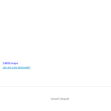
Zvětšit mapu
Jak se k nám dostanete?
Vytvořil Shoptet