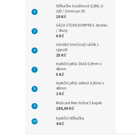
Stříkačka inzulínová 0,5ML U-
100 / Omnican 50
10 Kč
GÁZA STERILKOMPRES .8vrstev
/ 2kusy
6 Kč
Urinální (močový) sáček s
výpustí
25 Kč
Injekční jehla žlutá 0,9mm x
40mm
5 Kč
Injekční jehla zelená 0,8mm x
40mm
2 Kč
Molicare Men Active 5 kapek
184,60 Kč
Injekční stříkačka
4 Kč
Z