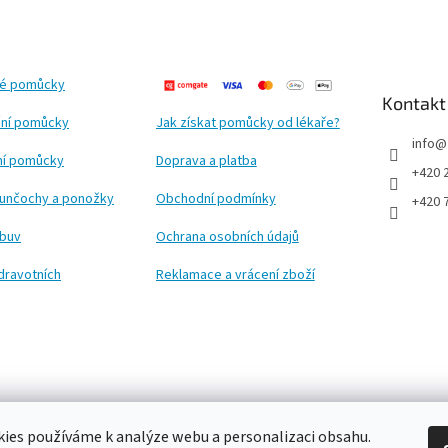
ké pomůcky
Kontakt
ní pomůcky
Jak získat pomůcky od lékaře?
info
@
ční pomůcky
Doprava a platba
+420 
punčochy a ponožky
Obchodní podmínky
+420 
obuv
Ochrana osobních údajů
dravotních
Reklamace a vrácení zboží
ies používáme k analýze webu a personalizaci obsahu.