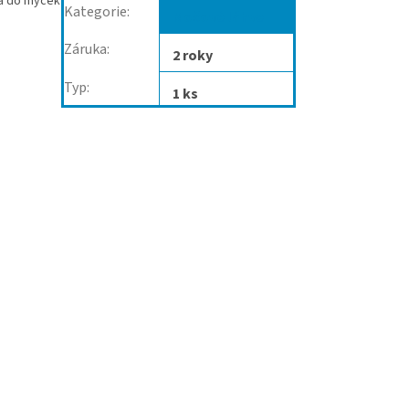
ná do myček
Kategorie
:
Močové láhve
Záruka
:
2 roky
Typ
:
1 ks