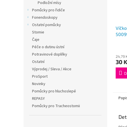
Podložní mísy
Pomůcky pro řidiče
Fonendoskopy
Ostatní pomůcky
Víčko
Stomie
5009
Čaje
Péče o dutinu ústní
Potravinové doplňky
24,79 
30 
Ostatní
Výprodej / Sleva / Akce
D
ProSport
Novinky
Pomůcky pro hluchoslepé
Popi
REPASY
Pomůcky pro Tracheostomii
Det