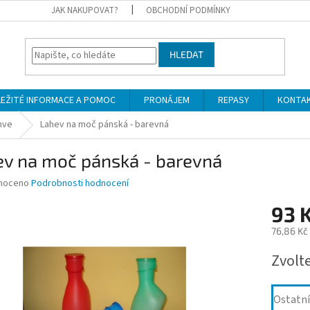
JAK NAKUPOVAT?
OBCHODNÍ PODMÍNKY
HLEDAT
LEŽITÉ INFORMACE A POMOC
PRONÁJEM
REPASY
KONTA
hve
Lahev na moč pánská - barevná
ev na moč pánská - barevná
né
noceno
Podrobnosti hodnocení
ní
93 
u
76,86 Kč
Měrná
Zvolt
cena:
ek.
Ostatní