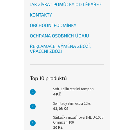
JAK ZÍSKAT POMŮCKY OD LÉKAŘE?
KONTAKTY
OBCHODNÍ PODMÍNKY
OCHRANA OSOBNÍCH ÚDAJŮ
REKLAMACE, VÝMĚNA ZBOŽÍ,
VRÁCENÍ ZBOŽÍ
Top 10 produktů
Soft-Zellin sterilní tampon
4 Kč
Seni lady slim extra 15ks
91,05 Kč
Stříkačka inzulínová 1ML U-100 /
Omnican 100
10 Kč