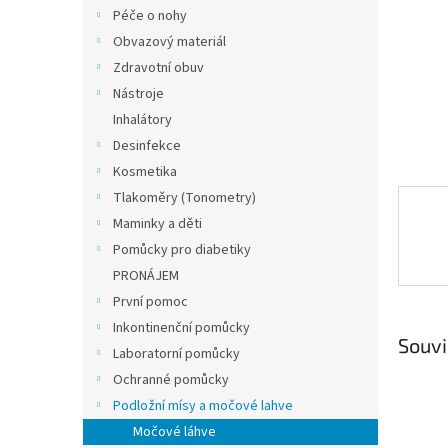
n
Péče o nohy
e
Obvazový materiál
l
Zdravotní obuv
Nástroje
Inhalátory
Desinfekce
Kosmetika
Tlakoměry (Tonometry)
Maminky a děti
Pomůcky pro diabetiky
PRONÁJEM
První pomoc
Inkontinenční pomůcky
Souvi
Laboratorní pomůcky
Ochranné pomůcky
Podložní mísy a močové lahve
Močové láhve