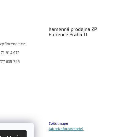
Kamenná prodejna ZP
Florence Praha 11
zpflorence.cz
271 914 978
777 635 746
Zvětšit mapu
Jak se k nám dostanete?