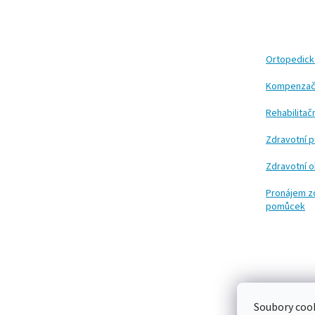
á
p
a
t
Ortopedic
í
Kompenzač
Rehabilita
Zdravotní 
Zdravotní 
Pronájem z
pomůcek
Soubory cook