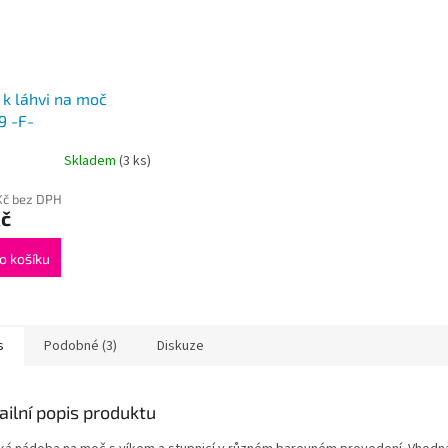
 k láhvi na moč
9 -F-
Skladem
(3 ks)
Kč bez DPH
Kč
o košíku
s
Podobné (3)
Diskuze
ailní popis produktu