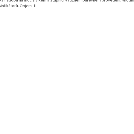
ká nádoba na moč s víkem a stupnicí v různém barevném provedení. Vhod
infikátorů. Objem: 1L