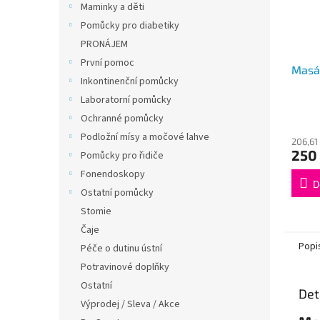
Maminky a děti
Pomůcky pro diabetiky
PRONÁJEM
První pomoc
Masáž
Inkontinenční pomůcky
Laboratorní pomůcky
Průmě
Ochranné pomůcky
hodno
Podložní mísy a močové lahve
206,61
produ
250
Pomůcky pro řidiče
je
4,5
Fonendoskopy
z
D
Ostatní pomůcky
5
hvězdi
Stomie
Čaje
Popi
Péče o dutinu ústní
Potravinové doplňky
Ostatní
Det
Výprodej / Sleva / Akce