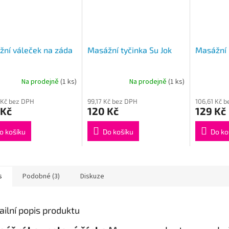
ní váleček na záda
Masážní tyčinka Su Jok
Masážní 
Na prodejně
(1 ks)
Na prodejně
(1 ks)
rné
Průměrné
cení
hodnocení
 Kč bez DPH
99,17 Kč bez DPH
106,61 Kč 
ktu
produktu
 Kč
120 Kč
129 Kč
je
3,7
z
o košíku
Do košíku
Do ko
5
ček.
hvězdiček.
s
Podobné (3)
Diskuze
ailní popis produktu