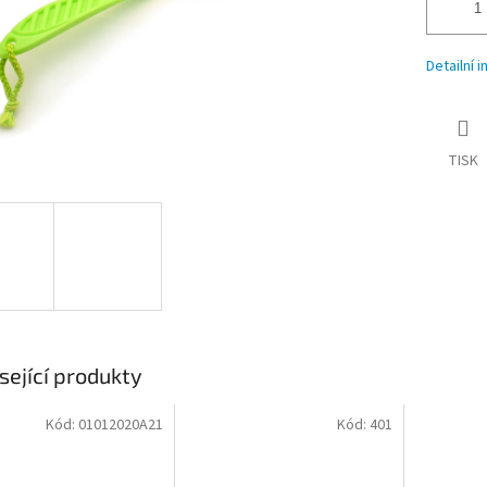
Detailní 
TISK
sející produkty
Kód:
01012020A21
Kód:
401