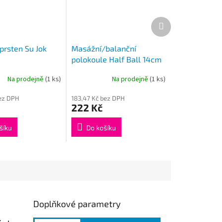
Další
produkt
prsten Su Jok
Masážní/balanční
polokoule Half Ball 14cm
hladká
Na prodejně
(1 ks)
Na prodejně
(1 ks)
bez DPH
183,47 Kč bez DPH
222 Kč
šíku
Do košíku
Doplňkové parametry