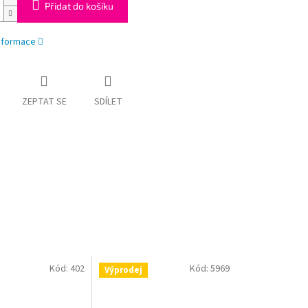
Přidat do košíku
informace
ZEPTAT SE
SDÍLET
Kód:
402
Kód:
5969
Výprodej