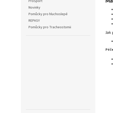
Ma
ProSport
Novinky
Pomůcky pro hluchoslepé
REPASY
Pomůcky pro Tracheostomii
Jak 
Péč