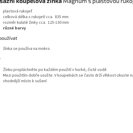
sážní koupelová žínka
Magnum s plastovou ruko
plastová rukojeť
celková délka s rukojetí cca. 835 mm
rozměr kulaté žinky cca. 125-130 mm
různé barvy
používat
žínka se používa na mokro
e
Žínku propláchněte po každém použití v horké, čisté vodě
Mezi použitím dobře usušte. V koupelnách se často drží vlhkost-zkuste na
vhodnější místo k sušení