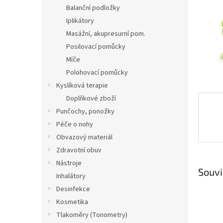
n
Balanční podložky
e
Iplikátory
l
Masážní, akupresurní pom.
Posilovací pomůcky
Míče
Polohovací pomůcky
Kyslíková terapie
Doplňkové zboží
Punčochy, ponožky
Péče o nohy
Obvazový materiál
Zdravotní obuv
Nástroje
Souvi
Inhalátory
Desinfekce
Kosmetika
Tlakoměry (Tonometry)