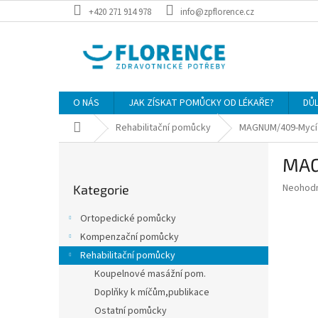
Přejít
+420 271 914 978
info@zpflorence.cz
na
obsah
O NÁS
JAK ZÍSKAT POMŮCKY OD LÉKAŘE?
DŮ
Domů
Rehabilitační pomůcky
MAGNUM/409-Mycí
P
MAG
o
Přeskočit
s
Průměr
Neohod
Kategorie
kategorie
t
hodnoce
r
produkt
Ortopedické pomůcky
a
je
Kompenzační pomůcky
0,0
n
z
Rehabilitační pomůcky
n
5
í
Koupelnové masážní pom.
hvězdič
p
Doplňky k míčům,publikace
a
Ostatní pomůcky