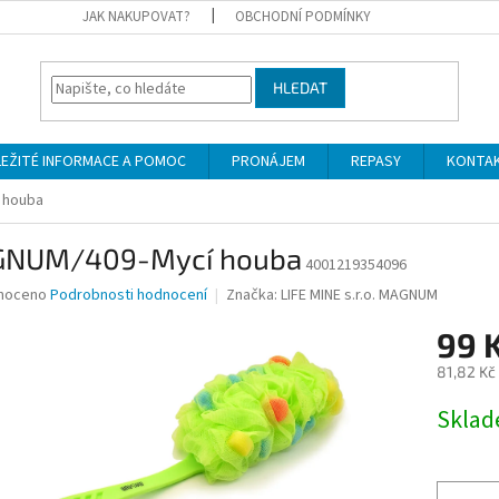
JAK NAKUPOVAT?
OBCHODNÍ PODMÍNKY
HLEDAT
LEŽITÉ INFORMACE A POMOC
PRONÁJEM
REPASY
KONTA
 houba
NUM/409-Mycí houba
4001219354096
né
noceno
Podrobnosti hodnocení
Značka:
LIFE MINE s.r.o. MAGNUM
ní
99 
u
81,82 Kč
Měrná
Skla
cena:
ek.