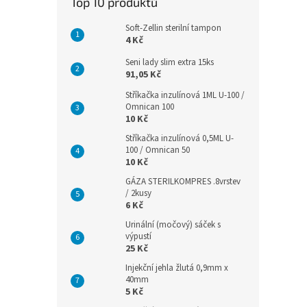
Top 10 produktů
Soft-Zellin sterilní tampon
4 Kč
Seni lady slim extra 15ks
91,05 Kč
Stříkačka inzulínová 1ML U-100 /
Omnican 100
10 Kč
Stříkačka inzulínová 0,5ML U-
100 / Omnican 50
10 Kč
GÁZA STERILKOMPRES .8vrstev
/ 2kusy
6 Kč
Urinální (močový) sáček s
výpustí
25 Kč
Injekční jehla žlutá 0,9mm x
40mm
5 Kč