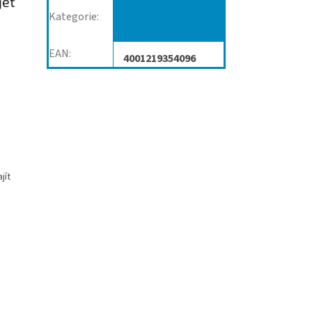
jet
Rehabilitační
Kategorie
:
pomůcky
EAN
:
4001219354096
jít