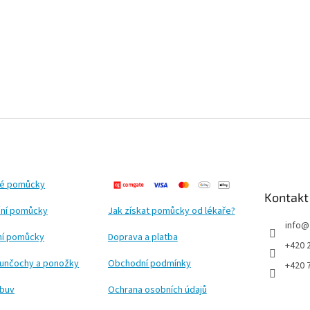
ké pomůcky
Kontakt
ní pomůcky
Jak získat pomůcky od lékaře?
info
@
ční pomůcky
Doprava a platba
+420 
punčochy a ponožky
Obchodní podmínky
+420 
obuv
Ochrana osobních údajů