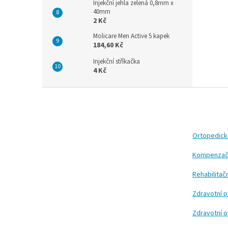
Injekční jehla zelená 0,8mm x
40mm
2 Kč
Molicare Men Active 5 kapek
184,60 Kč
Injekční stříkačka
4 Kč
Z
á
p
a
t
Ortopedic
í
Kompenzač
Rehabilita
Zdravotní 
Zdravotní 