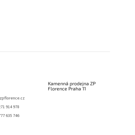
Kamenná prodejna ZP
Florence Praha 11
zpflorence.cz
271 914 978
777 635 746