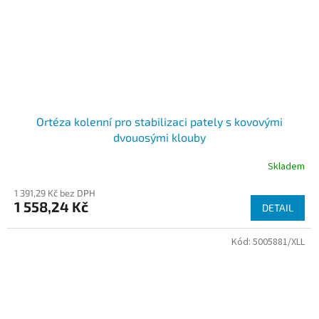
Ortéza kolenní pro stabilizaci pately s kovovými
dvouosými klouby
Skladem
1 391,29 Kč bez DPH
1 558,24 Kč
DETAIL
Kód:
5005881/XLL