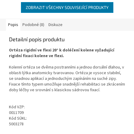
ZOBRAZIT VŠECHNY SOUVISEJÍCÍ PRODUKTY
Popis
Podobné (8)
Diskuze
Detailní popis produktu
Ortéza rigidní ve flexi 20° k doléčení kolene vyžadující
rigidní fixaci kolene ve flexi.
Kolenní ortéza se dvěma postranními a jednou dorsální dlahou, v
oblasti lýtka anatomicky tvarovanou. Ortéza je vysoce stabilní,
se snadnou aplikací a jednoduchým zapínáním na suché zipy.
Fixace tímto typem umožňuje snadnější rehabilitaci se zkrácením
doby léčby ve srovnání s klasickou sádrovou fixací.
Kód VZP:
0011709
Kód SÚKL:
5003278