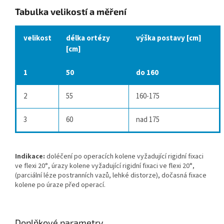
Tabulka velikostí a měření
velikost
délka ortézy
výška postavy [cm]
[cm]
1
50
do 160
2
55
160-175
3
60
nad 175
Indikace:
doléčení po operacích kolene vyžadující rigidní fixaci
ve flexi 20°, úrazy kolene vyžadující rigidní fixaci ve flexi 20°,
(parciální léze postranních vazů, lehké distorze), dočasná fixace
kolene po úraze před operací.
Doplňkové parametry