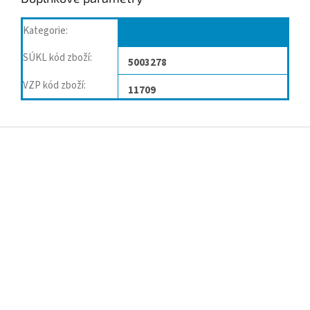
Kategorie
:
Ortézy, bandáže kolene
SÚKL kód zboží
:
5003278
VZP kód zboží
:
11709
Z
á
p
a
t
í