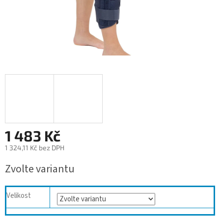
1 483 Kč
1 324,11 Kč bez DPH
Měrná
Zvolte variantu
cena:
Velikost