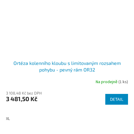
Ortéza kolenního kloubu s limitovaným rozsahem
pohybu - pevný rám OR32
Na prodejně
(1 ks)
3 108,48 Kč bez DPH
3 481,50 Kč
DETAIL
XL