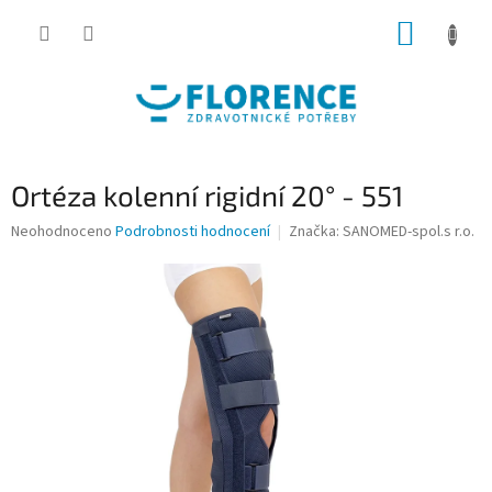
Přejít
NÁKUP
na
obsah
KOŠÍK
Ortéza kolenní rigidní 20° - 551
Průměrné
Neohodnoceno
Podrobnosti hodnocení
Značka:
SANOMED-spol.s r.o.
hodnocení
produktu
je
0,0
z
5
hvězdiček.