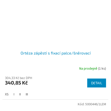
Ortéza zápěstí s fixací palce/šněrovací
Na prodejně
(1 ks)
304,33 Kč bez DPH
340,85 Kč
DETAIL
XS
I
II
III
Kód:
5000446/1LEM