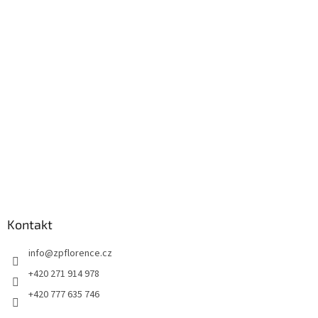
p
a
t
í
Kontakt
info
@
zpflorence.cz
+420 271 914 978
+420 777 635 746