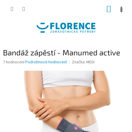
Přejít
NÁKUP
na
obsah
KOŠÍK
Bandáž zápěstí - Manumed active
Průměrné
7 hodnocení
Podrobnosti hodnocení
Značka:
MEDI
hodnocení
produktu
je
4,7
z
5
hvězdiček.