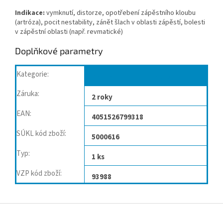
Indikace:
vymknutí, distorze, opotřebení zápěstního kloubu
(artróza), pocit nestability, zánět šlach v oblasti zápěstí, bolesti
v zápěstní oblasti (např. revmatické)
Doplňkové parametry
Kategorie
:
Bandáže, ortézy zápěstí
Záruka
:
2 roky
EAN
:
4051526799318
SÚKL kód zboží
:
5000616
Typ
:
1 ks
VZP kód zboží
:
93988
Z
á