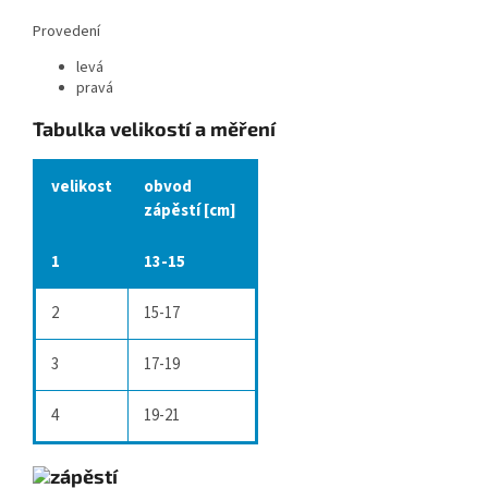
Provedení
levá
pravá
Tabulka velikostí a měření
velikost
obvod
zápěstí [cm]
1
13-15
2
15-17
3
17-19
4
19-21