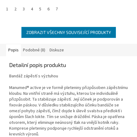
1
2
3
4
5
6
7
ZOBRAZIT VŠECHNY SOUVISEJÍCÍ PRODUKTY
Popis
Podobné (8)
Diskuze
Detailní popis produktu
Bandáž zápěstí s výztuhou
Manumed® active je ve formě pleteniny přizpůsoben zápěstnímu
kloubu. Na vnitřní straně má výztuhu, kterou lze individuálně
přizpůsobit. Ta stabilizuje zápěstí. Její účinek je podporován a
fixován páskou. V důsledku stabilizujícího účinku bandáže se
omezí pohyby zápěstí, čímž dojde k úlevě svalstva předloktí i
úponům šlach lokte. Tím se snižuje dráždění. Páska je opatřena
otvorem, který eliminuje neúnosný tlak na vnější kotník ruky.
Komprese pleteniny podporuje rychlejší odstranění otoků a
krevních výronů.