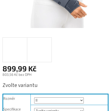
899,99 Kč
803,56 Kč bez DPH
Měrná
Zvolte variantu
cena:
Rozměr
Specifikace