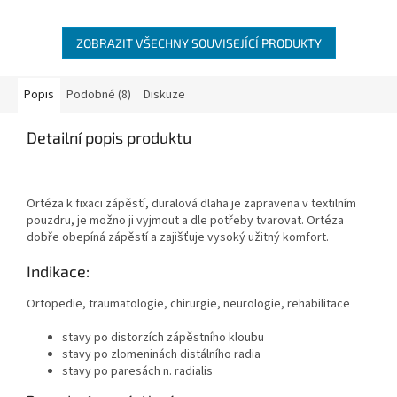
ZOBRAZIT VŠECHNY SOUVISEJÍCÍ PRODUKTY
Popis
Podobné (8)
Diskuze
Detailní popis produktu
Ortéza k fixaci zápěstí, duralová dlaha je zapravena v textilním
pouzdru, je možno ji vyjmout a dle potřeby tvarovat. Ortéza
dobře obepíná zápěstí a zajišťuje vysoký užitný komfort.
Indikace:
Ortopedie, traumatologie, chirurgie, neurologie, rehabilitace
stavy po distorzích zápěstního kloubu
stavy po zlomeninách distálního radia
stavy po paresách n. radialis