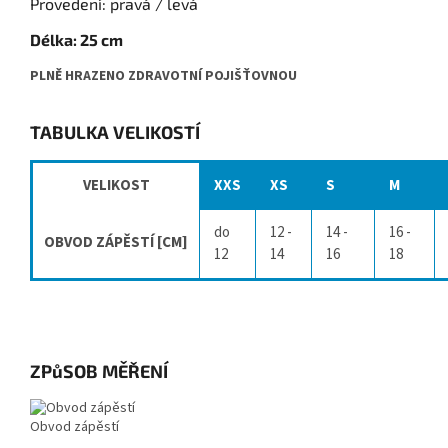
Provedení: pravá / levá
Délka: 25 cm
PLNĚ HRAZENO ZDRAVOTNÍ POJIŠŤOVNOU
TABULKA VELIKOSTÍ
VELIKOST
XXS
XS
S
M
do
12 -
14 -
16 -
OBVOD ZÁPĚSTÍ [CM]
12
14
16
18
ZPůSOB MĚŘENÍ
Obvod zápěstí