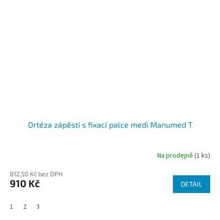
Ortéza zápěstí s fixací palce medi Manumed T
Na prodejně
(1 ks)
812,50 Kč bez DPH
910 Kč
DETAIL
1
2
3