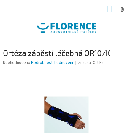
Přejít
NÁKUP
na
obsah
KOŠÍK
Ortéza zápěstí léčebná OR10/K
Průměrné
Neohodnoceno
Podrobnosti hodnocení
Značka:
Ortika
hodnocení
produktu
je
0,0
z
5
hvězdiček.