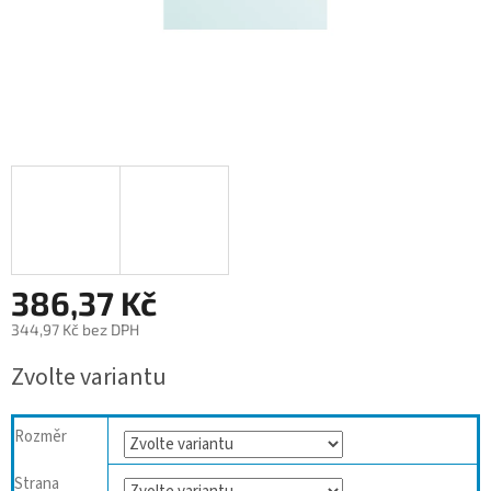
386,37 Kč
344,97 Kč bez DPH
Měrná
Zvolte variantu
cena:
Rozměr
Strana