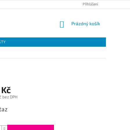
Přihlášení
NÁKUPNÍ
Prázdný košík
KOŠÍK
KTY
 Kč
č bez DPH
taz