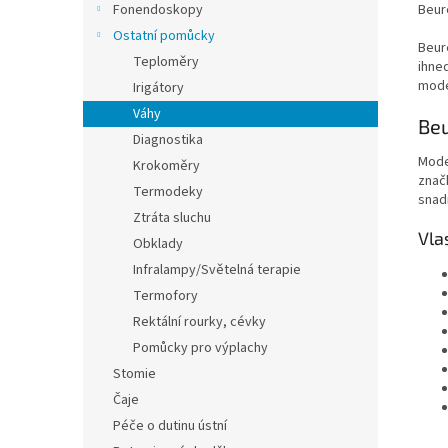
Beur
Fonendoskopy
Ostatní pomůcky
Beur
Teploměry
ihned
mode
Irigátory
Váhy
Beu
Diagnostika
Mode
Krokoměry
značk
Termodeky
snadn
Ztráta sluchu
Vla
Obklady
Infralampy/Světelná terapie
Termofory
Rektální rourky, cévky
Pomůcky pro výplachy
Stomie
Čaje
Péče o dutinu ústní