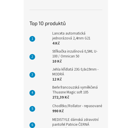
Top 10 produktů
Lanceta automatická
jednorázová 2,4mm G21
4 Kč
Stříkačka inzulínová 0,5ML U-
100 / Omnican 50
10 Kč
Jehla křídlatá 23G 0,6x19mm -
MODRÁ
12 Kč
Berle francouzská vyměkčená
Thuasne Magic soft 105
272,39 Kč
Chodítko/Rollator - repasované
990 Kč
MEDISTYLE dámská zdravotní
pantofel Patricie ČERNÁ