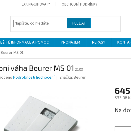
JAK NAKUPOVAT?
OBCHODNÍ PODMÍNKY
HLEDAT
LEŽITÉ INFORMACE A POMOC
PRONÁJEM
REPASY
KONTA
 Beurer MS 01
bní váha Beurer MS 01
2103
né
noceno
Podrobnosti hodnocení
Značka:
Beurer
ní
645
u
533,06 K
Měrná
Na do
cena:
ek.