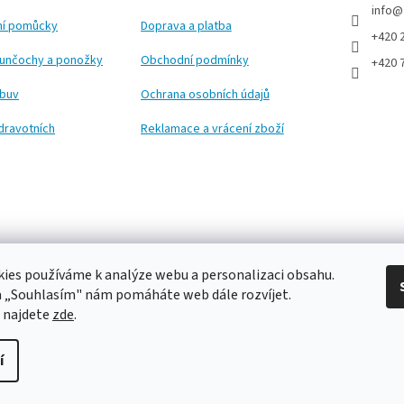
info
@
ční pomůcky
Doprava a platba
+420 
punčochy a ponožky
Obchodní podmínky
+420 
obuv
Ochrana osobních údajů
dravotních
Reklamace a vrácení zboží
ies používáme k analýze webu a personalizaci obsahu.
a „Souhlasím" nám pomáháte web dále rozvíjet.
 najdete
zde
.
í