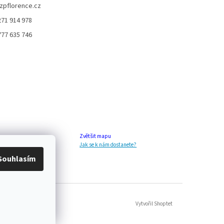
zpflorence.cz
271 914 978
777 635 746
Zvětšit mapu
Jak se k nám dostanete?
Souhlasím
Vytvořil Shoptet