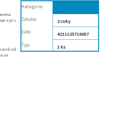
Kategorie
:
Váhy
ravena
Záruka
:
je a je v
2 roky
EAN
:
4211125710057
Typ
:
1 ks
 barvě od
ha se