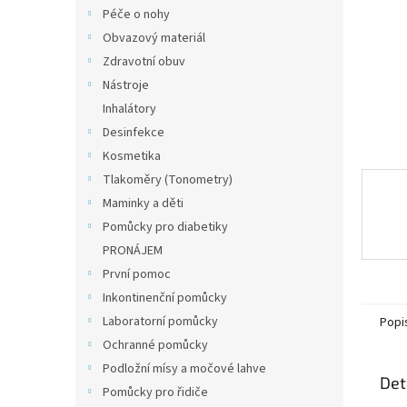
n
Péče o nohy
e
Obvazový materiál
l
Zdravotní obuv
Nástroje
Inhalátory
Desinfekce
Kosmetika
Tlakoměry (Tonometry)
Maminky a děti
Pomůcky pro diabetiky
PRONÁJEM
První pomoc
Inkontinenční pomůcky
Laboratorní pomůcky
Popi
Ochranné pomůcky
Podložní mísy a močové lahve
Det
Pomůcky pro řidiče