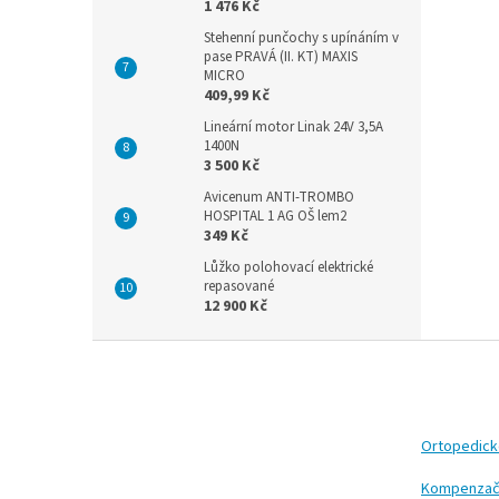
1 476 Kč
Stehenní punčochy s upínáním v
pase PRAVÁ (II. KT) MAXIS
MICRO
409,99 Kč
Lineární motor Linak 24V 3,5A
1400N
3 500 Kč
Avicenum ANTI-TROMBO
HOSPITAL 1 AG OŠ lem2
349 Kč
Lůžko polohovací elektrické
repasované
12 900 Kč
Z
á
p
a
t
Ortopedic
í
Kompenzač