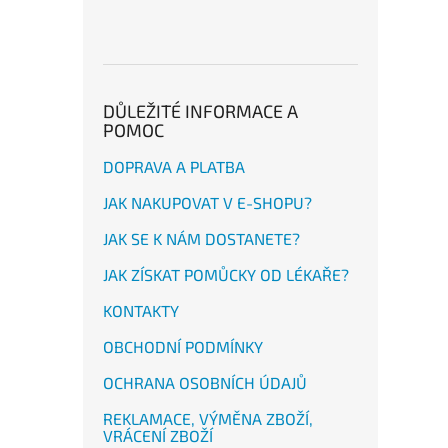
DŮLEŽITÉ INFORMACE A
POMOC
DOPRAVA A PLATBA
JAK NAKUPOVAT V E-SHOPU?
JAK SE K NÁM DOSTANETE?
JAK ZÍSKAT POMŮCKY OD LÉKAŘE?
KONTAKTY
OBCHODNÍ PODMÍNKY
OCHRANA OSOBNÍCH ÚDAJŮ
REKLAMACE, VÝMĚNA ZBOŽÍ,
VRÁCENÍ ZBOŽÍ