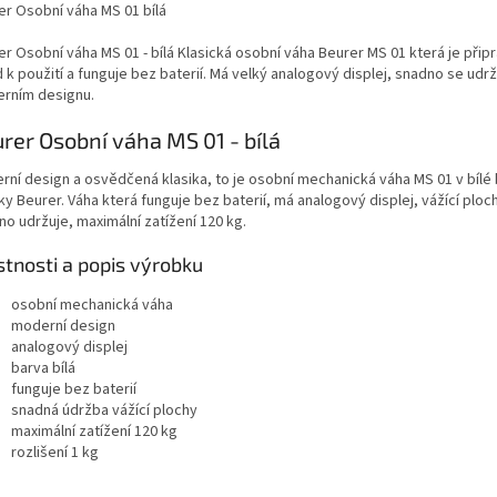
er Osobní váha MS 01 bílá
er Osobní váha MS 01 - bílá Klasická osobní váha Beurer MS 01 která je přip
 k použití a funguje bez baterií. Má velký analogový displej, snadno se udržu
rním designu.
rer Osobní váha MS 01 - bílá
rní design a osvědčená klasika, to je osobní mechanická váha MS 01 v bílé
y Beurer. Váha která funguje bez baterií, má analogový displej, vážící ploc
o udržuje, maximální zatížení 120 kg.
stnosti a popis výrobku
osobní mechanická váha
moderní design
analogový displej
barva bílá
funguje bez baterií
snadná údržba vážící plochy
maximální zatížení 120 kg
rozlišení 1 kg