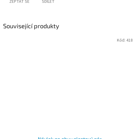
ZEPTAT SE
SDÍLET
Související produkty
Kód:
418
Návlek na obuv plastový pár