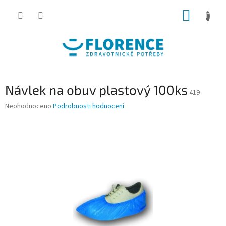
Přejít
NÁKUP
na
obsah
KOŠÍK
Návlek na obuv plastový 100ks
419
Průměrné
Neohodnoceno
Podrobnosti hodnocení
hodnocení
produktu
je
0,0
z
5
hvězdiček.