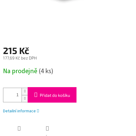
215 Kč
177,69 Kč bez DPH
Měrná
Na prodejně
(4 ks)
cena:
Přidat do košíku
Detailní informace