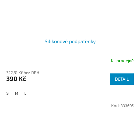
Silikonové podpatěnky
Na prodejně
322,31 Kč bez DPH
390 Kč
DETAIL
S
M
L
Kód:
333605