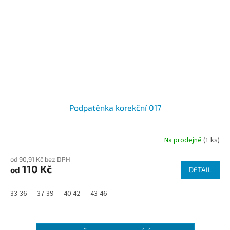
Podpatěnka korekční 017
Na prodejně
(1 ks)
od 90,91 Kč bez DPH
110 Kč
od
DETAIL
33-36
37-39
40-42
43-46