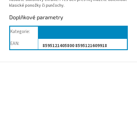
klasické ponožky či punčochy.
Doplňkové parametry
Kategorie
:
Patní ostruha, podpatěnky
EAN
:
8595121405800 8595121609918
Z
á
p
a
t
í