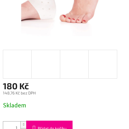
180 Kč
148,76 Kč bez DPH
Měrná
Skladem
cena:
Přidat do košíku