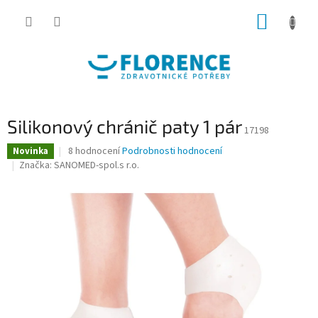
Přejít
NÁKUP
na
obsah
KOŠÍK
Silikonový chránič paty 1 pár
17198
Průměrné
8 hodnocení
Podrobnosti hodnocení
Novinka
hodnocení
Značka:
SANOMED-spol.s r.o.
produktu
je
4,6
z
5
hvězdiček.