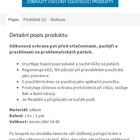
ZOBRAZIT VŠECHNY SOUVISEJÍCÍ PRODUKTY
Popis
Podobné (1)
Diskuze
Detailní popis produktu
Silikonová ochrana pat před otlačeninami, puchýři a
prasklinami na problematických patách.
Urychluje hojení popraskané a suché kůže na patách.
Regeneruje kůži, tím působí při pravidelném používání
jako prevence.
S použitím krému se používá jako aplikační ponožka.
Poskytuje účinnou ochranu proti bolesti při chůzi, snižuje
tlak a tlumí nárazy.
Je flexibilní a přizpůsobí se každé patě.
Materiál:
silikon
Balení:
2 ks / 1 pár
Velikost:
univerzální 34-45
Po koupeli na chodidla naneste váš oblíbený pečující krém a
nasaďte silikonový chránič. Přes den přes něj můžete obléknout