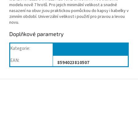
modelu nově 7 hrotů. Pro jejich minimální velikost a snadné
nasazení na obuv jsou praktickou pomůckou do kapsy i kabelky v
zimním období. Univerzální velikost i použití pro pravou a levou
novu.
Doplňkové parametry
Kategorie
:
Zimní vložky
EAN
:
8594023810507
Z
á
p
a
t
í