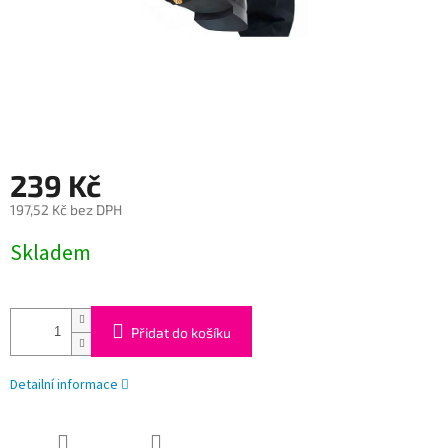
239 Kč
197,52 Kč bez DPH
Měrná
Skladem
cena:
Přidat do košíku
Detailní informace