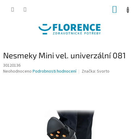
Přejít
NÁKUP
na
obsah
KOŠÍK
Nesmeky Mini vel. univerzální 081
30120136
Průměrné
Neohodnoceno
Podrobnosti hodnocení
Značka:
Svorto
hodnocení
produktu
je
0,0
z
5
hvězdiček.