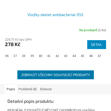
Vložky skelet antibacterial 055
Na prodejně
(1 ks)
229,75 Kč bez DPH
278 Kč
DETAIL
36
37
38
39
40
41
42
43
44
45
46
47
48
ZOBRAZIT VŠECHNY SOUVISEJÍCÍ PRODUKTY
Popis
Podobné (8)
Diskuze
Detailní popis produktu
IDEÁLNÍ NA ZLEDOVAŤELÉ MĚSTSKÉ CHODNÍKYProti staršímu