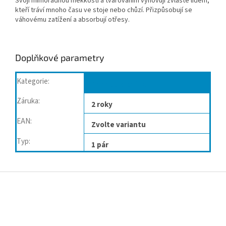
Svojí mimořádnou měkkostí a tvarováním vyhovují zvláště lidem,
kteří tráví mnoho času ve stoje nebo chůzí. Přizpůsobují se
váhovému zatížení a absorbují otřesy.
Doplňkové parametry
Kategorie
:
Pohodlná chůze
Záruka
:
2 roky
EAN
:
Zvolte variantu
Typ
:
1 pár
Z
á
p
a
t