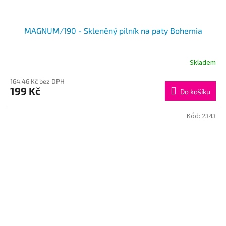
MAGNUM/190 - Skleněný pilník na paty Bohemia
Skladem
Průměrné
hodnocení
164,46 Kč bez DPH
produktu
199 Kč
je
Do košíku
4,7
z
Kód:
2343
5
hvězdiček.