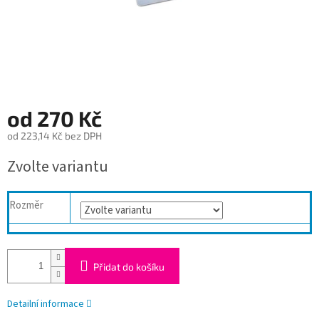
od
270 Kč
od
223,14 Kč
bez DPH
Měrná
Zvolte variantu
cena:
Rozměr
Přidat do košíku
Detailní informace