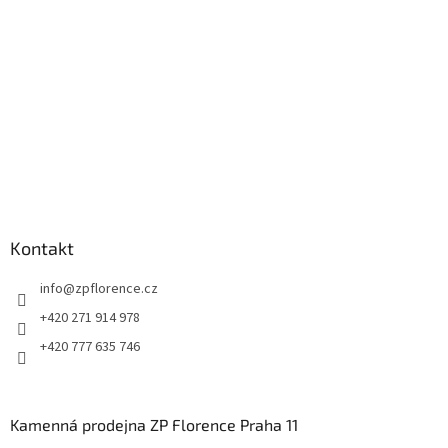
í
Kontakt
info
@
zpflorence.cz
+420 271 914 978
+420 777 635 746
Kamenná prodejna ZP Florence Praha 11