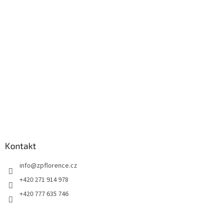
a
t
í
Kontakt
info
@
zpflorence.cz
+420 271 914 978
+420 777 635 746