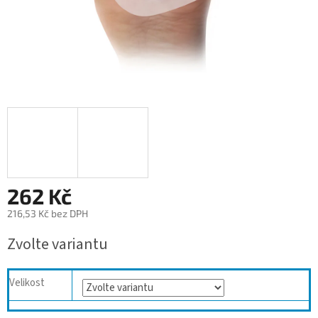
262 Kč
216,53 Kč bez DPH
Měrná
Zvolte variantu
cena:
Velikost