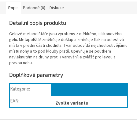
Popis
Podobné (8)
Diskuze
Detailní popis produktu
Gelové metapolštáře jsou vyrobeny z měkkého, silikonového
gelu. Metapolštář změkčuje došlap a zmírňuje tlak na bolestivá
místa v přední části chodidla. Tvar odpovídá nejchoulostivějšímu
místu nohy a to pod klouby prstů. Upevňuje se poutkem
navléknutým na druhý prst. Tvarování je zvlášť pro levou a
pravou nohu.
Doplňkové parametry
Kategorie
:
Pohodlná chůze
EAN
:
Zvolte variantu
Z
á
p