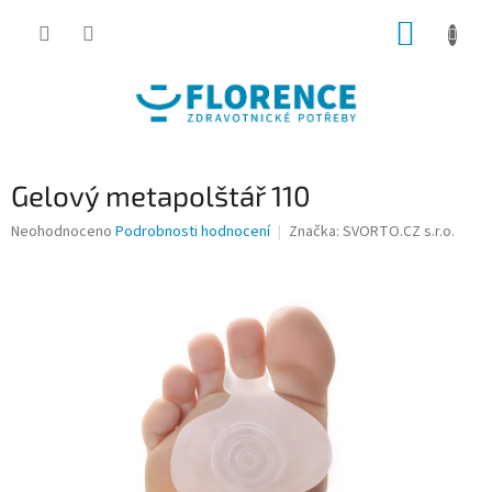
Přejít
NÁKUP
na
obsah
KOŠÍK
Gelový metapolštář 110
Průměrné
Neohodnoceno
Podrobnosti hodnocení
Značka:
SVORTO.CZ s.r.o.
hodnocení
produktu
je
0,0
z
5
hvězdiček.