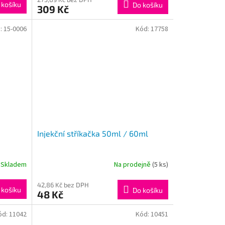
 košíku
Do košíku
309 Kč
:
15-0006
Kód:
17758
Injekční stříkačka 50ml / 60ml
Skladem
Na prodejně
(5 ks)
42,86 Kč bez DPH
 košíku
Do košíku
48 Kč
ód:
11042
Kód:
10451