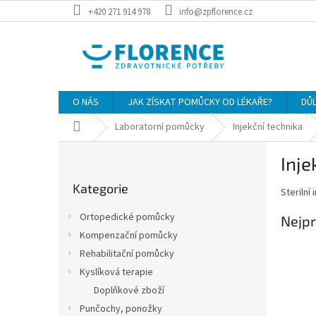
Přejít
+420 271 914 978
info@zpflorence.cz
na
obsah
O NÁS
JAK ZÍSKAT POMŮCKY OD LÉKAŘE?
DŮ
Domů
Laboratorní pomůcky
Injekční technika
P
Inje
o
Přeskočit
s
Kategorie
kategorie
Sterilní
t
r
Ortopedické pomůcky
Nejpr
a
Kompenzační pomůcky
n
Rehabilitační pomůcky
n
í
Kyslíková terapie
p
Doplňkové zboží
a
Punčochy, ponožky