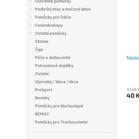
Ochranné pomůcky
Podložní mísy a močové lahve
Pomůcky pro řidiče
Fonendoskopy
Ostatní pomůcky
Stomie
Čaje
Péče o dutinu ústní
Nádo
Potravinové doplňky
Ostatní
Výprodej / Sleva / Akce
ProSport
33,06 
40 
Novinky
Pomůcky pro hluchoslepé
REPASY
Pomůcky pro Tracheostomii