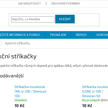
JAK NAKUPOVAT?
OBCHODNÍ PODMÍNKY
HLEDAT
LEŽITÉ INFORMACE A POMOC
PRONÁJEM
REPASY
KONTA
Injekční stříkačky
kční stříkačky
 injekční stříkačky různých objemů pro aplikaci léků, infuzí i přesné dávkován
odávanější
Stříkačka inzulínová
Stříkačka inzulí
1ML U-100 / Omnican
0,5ML U-100 /
100
Omnican 50
Skladem
Na prodejně
(69 k
10 Kč
10 Kč