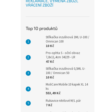
REKLAMACE, VÝMĚNA ZBOŽÍ,
VRÁCENÍ ZBOŽÍ
Top 10 produktů
Stříkačka inzulínová 1ML U-100 /
Omnican 100
10 Kč
Pro-ophta S - oční obvaz
7,8x11,4cm 34229 - LR
47 Kč
Stříkačka inzulínová 0,5ML U-
100 / Omnican 50
10 Kč
MoliCare Mobile 10 kapek XL 14
ks
553,49 Kč
Rukavice nitrilové M/L pár
7 Kč