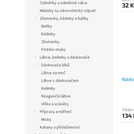
Odměrky a odměrné válce
32 K
Nádoby na zdravotnický odpad
Zkumavky, kádinky a baňky
Baňky
Kádinky
Zkumavky
Petriho misky
Láhve, kelímky a dávkovače
Dávkovače léků
Láhve na moč
Nádob
Láhve s dávkovačem
Kelímky
Reagenční láhve
Víčka a uzávěry
119,64
Příprava a měření
134 
Misky
Kahany a příslušenství