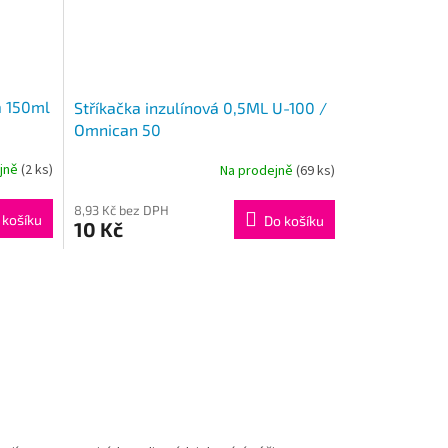
a 150ml
Stříkačka inzulínová 0,5ML U-100 /
Omnican 50
ejně
(2 ks)
Na prodejně
(69 ks)
Průměrné
hodnocení
produktu
8,93 Kč bez DPH
 košíku
Do košíku
10 Kč
je
4,1
z
5
hvězdiček.