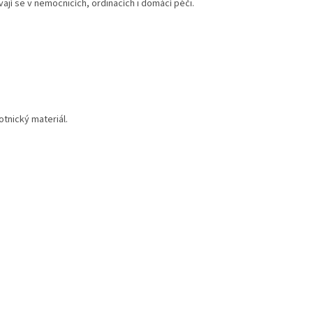
vají se v nemocnicích, ordinacích i domácí péči.
otnický materiál.