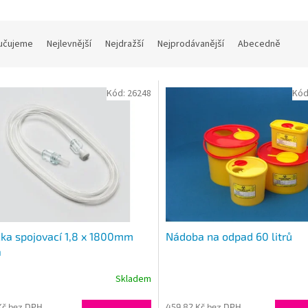
učujeme
Nejlevnější
Nejdražší
Nejprodávanější
Abecedně
Kód:
26248
Kód
ka spojovací 1,8 x 1800mm
Nádoba na odpad 60 litrů
a
Skladem
Kč bez DPH
459,82 Kč bez DPH