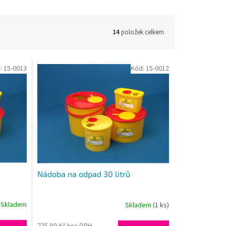
14
položek celkem
:
15-0013
Kód:
15-0012
Nádoba na odpad 30 litrů
Skladem
Skladem
(1 ks)
275,89 Kč bez DPH