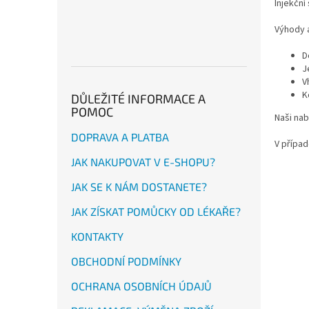
Injekční
Výhody a
D
J
V
K
DŮLEŽITÉ INFORMACE A
POMOC
Naši nab
DOPRAVA A PLATBA
V přípa
JAK NAKUPOVAT V E-SHOPU?
JAK SE K NÁM DOSTANETE?
JAK ZÍSKAT POMŮCKY OD LÉKAŘE?
KONTAKTY
OBCHODNÍ PODMÍNKY
OCHRANA OSOBNÍCH ÚDAJŮ