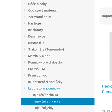
n
Péče o nohy
e
Ř
Obvazový materiál
l
a
Dopor
Zdravotní obuv
z
Nástroje
e
Inhalátory
V
n
Desinfekce
ý
í
p
p
Kosmetika
i
r
Tlakoměry (Tonometry)
s
o
Maminky a děti
p
d
Pomůcky pro diabetiky
r
u
PRONÁJEM
o
k
d
První pomoc
t
u
ů
Inkontinenční pomůcky
Hadič
k
Laboratorní pomůcky
Gam
t
Injekční technika
ů
Injekční stříkačky
Injekční jehly
28,57 