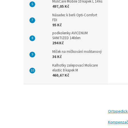
MoliCare Mobile 10 kapek L 14 ks
497,05 Kč
Násadec k berli Opti-Comfort
FDI
95 Kč
podkolenky AVICENUM
SANITIZED 140den
294 Kč
Míček na míčkování molitanový
36 Kč
Kalhotky zalepovací Molicare
elastic 8 kapek M
460,67 Kč
Z
á
p
a
t
Ortopedic
í
Kompenzač