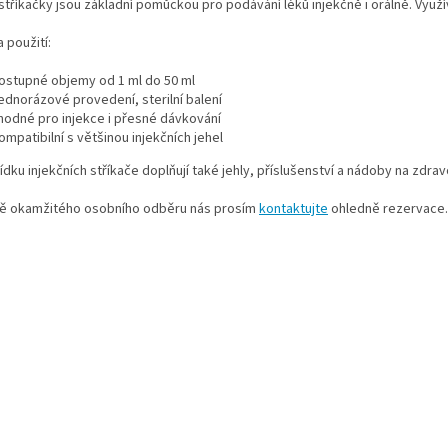
 stříkačky jsou základní pomůckou pro podávání léků injekčně i orálně. Využí
í
n
p
í
 použití:
r
v
ostupné objemy od 1 ml do 50 ml
k
ednorázové provedení, sterilní balení
y
hodné pro injekce i přesné dávkování
v
ompatibilní s většinou injekčních jehel
ý
p
ídku injekčních stříkače doplňují také jehly, příslušenství a nádoby na zdrav
i
s
dě okamžitého osobního odběru nás prosím
kontaktujte
ohledně rezervace.
u