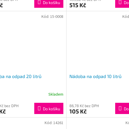
Do košíku
Do
č
515 Kč
Kód:
15-0008
Kód
a na odpad 20 litrů
Nádoba na odpad 10 litrů
Skladem
 Kč bez DPH
86,78 Kč bez DPH
Do košíku
Do
Kč
105 Kč
Kód:
14261
K