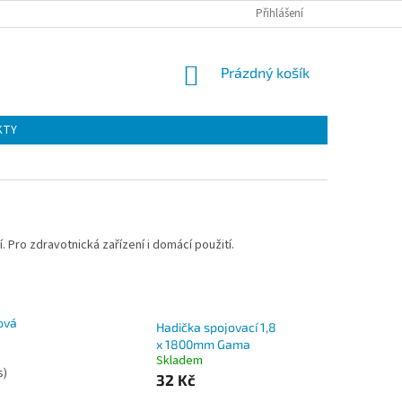
Přihlášení
NÁKUPNÍ
Prázdný košík
KOŠÍK
KTY
í. Pro zdravotnická zařízení i domácí použití.
nová
Hadička spojovací 1,8
x 1800mm Gama
Skladem
s)
32 Kč