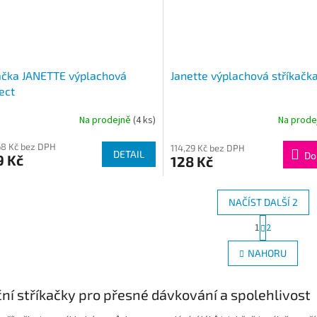
ačka JANETTE výplachová
Janette výplachová stříkačk
ect
Na prodejně
(4 ks)
Na prod
rné
cení
68 Kč bez DPH
ktu
114,29 Kč bez DPH
DETAIL
Do
9 Kč
128 Kč
NAČÍST DALŠÍ 2
ček.
S
1
2
O
t
r
v
NAHORU
á
l
n
á
k
d
ční stříkačky pro přesné dávkování a spolehlivost
o
a
v
c
á