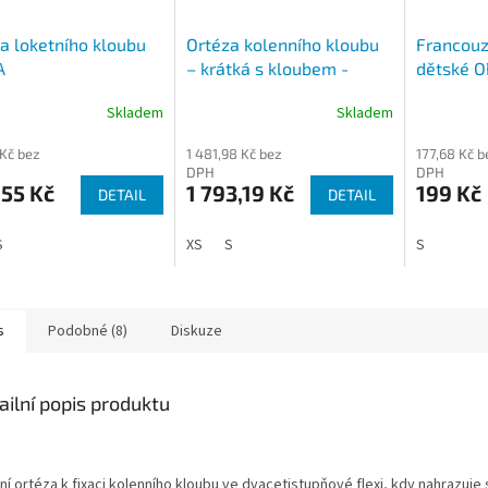
a loketního kloubu
Ortéza kolenního kloubu
Francouz
A
– krátká s kloubem -
dětské 
návleková OR7B
Skladem
Skladem
 Kč bez
1 481,98 Kč bez
177,68 Kč b
DPH
DPH
55 Kč
1 793,19 Kč
199 Kč
DETAIL
DETAIL
S
XS
S
S
s
Podobné (8)
Diskuze
ailní popis produktu
ní ortéza k fixaci kolenního kloubu ve dvacetistupňové flexi, kdy nahrazuje