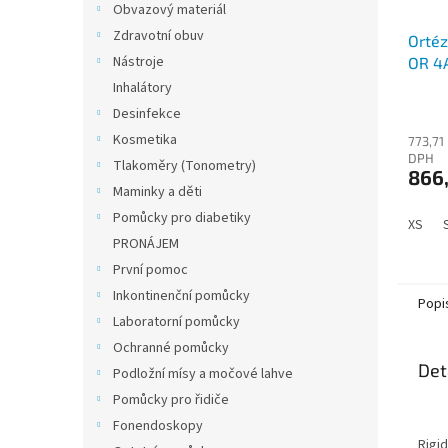
Obvazový materiál
Zdravotní obuv
Ortéz
Nástroje
OR 4
Inhalátory
Desinfekce
Kosmetika
773,71
DPH
Tlakoměry (Tonometry)
866,
Maminky a děti
Pomůcky pro diabetiky
XS
PRONÁJEM
První pomoc
Inkontinenční pomůcky
Popi
Laboratorní pomůcky
Ochranné pomůcky
Det
Podložní mísy a močové lahve
Pomůcky pro řidiče
Fonendoskopy
Rigid