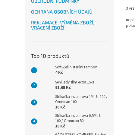
OBCHODNÍ PODMÍNKY
3 vrs
OCHRANA OSOBNÍCH ÚDAJŮ
nejví
REKLAMACE, VÝMĚNA ZBOŽÍ,
poko
VRÁCENÍ ZBOŽÍ
Top 10 produktů
Soft-Zellin sterilní tampon
4 Kč
Seni lady slim extra 15ks
91,05 Kč
Stříkačka inzulínová 1ML U-100 /
Omnican 100
10 Kč
Stříkačka inzulínová 0,5ML U-
100 / Omnican 50
10 Kč
GÁZA STERILKOMPRES .8vrstev