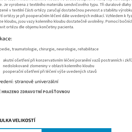
e. Je vyrobena z textilního materiálu sendvičového typu. Tři duralové dlah
ené v textilní části ortézy zaručují dostatečnou pevnost a stabilitu výrobku
ití ortézy je při pooperačním léčení dále uvedených indikací. Vzhledem k fy
ze kloubu, jsou vazy kolenního kloubu dostatečně uvolněny. Pomocí bočních
avit ortézu dle objemu končetiny pacienta.
ikace:
edie, traumatologie, chirurgie, neurologie, rehabilitace
akutní ošetření při konzervativním léčení poranění vazů postranních i zkř
nedislokované zlomeniny v oblasti kolenního kloubu
pooperační ošetření při léčení výše uvedených stavů
edení: stranově univerzální
Ě HRAZENO ZDRAVOTNÍ POJIŠŤOVNOU
ULKA VELIKOSTÍ