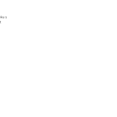
eku s
t