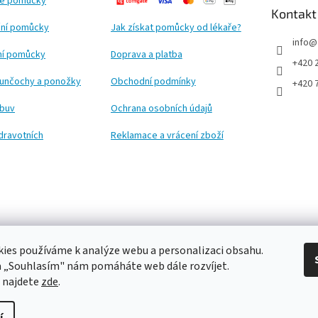
ké pomůcky
Kontakt
ní pomůcky
Jak získat pomůcky od lékaře?
info
@
ční pomůcky
Doprava a platba
+420 
punčochy a ponožky
Obchodní podmínky
+420 
obuv
Ochrana osobních údajů
dravotních
Reklamace a vrácení zboží
ies používáme k analýze webu a personalizaci obsahu.
a „Souhlasím" nám pomáháte web dále rozvíjet.
 najdete
zde
.