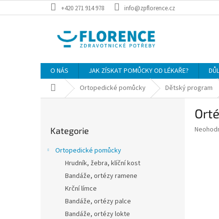
Přejít
+420 271 914 978
info@zpflorence.cz
na
obsah
O NÁS
JAK ZÍSKAT POMŮCKY OD LÉKAŘE?
DŮ
Domů
Ortopedické pomůcky
Dětský program
P
Orté
o
Přeskočit
s
Průměr
Neohod
Kategorie
kategorie
t
hodnoce
r
produkt
Ortopedické pomůcky
a
je
Hrudník, žebra, klíční kost
0,0
n
z
Bandáže, ortézy ramene
n
5
í
Krční límce
hvězdič
p
Bandáže, ortézy palce
a
Bandáže, ortézy lokte