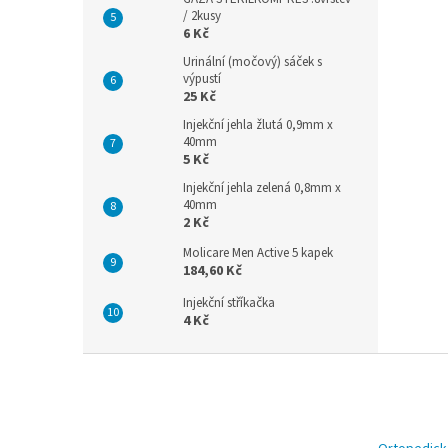
/ 2kusy
6 Kč
Urinální (močový) sáček s
výpustí
25 Kč
Injekční jehla žlutá 0,9mm x
40mm
5 Kč
Injekční jehla zelená 0,8mm x
40mm
2 Kč
Molicare Men Active 5 kapek
184,60 Kč
Injekční stříkačka
4 Kč
Z
á
p
a