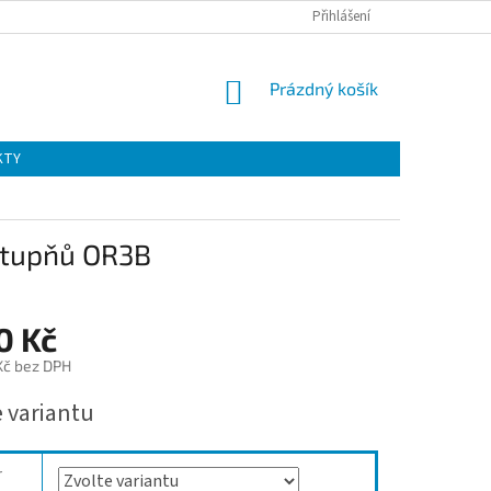
Přihlášení
NÁKUPNÍ
Prázdný košík
KOŠÍK
KTY
 stupňů OR3B
0 Kč
 Kč bez DPH
e variantu
r