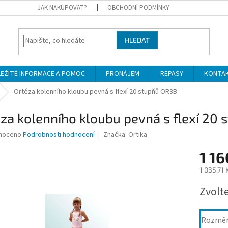
JAK NAKUPOVAT?
OBCHODNÍ PODMÍNKY
HLEDAT
LEŽITÉ INFORMACE A POMOC
PRONÁJEM
REPASY
KONTA
Ortéza kolenního kloubu pevná s flexí 20 stupňů OR3B
za kolenního kloubu pevná s flexí 20
né
noceno
Podrobnosti hodnocení
Značka:
Ortika
ní
1 16
u
1 035,71
Měrná
Zvolt
cena:
ek.
Rozmě