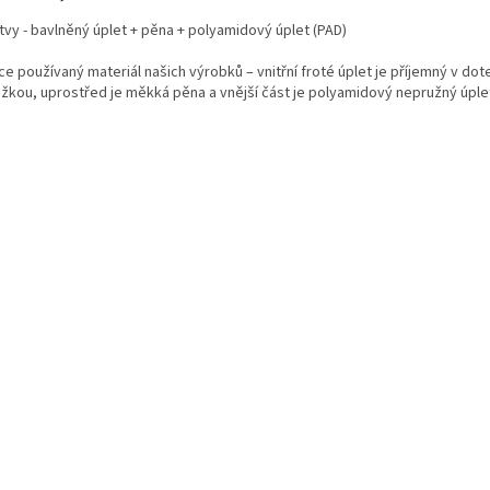
tvy - bavlněný úplet + pěna + polyamidový úplet (PAD)
ce používaný materiál našich výrobků – vnitřní froté úplet je příjemný v dot
žkou, uprostřed je měkká pěna a vnější část je polyamidový nepružný úple