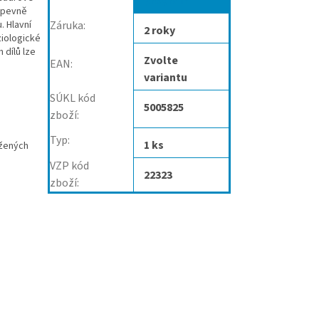
program
y pevně
. Hlavní
Záruka
:
2 roky
ziologické
 dílů lze
Zvolte
EAN
:
variantu
SÚKL kód
5005825
zboží
:
Typ
:
1 ks
ížených
VZP kód
22323
zboží
: