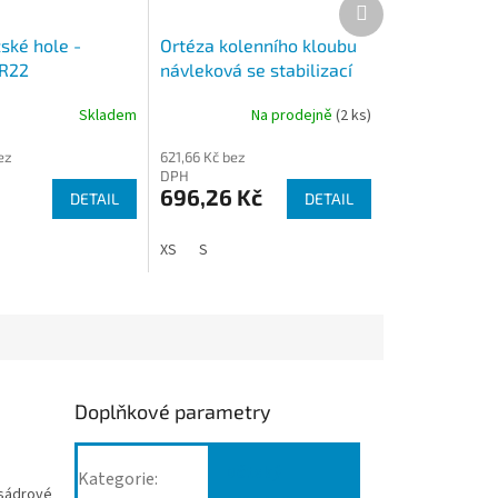
Další
produkt
ské hole -
Ortéza kolenního kloubu
OR22
návleková se stabilizací
pately OR36
Skladem
Na prodejně
(2 ks)
ez
621,66 Kč bez
DPH
696,26 Kč
DETAIL
DETAIL
XS
S
Doplňkové parametry
Dětský
Kategorie
:
 sádrové