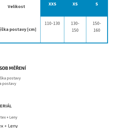
XXS
XS
S
Velikost
110-130
130-
150-
ýška postavy [cm]
150
160
SOB MĚŘENÍ
a postavy
ERIÁL
ex + Leny