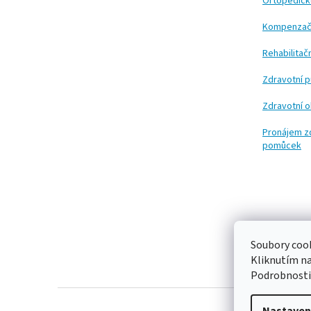
t
Ortopedic
í
Kompenzač
Rehabilita
Zdravotní 
Zdravotní 
Pronájem z
pomůcek
Soubory cook
Kliknutím n
Podrobnosti