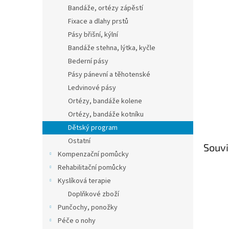
n
Bandáže, ortézy zápěstí
e
Fixace a dlahy prstů
l
Pásy břišní, kýlní
Bandáže stehna, lýtka, kyčle
Bederní pásy
Pásy pánevní a těhotenské
Ledvinové pásy
Ortézy, bandáže kolene
Ortézy, bandáže kotníku
Dětský program
Ostatní
Souvi
Kompenzační pomůcky
Rehabilitační pomůcky
Kyslíková terapie
Doplňkové zboží
Punčochy, ponožky
Péče o nohy