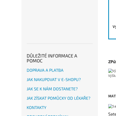
V
DŮLEŽITÉ INFORMACE A
POMOC
ZPů
DOPRAVA A PLATBA
Výšk
JAK NAKUPOVAT V E-SHOPU?
JAK SE K NÁM DOSTANETE?
MAT
JAK ZÍSKAT POMŮCKY OD LÉKAŘE?
KONTAKTY
Sat