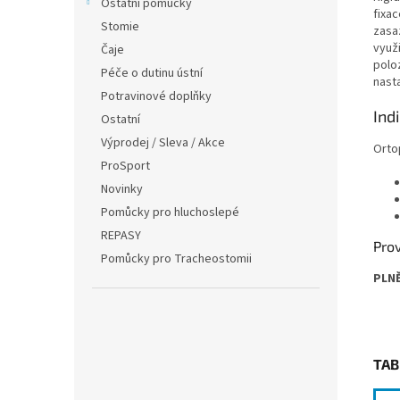
Ostatní pomůcky
fixac
Stomie
zasaz
využ
Čaje
polo
Péče o dutinu ústní
nast
Potravinové doplňky
Ind
Ostatní
Výprodej / Sleva / Akce
Ortop
ProSport
Novinky
Pomůcky pro hluchoslepé
REPASY
Prov
Pomůcky pro Tracheostomii
PLN
TAB