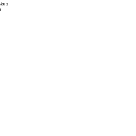
eku s
t