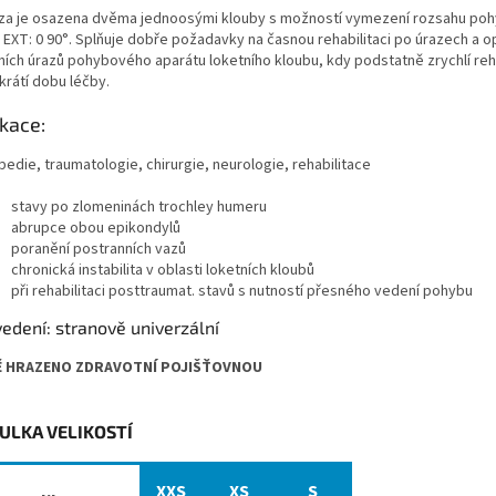
za je osazena dvěma jednoosými klouby s možností vymezení rozsahu pohy
. EXT: 0 90°. Splňuje dobře požadavky na časnou rehabilitaci po úrazech a 
ních úrazů pohybového aparátu loketního kloubu, kdy podstatně zrychlí reha
krátí dobu léčby.
ikace:
edie, traumatologie, chirurgie, neurologie, rehabilitace
stavy po zlomeninách trochley humeru
abrupce obou epikondylů
poranění postranních vazů
chronická instabilita v oblasti loketních kloubů
při rehabilitaci posttraumat. stavů s nutností přesného vedení pohybu
edení: stranově univerzální
Ě HRAZENO ZDRAVOTNÍ POJIŠŤOVNOU
ULKA VELIKOSTÍ
XXS
XS
S