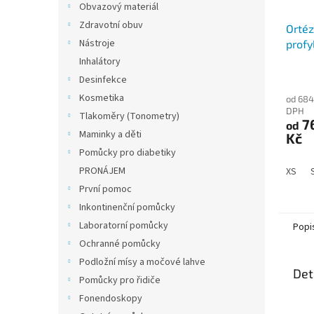
Obvazový materiál
Zdravotní obuv
Ortéz
Nástroje
profy
Inhalátory
Desinfekce
Kosmetika
od 684
DPH
Tlakoměry (Tonometry)
7
od
Maminky a děti
Kč
Pomůcky pro diabetiky
PRONÁJEM
XS
První pomoc
Inkontinenční pomůcky
Laboratorní pomůcky
Popi
Ochranné pomůcky
Podložní mísy a močové lahve
Det
Pomůcky pro řidiče
Fonendoskopy