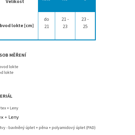
Velikost
do
21 -
23 -
bvod lokte [cm]
21
23
25
SOB MĚŘENÍ
d lokte
ERIÁL
ex + Leny
tvy - bavlněný úplet + pěna + polyamidový úplet (PAD)