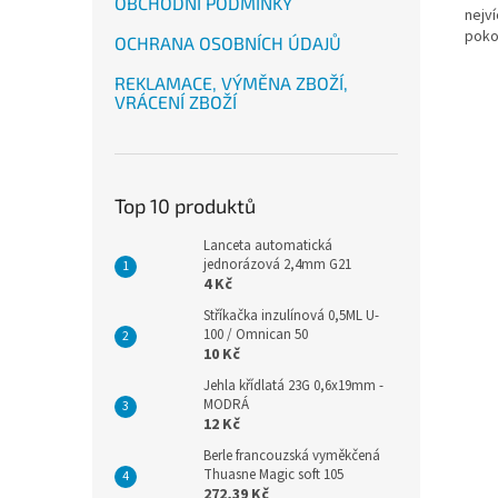
OBCHODNÍ PODMÍNKY
nejví
poko
OCHRANA OSOBNÍCH ÚDAJŮ
REKLAMACE, VÝMĚNA ZBOŽÍ,
VRÁCENÍ ZBOŽÍ
Top 10 produktů
Lanceta automatická
jednorázová 2,4mm G21
4 Kč
Stříkačka inzulínová 0,5ML U-
100 / Omnican 50
10 Kč
Jehla křídlatá 23G 0,6x19mm -
MODRÁ
12 Kč
Berle francouzská vyměkčená
Thuasne Magic soft 105
272,39 Kč