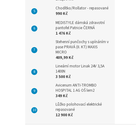
Chodítko/Rollator - repasované
990 Kč
MEDISTYLE dámská zdravotní
pantofel Patricie ČERNÁ
1 476 Kč
Stehenní punčochy s upínáním v
pase PRAVÁ (II. KT) MAXIS
MICRO
409,99 Kč
Lineární motor Linak 24V 3,5A
1400N
3 500 Kč
Avicenum ANTI-TROMBO
HOSPITAL 1 AG OŠ lem2
349 Kč
Lůžko polohovací elektrické
repasované
12 900 Kč
Z
á