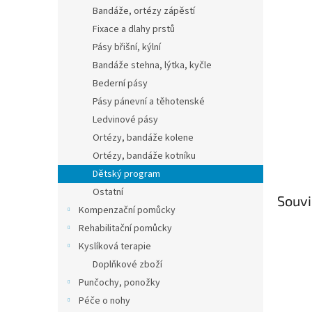
n
Bandáže, ortézy zápěstí
e
Fixace a dlahy prstů
l
Pásy břišní, kýlní
Bandáže stehna, lýtka, kyčle
Bederní pásy
Pásy pánevní a těhotenské
Ledvinové pásy
Ortézy, bandáže kolene
Ortézy, bandáže kotníku
Dětský program
Ostatní
Souvi
Kompenzační pomůcky
Rehabilitační pomůcky
Kyslíková terapie
Doplňkové zboží
Punčochy, ponožky
Péče o nohy