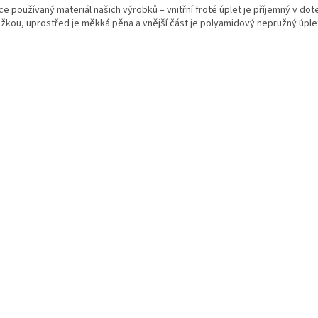
ce používaný materiál našich výrobků – vnitřní froté úplet je příjemný v dot
žkou, uprostřed je měkká pěna a vnější část je polyamidový nepružný úple