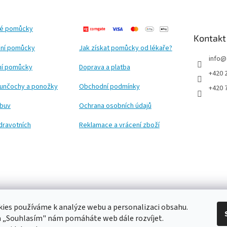
ké pomůcky
Kontakt
ní pomůcky
Jak získat pomůcky od lékaře?
info
@
ční pomůcky
Doprava a platba
+420 
punčochy a ponožky
Obchodní podmínky
+420 
obuv
Ochrana osobních údajů
dravotních
Reklamace a vrácení zboží
ies používáme k analýze webu a personalizaci obsahu.
a „Souhlasím" nám pomáháte web dále rozvíjet.