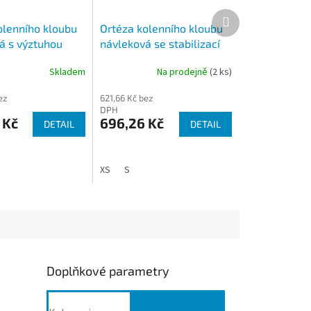
Další
produkt
olenního kloubu
Ortéza kolenního kloubu
á s výztuhou
návleková se stabilizací
pately OR36
Skladem
Na prodejně
(2 ks)
ez
621,66 Kč bez
DPH
 Kč
696,26 Kč
DETAIL
DETAIL
XS
S
Doplňkové parametry
Dětský