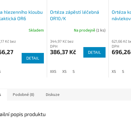
a hlezenního kloubu
Ortéza zápěstí léčebná
Ortéza k
laktická OR6
OR10/K
návlekov
OR33
Skladem
Na prodejně
(1 ks)
,17 Kč bez
344,97 Kč bez
621,66 Kč b
DPH
DPH
66,27
386,37 Kč
696,26
DETAIL
DETAIL
S
XXS
XS
S
XS
S
s
Podobné (8)
Diskuze
ailní popis produktu