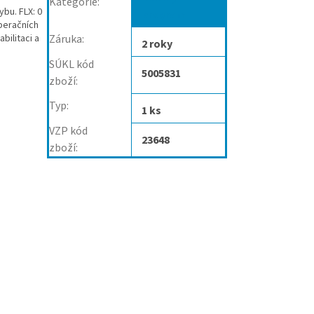
Kategorie
:
bu. FLX: 0
program
operačních
bilitaci a
Záruka
:
2 roky
SÚKL kód
5005831
zboží
:
Typ
:
1 ks
VZP kód
23648
zboží
: