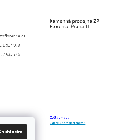
Kamenná prodejna ZP
Florence Praha 11
zpflorence.cz
271 914 978
777 635 746
Zvětšit mapu
Jak se k nám dostanete?
Souhlasím