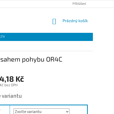
Přihlášení
NÁKUPNÍ
Prázdný košík
KOŠÍK
KTY
rozsahem pohybu OR4C
4,18 Kč
 Kč bez DPH
e variantu
r