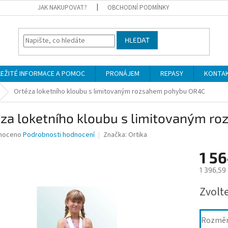
JAK NAKUPOVAT?
OBCHODNÍ PODMÍNKY
HLEDAT
LEŽITÉ INFORMACE A POMOC
PRONÁJEM
REPASY
KONTA
Ortéza loketního kloubu s limitovaným rozsahem pohybu OR4C
éza loketního kloubu s limitovaným 
né
noceno
Podrobnosti hodnocení
Značka:
Ortika
ní
1 56
u
1 396,59
Měrná
Zvolt
cena:
ek.
Rozmě