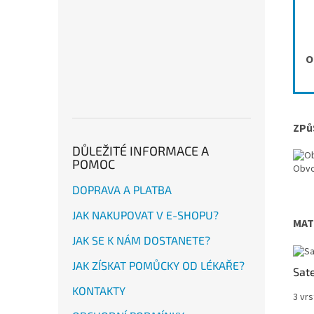
O
ZPů
DŮLEŽITÉ INFORMACE A
POMOC
Obvo
DOPRAVA A PLATBA
JAK NAKUPOVAT V E-SHOPU?
MAT
JAK SE K NÁM DOSTANETE?
JAK ZÍSKAT POMŮCKY OD LÉKAŘE?
Sat
KONTAKTY
3 vrs