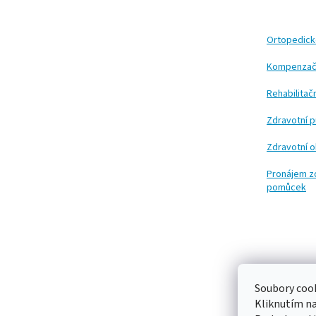
p
a
t
Ortopedic
í
Kompenzač
Rehabilita
Zdravotní 
Zdravotní 
Pronájem z
pomůcek
Soubory cook
Kliknutím n