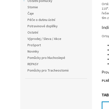
Ostatní pomůcky
Orté
Stomie
110°
řeše
Čaje
tím z
Péče o dutinu ústní
Potravinové doplňky
Ind
Ostatní
Ortop
Výprodej / Sleva / Akce
ProSport
Novinky
Pomůcky pro hluchoslepé
REPASY
Pomůcky pro Tracheostomii
Prov
PLN
TAB