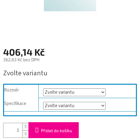
406,14 Kč
362,63 Kč bez DPH
Měrná
Zvolte variantu
cena:
Rozměr
Specifikace
Přidat do košíku