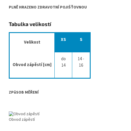
PLNĚ HRAZENO ZDRAVOTNÍ POJIŠŤOVNOU
Tabulka velikostí
XS
S
Velikost
do
14 -
Obvod zápěstí [cm]
14
16
ZPůSOB MĚŘENÍ
Obvod zápěstí