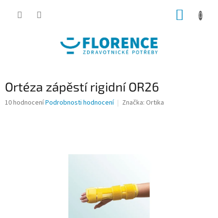
Přejít
NÁKUP
na
obsah
KOŠÍK
Ortéza zápěstí rigidní OR26
Průměrné
10 hodnocení
Podrobnosti hodnocení
Značka:
Ortika
hodnocení
produktu
je
4,5
z
5
hvězdiček.