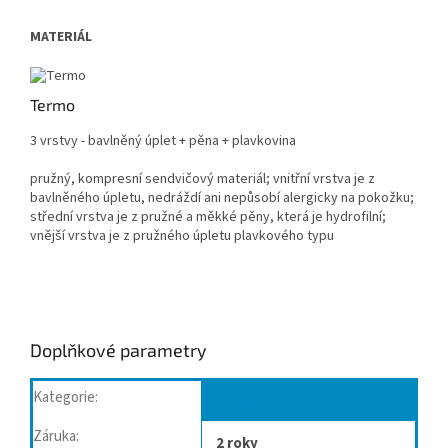
MATERIÁL
Termo
3 vrstvy - bavlněný úplet + pěna + plavkovina
pružný, kompresní sendvičový materiál; vnitřní vrstva je z
bavlněného úpletu, nedráždí ani nepůsobí alergicky na pokožku;
střední vrstva je z pružné a měkké pěny, která je hydrofilní;
vnější vrstva je z pružného úpletu plavkového typu
Doplňkové parametry
Kategorie
:
Dětský program
Záruka
:
2 roky