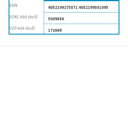
EAN
:
4052199275871 4052199581095
SÚKL kód zboží
:
5009880
VZP kód zboží
:
172669
Z
á
p
a
t
í