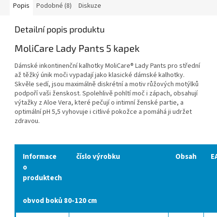
Popis
Podobné (8)
Diskuze
Detailní popis produktu
MoliCare Lady Pants 5 kapek
Dámské inkontinenční kalhotky MoliCare
®
Lady Pants pro střední
až těžký únik moči vypadají jako klasické dámské kalhotky.
Skvěle sedí, jsou maximálně diskrétní a motiv růžových motýlků
podpoří vaši ženskost. Spolehlivě pohltí moč i zápach, obsahují
výtažky z Aloe Vera, které pečují o intimní ženské partie, a
optimální pH 5,5 vyhovuje i citlivé pokožce a pomáhá ji udržet
zdravou.
Informace
číslo výrobku
Obsah
E
o
produktech
obvod boků 80-120 cm