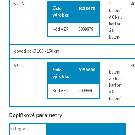
vel. M
1
4
číslo
9158670
balení
výrobku
á 8 ks
1
karton
Kód VZP
5009879
á 8
balení
obvod boků 100 - 150 cm
vel. L
1
4
číslo
9158680
balení
výrobku
á 7 ks
1
karton
Kód VZP
5009880
á 8
balení
Doplňkové parametry
Kategorie
:
Plenkové kalhotky navlékací