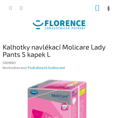
Přejít
NÁKUP
na
obsah
KOŠÍK
Kalhotky navlékací Molicare Lady
Pants 5 kapek L
5009880
Průměrné
Neohodnoceno
Podrobnosti hodnocení
hodnocení
produktu
je
0,0
z
5
hvězdiček.