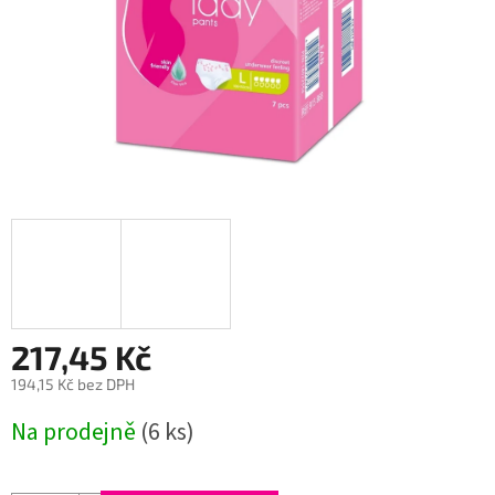
217,45 Kč
194,15 Kč bez DPH
Měrná
Na prodejně
(6 ks)
cena: