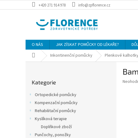
Přejít
+420 271 914 978
info@zpflorence.cz
na
obsah
O NÁS
JAK ZÍSKAT POMŮCKY OD LÉKAŘE?
DŮ
Domů
Inkontinenční pomůcky
Plenkové kalhotky
P
Bamb
o
Přeskočit
s
Průměr
Neohod
Kategorie
kategorie
t
hodnoce
r
produkt
Ortopedické pomůcky
a
je
Kompenzační pomůcky
0,0
n
z
Rehabilitační pomůcky
n
5
í
Kyslíková terapie
hvězdič
p
Doplňkové zboží
a
Punčochy, ponožky