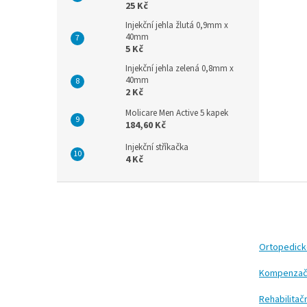
25 Kč
Injekční jehla žlutá 0,9mm x
40mm
5 Kč
Injekční jehla zelená 0,8mm x
40mm
2 Kč
Molicare Men Active 5 kapek
184,60 Kč
Injekční stříkačka
4 Kč
Z
á
p
a
t
Ortopedic
í
Kompenzač
Rehabilita