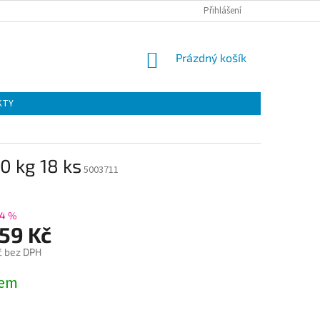
Přihlášení
NÁKUPNÍ
Prázdný košík
KOŠÍK
KTY
0 kg 18 ks
5003711
4 %
,59 Kč
č bez DPH
dem