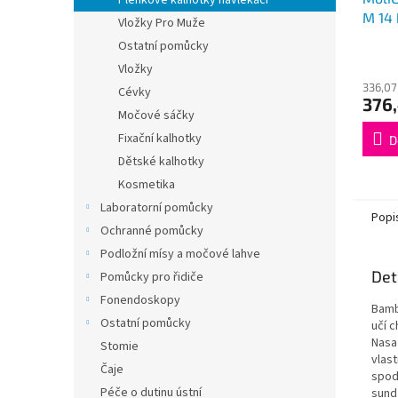
Plenkové kalhotky navlékací
M 14 
Vložky Pro Muže
Ostatní pomůcky
Vložky
336,07
Cévky
376
Močové sáčky
Fixační kalhotky
D
Dětské kalhotky
Kosmetika
Laboratorní pomůcky
Popi
Ochranné pomůcky
Podložní mísy a močové lahve
Det
Pomůcky pro řidiče
Fonendoskopy
Bamb
Ostatní pomůcky
učí c
Nasaz
Stomie
vlast
Čaje
spodn
Péče o dutinu ústní
sund