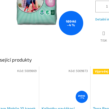
Detailní 
189 Kč
–4 %
TISK
sející produkty
Kód:
5009869
Kód:
5009873
Výprodej
249 Kč
–7 %
are Mobile 10 kapek
Kalhotky navlékací
Tena Pan