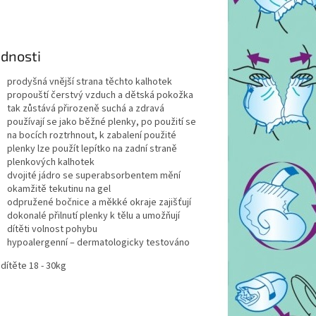
dnosti
prodyšná vnější strana těchto kalhotek
propouští čerstvý vzduch a dětská pokožka
tak zůstává přirozeně suchá a zdravá
používají se jako běžné plenky, po použití se
na bocích roztrhnout, k zabalení použité
plenky lze použít lepítko na zadní straně
plenkových kalhotek
dvojité jádro se superabsorbentem mění
okamžitě tekutinu na gel
odpružené bočnice a měkké okraje zajišťují
dokonalé přilnutí plenky k tělu a umožňují
dítěti volnost pohybu
hypoalergenní – dermatologicky testováno
dítěte 18 - 30kg