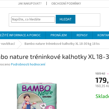
JAK NAKUPOVAT?
OBCHODNÍ PODMÍNKY
HLEDAT
LEŽITÉ INFORMACE A POMOC
PRONÁJEM
REPASY
KONTA
 navlékací
Bambo nature tréninkové kalhotky XL 18-30 kg 18 ks
o nature tréninkové kalhotky XL 18-3
né
noceno
Podrobnosti hodnocení
ní
u
189 Kč
–
179
160,35 K
Měrná
Skla
ek.
cena: