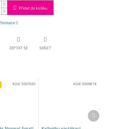
Přidat do košíku
informace
ZEPTAT SE
SDÍLET
Kód:
5007630
Kód:
5009874
Další
produkt
ts Normal Small
Kalhotky navlékací