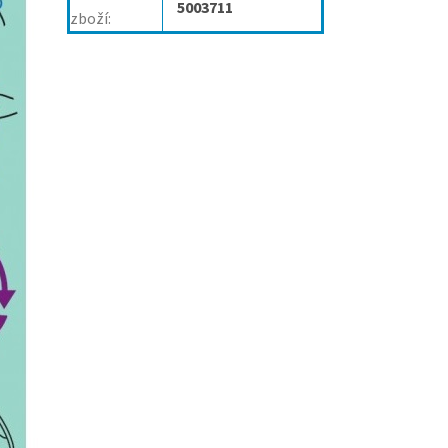
5003711
zboží
: