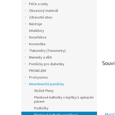
n
Péče o nohy
e
Obvazový materiál
l
Zdravotní obuv
Nástroje
Inhalátory
Desinfekce
Kosmetika
Tlakoměry (Tonometry)
Maminky a děti
Souvi
Pomůcky pro diabetiky
PRONÁJEM
První pomoc
Inkontinenční pomůcky
Vložné Pleny
Plenkové kalhotky s lepítky/s upínacím
pásem
Podložky
MoliC