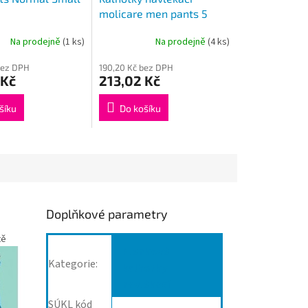
molicare men pants 5
kapek L
Na prodejně
(1 ks)
Na prodejně
(4 ks)
bez DPH
190,20 Kč bez DPH
 Kč
213,02 Kč
šíku
Do košíku
Doplňkové parametry
tě
Plenkové
Kategorie
:
kalhotky
navlékací
SÚKL kód