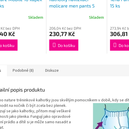
ks
molicare men pants 5
15 ks
kapek M
Skladem
Skladem
 Kč bez DPH
206,04 Kč bez DPH
273,94 Kč 
,40 Kč
230,77 Kč
306,81
o košíku
Do košíku
Do ko
s
Podobné (8)
Diskuze
ailní popis produktu
o nature tréninkové kalhotky jsou skvělým pomocníkem v době, kdy se dí
hodit na
nočník či být zcela bez plenek.
ují se jako kalhotky, přitom mají veškeré
nosti jako plenka. Fungují jako opravdové
í prádlo a dítě si je může samo nasadit a
at.