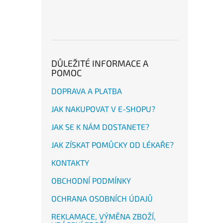
DŮLEŽITÉ INFORMACE A
POMOC
DOPRAVA A PLATBA
JAK NAKUPOVAT V E-SHOPU?
JAK SE K NÁM DOSTANETE?
JAK ZÍSKAT POMŮCKY OD LÉKAŘE?
KONTAKTY
OBCHODNÍ PODMÍNKY
OCHRANA OSOBNÍCH ÚDAJŮ
REKLAMACE, VÝMĚNA ZBOŽÍ,