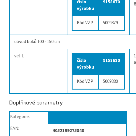
číslo
9158670
8
výrobku
Kód VZP
5009879
obvod boků 100 - 150 cm
vel. L
1
číslo
9158680
8
výrobku
Kód VZP
5009880
Doplňkové parametry
Kategorie
:
Plenkové kalhotky navlékací
EAN
:
4052199275840