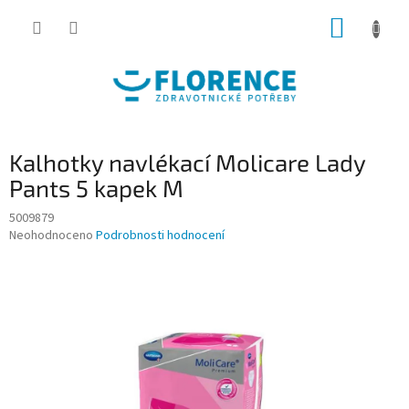
Přejít
NÁKUP
na
obsah
KOŠÍK
Kalhotky navlékací Molicare Lady
Pants 5 kapek M
5009879
Průměrné
Neohodnoceno
Podrobnosti hodnocení
hodnocení
produktu
je
0,0
z
5
hvězdiček.