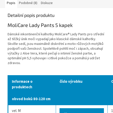
Popis
Podobné (8)
Diskuze
Detailní popis produktu
MoliCare Lady Pants 5 kapek
Dámské inkontinenční kalhotky MoliCare
®
Lady Pants pro střední
až těžký únik moči vypadají jako klasické dámské kalhotky.
Skvěle sedí, jsou maximálně diskrétní a motiv růžových motýlků
podpoří vaši ženskost. Spolehlivě pohltí moč i zápach, obsahují
výtažky z Aloe Vera, které pečují o intimní ženské partie, a
optimální pH 5,5 vyhovuje i citlivé pokožce a pomáhá ji udržet
zdravou.
Informace o
číslo výrobku
produktech
obvod boků 80-120 cm
vel. M
1