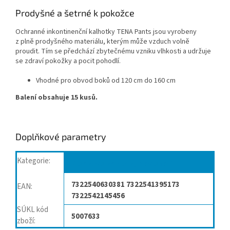
Prodyšné a šetrné k pokožce
Ochranné inkontinenční kalhotky TENA Pants jsou vyrobeny
z plně prodyšného materiálu, kterým může vzduch volně
proudit. Tím se předchází zbytečnému vzniku vlhkosti a udržuje
se zdraví pokožky a pocit pohodlí.
Vhodné pro obvod boků od 120 cm do 160 cm
Balení obsahuje 15 kusů.
Doplňkové parametry
Kategorie
:
Plenkové kalhotky navlékací
7322540630381 7322541395173
EAN
:
7322542145456
SÚKL kód
5007633
zboží
: