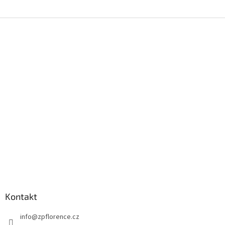
Z
á
p
a
t
í
Kontakt
info
@
zpflorence.cz