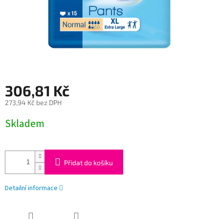
306,81 Kč
273,94 Kč bez DPH
Měrná
Skladem
cena:
Přidat do košíku
Detailní informace