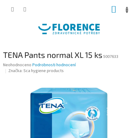
Přejít
NÁKUP
na
obsah
KOŠÍK
TENA Pants normal XL 15 ks
5007633
Průměrné
Neohodnoceno
Podrobnosti hodnocení
hodnocení
Značka:
Sca hygiene products
produktu
je
0,0
z
5
hvězdiček.