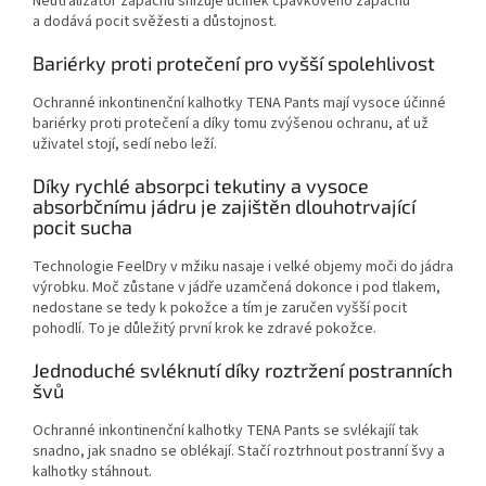
Neutralizátor zápachu snižuje účinek čpavkového zápachu
a dodává pocit svěžesti a důstojnost.
Bariérky proti protečení pro vyšší spolehlivost
Ochranné inkontinenční kalhotky TENA Pants mají vysoce účinné
bariérky proti protečení a díky tomu zvýšenou ochranu, ať už
uživatel stojí, sedí nebo leží.
Díky rychlé absorpci tekutiny a vysoce
absorbčnímu jádru je zajištěn dlouhotrvající
pocit sucha
Technologie FeelDry v mžiku nasaje i velké objemy moči do jádra
výrobku. Moč zůstane v jádře uzamčená dokonce i pod tlakem,
nedostane se tedy k pokožce a tím je zaručen vyšší pocit
pohodlí. To je důležitý první krok ke zdravé pokožce.
Jednoduché svléknutí díky roztržení postranních
švů
Ochranné inkontinenční kalhotky TENA Pants se svlékajíí tak
snadno, jak snadno se oblékají. Stačí roztrhnout postranní švy a
kalhotky stáhnout.