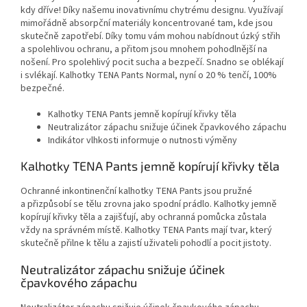
kdy dříve! Díky našemu inovativnímu chytrému designu. Využívají
mimořádně absorpční materiály koncentrované tam, kde jsou
skutečně zapotřebí. Díky tomu vám mohou nabídnout úzký střih
a spolehlivou ochranu, a přitom jsou mnohem pohodlnější na
nošení. Pro spolehlivý pocit sucha a bezpečí. Snadno se oblékají
i svlékají. Kalhotky TENA Pants Normal, nyní o 20 % tenčí, 100%
bezpečné.
Kalhotky TENA Pants jemně kopírují křivky těla
Neutralizátor zápachu snižuje účinek čpavkového zápachu
Indikátor vlhkosti informuje o nutnosti výměny
Kalhotky TENA Pants jemně kopírují křivky těla
Ochranné inkontinenční kalhotky TENA Pants jsou pružné
a přizpůsobí se tělu zrovna jako spodní prádlo. Kalhotky jemně
kopírují křivky těla a zajišťují, aby ochranná pomůcka zůstala
vždy na správném místě. Kalhotky TENA Pants mají tvar, který
skutečně přilne k tělu a zajistí uživateli pohodlí a pocit jistoty.
Neutralizátor zápachu snižuje účinek
čpavkového zápachu