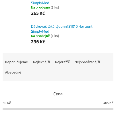
SimplyMed
Na prodejně
(1 ks)
265 Kč
Dávkovač léků týdenní 21010 Horizont
SimplyMed
Na prodejně
(1 ks)
296 Kč
Ř
a
Doporučujeme
Nejlevnější
Nejdražší
Nejprodávanější
z
e
Abecedně
n
í
p
Cena
r
o
69
Kč
405
Kč
d
u