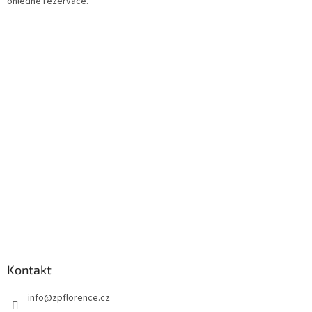
ohledně rezervace.
Z
á
p
a
t
í
Kontakt
info
@
zpflorence.cz