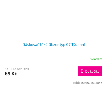
Dávkovač léků Obzor typ 07 Týdenní
Skladem
57,02 Kč bez DPH
Do košíku
69 Kč
Kód:
8591078533856