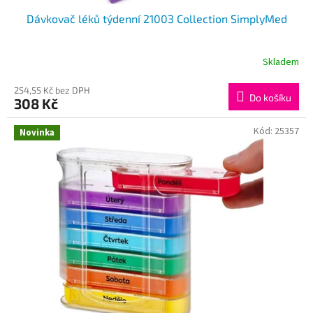
Dávkovač léků týdenní 21003 Collection SimplyMed
Skladem
254,55 Kč bez DPH
Do košíku
308 Kč
Kód:
25357
Novinka