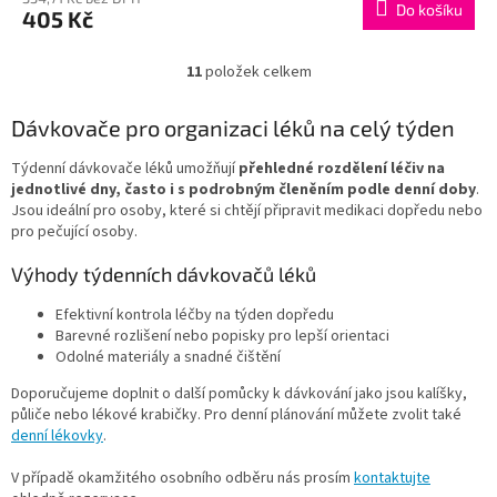
Do košíku
405 Kč
11
položek celkem
O
v
l
Dávkovače pro organizaci léků na celý týden
á
d
Týdenní dávkovače léků umožňují
přehledné rozdělení léčiv na
a
jednotlivé dny, často i s podrobným členěním podle denní doby
.
c
Jsou ideální pro osoby, které si chtějí připravit medikaci dopředu nebo
í
pro pečující osoby.
p
r
Výhody týdenních dávkovačů léků
v
k
Efektivní kontrola léčby na týden dopředu
y
Barevné rozlišení nebo popisky pro lepší orientaci
v
Odolné materiály a snadné čištění
ý
Doporučujeme doplnit o další pomůcky k dávkování jako jsou kalíšky,
p
půliče nebo lékové krabičky. Pro denní plánování můžete zvolit také
i
denní lékovky
.
s
u
V případě okamžitého osobního odběru nás prosím
kontaktujte