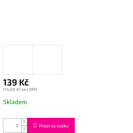
139 Kč
114,88 Kč bez DPH
Měrná
Skladem
cena:
Přidat do košíku