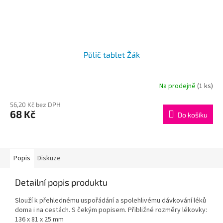
Půlič tablet Žák
Na prodejně
(1 ks)
56,20 Kč bez DPH
68 Kč
Do košíku
Popis
Diskuze
Detailní popis produktu
Slouží k přehlednému uspořádání a spolehlivému dávkování léků
doma i na cestách. S čekým popisem. Přibližné rozměry lékovky:
136 x 81 x 25 mm