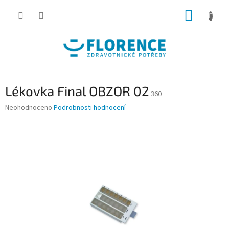
Přejít
NÁKUP
na
obsah
KOŠÍK
Lékovka Final OBZOR 02
360
Průměrné
Neohodnoceno
Podrobnosti hodnocení
hodnocení
produktu
je
0,0
z
5
hvězdiček.