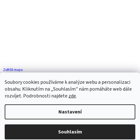
Zvětšit mapu
Jak se k nám dostanete?
Soubory cookies používáme k analýze webu a personalizaci
obsahu. Kliknutím na „Souhlasím" nám pomáháte web dále
rozvíjet. Podrobnosti najdete
zde
.
Nastavení
Vytvořil Shoptet
Souhlasím
Copyright 2026
ZP FLORENCE
. Všechna práva vyhrazena.